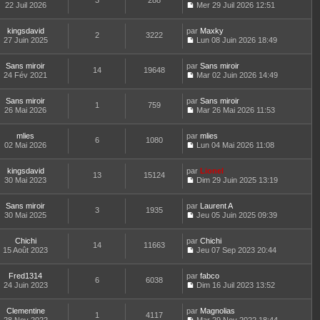
3
288
e
t
22 Juil 2026
Mer 29 Juil 2026 12:51
d
C
e
e
o
r
r
kingsdavid
par
n
Maxky
l
2
3222
n
27 Juin 2025
s
Lun 08 Juin 2026 18:49
e
i
C
u
d
e
o
l
e
Sans miroir
par
r
n
Sans miroir
t
r
14
19648
24 Fév 2021
m
s
Mar 02 Juin 2026 14:49
e
n
C
e
u
r
i
o
s
l
l
e
Sans miroir
par
n
Sans miroir
s
t
1
759
e
r
26 Mai 2026
s
Mar 26 Mai 2026 11:53
a
e
d
m
C
u
g
r
e
e
o
l
e
l
r
s
mlies
par
n
mlies
t
6
1080
e
n
s
02 Mai 2026
s
Lun 04 Mai 2026 11:08
e
d
i
a
C
u
r
e
e
g
o
l
l
r
r
kingsdavid
par
e
n
Lionel
t
13
15124
e
n
m
30 Mai 2023
s
Dim 29 Juin 2025 13:19
e
d
i
C
e
u
r
e
e
o
s
l
l
r
r
Sans miroir
par
n
Laurent A
s
t
3
1935
e
n
m
30 Mai 2025
s
Jeu 05 Juin 2025 09:39
a
e
d
i
C
e
u
g
r
e
e
o
s
l
e
l
r
r
Chichi
par
n
Chichi
s
t
14
11663
e
n
m
15 Août 2023
s
Jeu 07 Sep 2023 20:44
a
e
d
i
C
e
u
g
r
e
e
o
s
l
e
l
r
r
Fred1314
par
n
fabco
s
t
6
6038
e
n
m
24 Juin 2023
s
Dim 16 Juil 2023 13:52
a
e
d
i
C
e
u
g
r
e
e
o
s
l
e
l
r
r
Clementine
par
n
Magnolias
s
t
1
4117
e
n
m