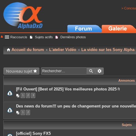
> Concour
Raccourcis
Sujets actifs
Dernières photos
Accueil du forum
L'atelier Vidéo
La vidéo sur les Sony Alpha
Nouveau sujet
Annonces
[Fil Ouvert] [Best of 2025] Vos meilleures photos 2025
P
1
2
3
i
è
c
Des news du forum!!! un peu de changement pour une nouvell
e
s
1
2
j
o
i
Sujets
n
t
e
[officiel] Sony FX5