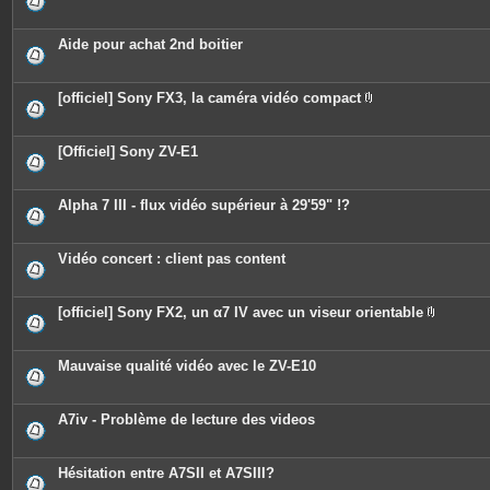
s
Aide pour achat 2nd boitier
[officiel] Sony FX3, la caméra vidéo compact
P
i
è
c
[Officiel] Sony ZV-E1
e
s
j
o
Alpha 7 III - flux vidéo supérieur à 29'59" !?
i
n
t
e
Vidéo concert : client pas content
s
[officiel] Sony FX2, un α7 IV avec un viseur orientable
P
i
è
c
Mauvaise qualité vidéo avec le ZV-E10
e
s
j
o
A7iv - Problème de lecture des videos
i
n
t
e
Hésitation entre A7SII et A7SIII?
s