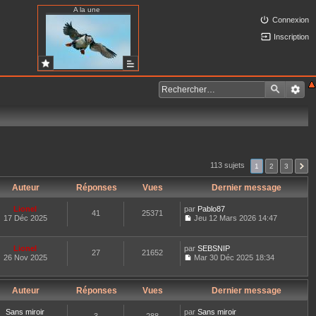
A la une
Connexion
Inscription
113 sujets
1
2
3
Auteur
Réponses
Vues
Dernier message
Lionel
par
Pablo87
41
25371
17 Déc 2025
Jeu 12 Mars 2026 14:47
C
o
n
Lionel
par
SEBSNIP
27
21652
s
26 Nov 2025
Mar 30 Déc 2025 18:34
u
C
l
o
t
n
e
Auteur
Réponses
Vues
Dernier message
s
r
u
l
l
Sans miroir
par
Sans miroir