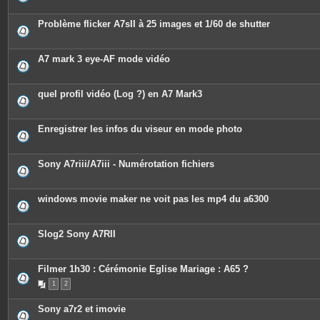
Problème flicker A7sII à 25 images et 1/60 de shutter
A7 mark 3 eye-AF mode vidéo
quel profil vidéo (Log ?) en A7 Mark3
Enregistrer les infos du viseur en mode photo
Sony A7riii/A7iii - Numérotation fichiers
windows movie maker ne voit pas les mp4 du a6300
Slog2 Sony A7RII
Filmer 1h30 : Cérémonie Eglise Mariage : A65 ?
1
2
Sony a7r2 et imovie