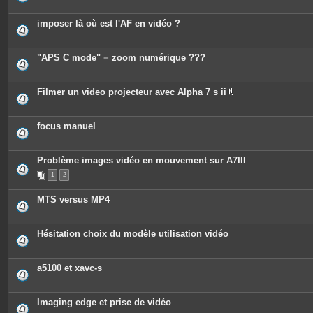
imposer là où est l'AF en vidéo ?
"APS C mode" = zoom numérique ???
Filmer un video projecteur avec Alpha 7 s ii
P
i
è
c
focus manuel
e
s
j
o
Problème images vidéo en mouvement sur A7III
i
n
1
2
t
e
MTS versus MP4
s
Hésitation choix du modèle utilisation vidéo
a5100 et xavc-s
Imaging edge et prise de vidéo