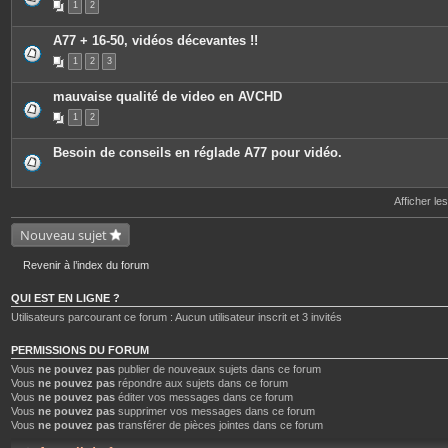
1
2
A77 + 16-50, vidéos décevantes !!
1
2
3
mauvaise qualité de video en AVCHD
1
2
Besoin de conseils en réglade A77 pour vidéo.
Afficher le
Nouveau sujet
Revenir à l’index du forum
QUI EST EN LIGNE ?
Utilisateurs parcourant ce forum : Aucun utilisateur inscrit et 3 invités
PERMISSIONS DU FORUM
Vous
ne pouvez pas
publier de nouveaux sujets dans ce forum
Vous
ne pouvez pas
répondre aux sujets dans ce forum
Vous
ne pouvez pas
éditer vos messages dans ce forum
Vous
ne pouvez pas
supprimer vos messages dans ce forum
Vous
ne pouvez pas
transférer de pièces jointes dans ce forum