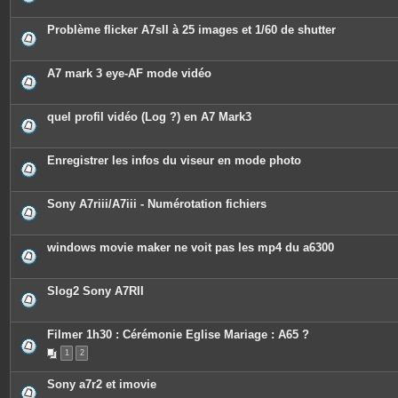
Problème flicker A7sII à 25 images et 1/60 de shutter
A7 mark 3 eye-AF mode vidéo
quel profil vidéo (Log ?) en A7 Mark3
Enregistrer les infos du viseur en mode photo
Sony A7riii/A7iii - Numérotation fichiers
windows movie maker ne voit pas les mp4 du a6300
Slog2 Sony A7RII
Filmer 1h30 : Cérémonie Eglise Mariage : A65 ?
1
2
Sony a7r2 et imovie