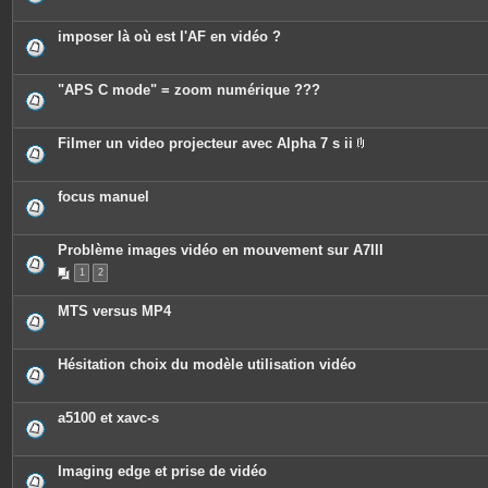
imposer là où est l'AF en vidéo ?
"APS C mode" = zoom numérique ???
Filmer un video projecteur avec Alpha 7 s ii
P
i
è
c
focus manuel
e
s
j
o
Problème images vidéo en mouvement sur A7III
i
n
1
2
t
e
MTS versus MP4
s
Hésitation choix du modèle utilisation vidéo
a5100 et xavc-s
Imaging edge et prise de vidéo