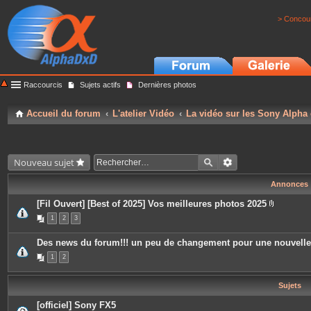
> Concour
Raccourcis
Sujets actifs
Dernières photos
Accueil du forum
L'atelier Vidéo
La vidéo sur les Sony Alpha
Nouveau sujet
Annonces
[Fil Ouvert] [Best of 2025] Vos meilleures photos 2025
P
1
2
3
i
è
c
Des news du forum!!! un peu de changement pour une nouvell
e
s
1
2
j
o
i
Sujets
n
t
e
[officiel] Sony FX5