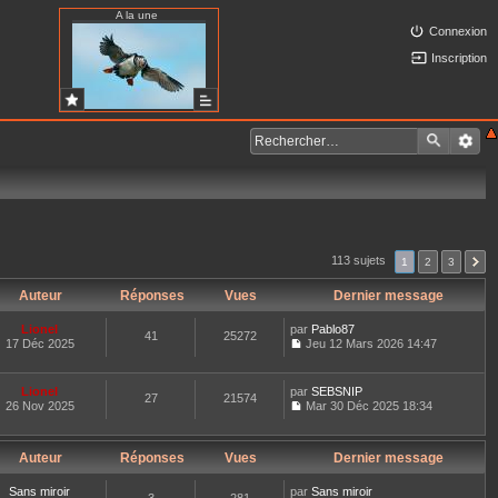
A la une
Connexion
Inscription
113 sujets
1
2
3
Auteur
Réponses
Vues
Dernier message
Lionel
par
Pablo87
41
25272
17 Déc 2025
Jeu 12 Mars 2026 14:47
C
o
n
Lionel
par
SEBSNIP
27
21574
s
26 Nov 2025
Mar 30 Déc 2025 18:34
u
C
l
o
t
n
e
Auteur
Réponses
Vues
Dernier message
s
r
u
l
l
Sans miroir
par
Sans miroir