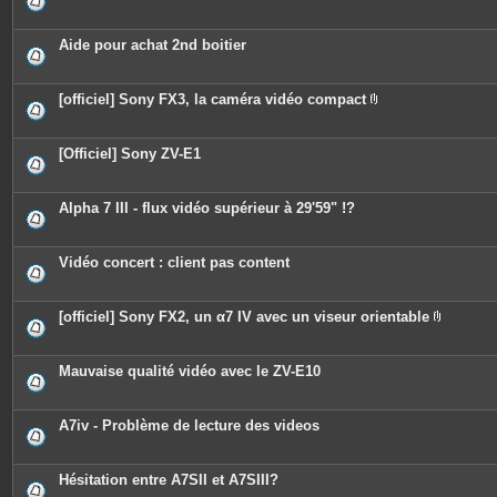
s
Aide pour achat 2nd boitier
[officiel] Sony FX3, la caméra vidéo compact
P
i
è
c
[Officiel] Sony ZV-E1
e
s
j
o
Alpha 7 III - flux vidéo supérieur à 29'59" !?
i
n
t
e
Vidéo concert : client pas content
s
[officiel] Sony FX2, un α7 IV avec un viseur orientable
P
i
è
c
Mauvaise qualité vidéo avec le ZV-E10
e
s
j
o
A7iv - Problème de lecture des videos
i
n
t
e
Hésitation entre A7SII et A7SIII?
s