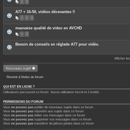
1
2
A77 + 16-50, vidéos décevantes !!
1
2
3
mauvaise qualité de video en AVCHD
1
2
Besoin de conseils en réglade A77 pour vidéo.
Afficher le
Nouveau sujet
Revenir à l’index du forum
QUI EST EN LIGNE ?
Utilisateurs parcourant ce forum : Aucun utilisateur inscrit et 2 invités
PERMISSIONS DU FORUM
Vous
ne pouvez pas
publier de nouveaux sujets dans ce forum
Vous
ne pouvez pas
répondre aux sujets dans ce forum
Vous
ne pouvez pas
éditer vos messages dans ce forum
Vous
ne pouvez pas
supprimer vos messages dans ce forum
Vous
ne pouvez pas
transférer de pièces jointes dans ce forum