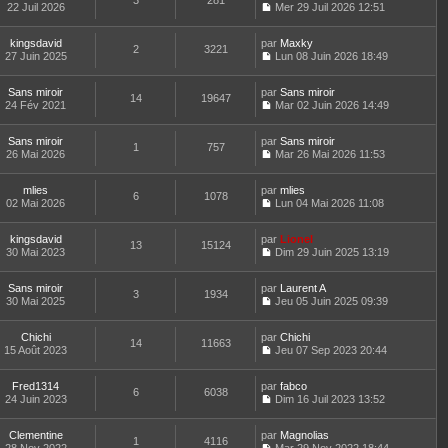
3
281
e
t
22 Juil 2026
Mer 29 Juil 2026 12:51
d
C
e
e
o
r
r
kingsdavid
par
n
Maxky
l
2
3221
n
27 Juin 2025
s
Lun 08 Juin 2026 18:49
e
i
C
u
d
e
o
l
e
Sans miroir
par
r
n
Sans miroir
t
r
14
19647
24 Fév 2021
m
s
Mar 02 Juin 2026 14:49
e
n
C
e
u
r
i
o
s
l
l
e
Sans miroir
par
n
Sans miroir
s
t
1
757
e
r
26 Mai 2026
s
Mar 26 Mai 2026 11:53
a
e
d
m
C
u
g
r
e
e
o
l
e
l
r
s
mlies
par
n
mlies
t
6
1078
e
n
s
02 Mai 2026
s
Lun 04 Mai 2026 11:08
e
d
i
a
C
u
r
e
e
g
o
l
l
r
r
kingsdavid
par
e
n
Lionel
t
13
15124
e
n
m
30 Mai 2023
s
Dim 29 Juin 2025 13:19
e
d
i
C
e
u
r
e
e
o
s
l
l
r
r
Sans miroir
par
n
Laurent A
s
t
3
1934
e
n
m
30 Mai 2025
s
Jeu 05 Juin 2025 09:39
a
e
d
i
C
e
u
g
r
e
e
o
s
l
e
l
r
r
Chichi
par
n
Chichi
s
t
14
11663
e
n
m
15 Août 2023
s
Jeu 07 Sep 2023 20:44
a
e
d
i
C
e
u
g
r
e
e
o
s
l
e
l
r
r
Fred1314
par
n
fabco
s
t
6
6038
e
n
m
24 Juin 2023
s
Dim 16 Juil 2023 13:52
a
e
d
i
C
e
u
g
r
e
e
o
s
l
e
l
r
r
Clementine
par
n
Magnolias
s
t
1
4116
e
n
m