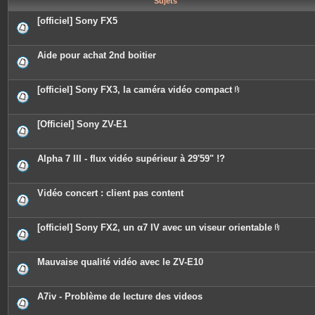
Sujets
e
s
[officiel] Sony FX5
Aide pour achat 2nd boitier
[officiel] Sony FX3, la caméra vidéo compact
P
i
è
c
[Officiel] Sony ZV-E1
e
s
j
o
Alpha 7 III - flux vidéo supérieur à 29'59" !?
i
n
t
e
Vidéo concert : client pas content
s
[officiel] Sony FX2, un α7 IV avec un viseur orientable
P
i
è
c
Mauvaise qualité vidéo avec le ZV-E10
e
s
j
o
A7iv - Problème de lecture des videos
i
n