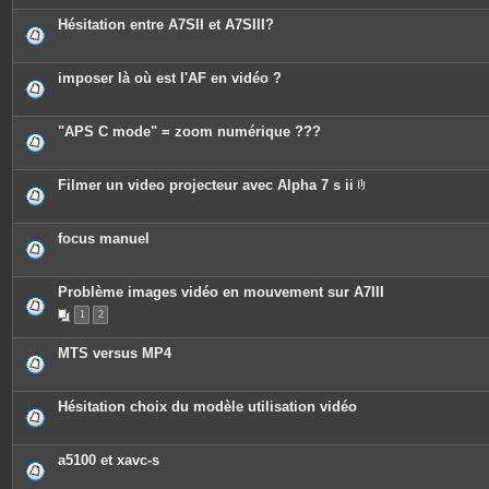
t
e
Hésitation entre A7SII et A7SIII?
s
imposer là où est l'AF en vidéo ?
"APS C mode" = zoom numérique ???
Filmer un video projecteur avec Alpha 7 s ii
P
i
è
c
focus manuel
e
s
j
o
Problème images vidéo en mouvement sur A7III
i
n
1
2
t
e
MTS versus MP4
s
Hésitation choix du modèle utilisation vidéo
a5100 et xavc-s