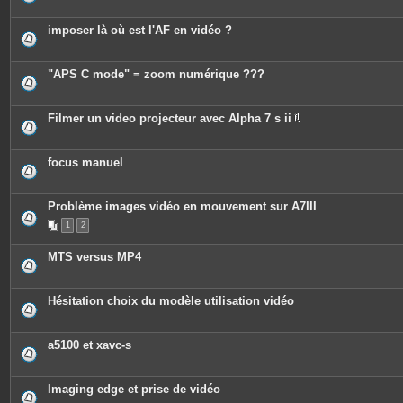
imposer là où est l'AF en vidéo ?
"APS C mode" = zoom numérique ???
Filmer un video projecteur avec Alpha 7 s ii
P
i
è
c
focus manuel
e
s
j
o
Problème images vidéo en mouvement sur A7III
i
n
1
2
t
e
MTS versus MP4
s
Hésitation choix du modèle utilisation vidéo
a5100 et xavc-s
Imaging edge et prise de vidéo