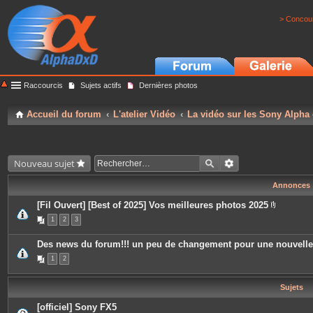
> Concour
Raccourcis
Sujets actifs
Dernières photos
Accueil du forum
L'atelier Vidéo
La vidéo sur les Sony Alpha
Nouveau sujet
Annonces
[Fil Ouvert] [Best of 2025] Vos meilleures photos 2025
P
1
2
3
i
è
c
Des news du forum!!! un peu de changement pour une nouvell
e
s
1
2
j
o
i
Sujets
n
t
e
[officiel] Sony FX5