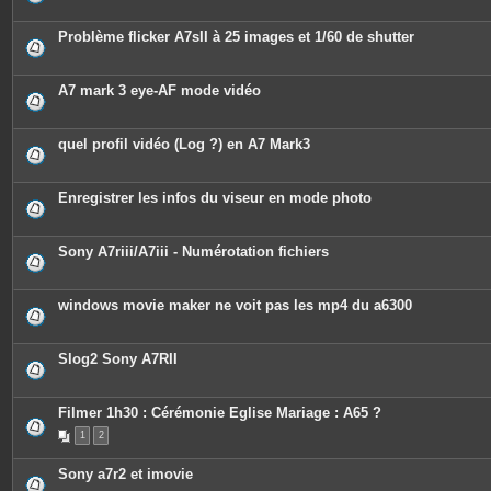
Problème flicker A7sII à 25 images et 1/60 de shutter
A7 mark 3 eye-AF mode vidéo
quel profil vidéo (Log ?) en A7 Mark3
Enregistrer les infos du viseur en mode photo
Sony A7riii/A7iii - Numérotation fichiers
windows movie maker ne voit pas les mp4 du a6300
Slog2 Sony A7RII
Filmer 1h30 : Cérémonie Eglise Mariage : A65 ?
1
2
Sony a7r2 et imovie