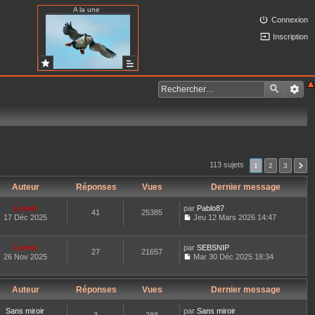
A la une
Connexion
Inscription
113 sujets
1
2
3
Auteur
Réponses
Vues
Dernier message
Lionel
par
Pablo87
41
25385
17 Déc 2025
Jeu 12 Mars 2026 14:47
C
o
n
Lionel
par
SEBSNIP
27
21657
s
26 Nov 2025
Mar 30 Déc 2025 18:34
u
C
l
o
t
n
e
Auteur
Réponses
Vues
Dernier message
s
r
u
l
l
Sans miroir
par
Sans miroir