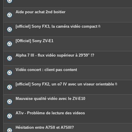
s
Aide pour achat 2nd boitier
[officiel] Sony FX3, la caméra vidéo compact
P
i
è
c
[Officiel] Sony ZV-E1
e
s
j
o
Alpha 7 III - flux vidéo supérieur à 29'59" !?
i
n
t
e
Vidéo concert : client pas content
s
[officiel] Sony FX2, un α7 IV avec un viseur orientable
P
i
è
c
Mauvaise qualité vidéo avec le ZV-E10
e
s
j
o
A7iv - Problème de lecture des videos
i
n
t
e
Hésitation entre A7SII et A7SIII?
s