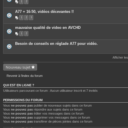
1
2
A77 + 16-50, vidéos décevantes !!
1
2
3
mauvaise qualité de video en AVCHD
1
2
Besoin de conseils en réglade A77 pour vidéo.
Afficher le
Nouveau sujet
Revenir à l’index du forum
QUI EST EN LIGNE ?
Utilisateurs parcourant ce forum : Aucun utilisateur inscrit et 7 invités
PERMISSIONS DU FORUM
Vous
ne pouvez pas
publier de nouveaux sujets dans ce forum
Vous
ne pouvez pas
répondre aux sujets dans ce forum
Vous
ne pouvez pas
éditer vos messages dans ce forum
Vous
ne pouvez pas
supprimer vos messages dans ce forum
Vous
ne pouvez pas
transférer de pièces jointes dans ce forum