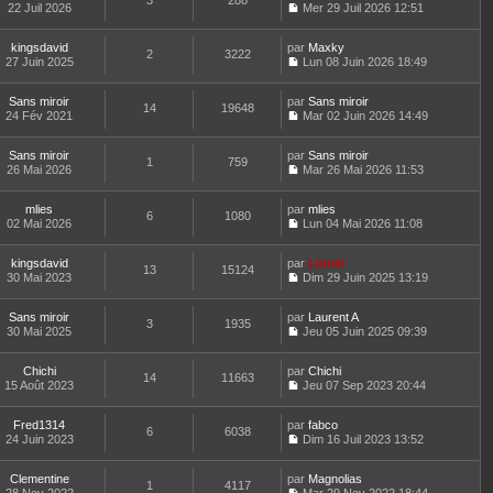
3
288
e
t
22 Juil 2026
Mer 29 Juil 2026 12:51
d
C
e
e
o
r
r
kingsdavid
par
n
Maxky
l
2
3222
n
27 Juin 2025
s
Lun 08 Juin 2026 18:49
e
i
C
u
d
e
o
l
e
Sans miroir
par
r
n
Sans miroir
t
r
14
19648
24 Fév 2021
m
s
Mar 02 Juin 2026 14:49
e
n
C
e
u
r
i
o
s
l
l
e
Sans miroir
par
n
Sans miroir
s
t
1
759
e
r
26 Mai 2026
s
Mar 26 Mai 2026 11:53
a
e
d
m
C
u
g
r
e
e
o
l
e
l
r
s
mlies
par
n
mlies
t
6
1080
e
n
s
02 Mai 2026
s
Lun 04 Mai 2026 11:08
e
d
i
a
C
u
r
e
e
g
o
l
l
r
r
kingsdavid
par
e
n
Lionel
t
13
15124
e
n
m
30 Mai 2023
s
Dim 29 Juin 2025 13:19
e
d
i
C
e
u
r
e
e
o
s
l
l
r
r
Sans miroir
par
n
Laurent A
s
t
3
1935
e
n
m
30 Mai 2025
s
Jeu 05 Juin 2025 09:39
a
e
d
i
C
e
u
g
r
e
e
o
s
l
e
l
r
r
Chichi
par
n
Chichi
s
t
14
11663
e
n
m
15 Août 2023
s
Jeu 07 Sep 2023 20:44
a
e
d
i
C
e
u
g
r
e
e
o
s
l
e
l
r
r
Fred1314
par
n
fabco
s
t
6
6038
e
n
m
24 Juin 2023
s
Dim 16 Juil 2023 13:52
a
e
d
i
C
e
u
g
r
e
e
o
s
l
e
l
r
r
Clementine
par
n
Magnolias
s
t
1
4117
e
n
m