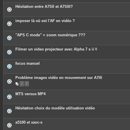
t
e
Hésitation entre A7SII et A7SIII?
s
imposer là où est l'AF en vidéo ?
"APS C mode" = zoom numérique ???
Filmer un video projecteur avec Alpha 7 s ii
P
i
è
c
focus manuel
e
s
j
o
Problème images vidéo en mouvement sur A7III
i
n
1
2
t
e
MTS versus MP4
s
Hésitation choix du modèle utilisation vidéo
a5100 et xavc-s