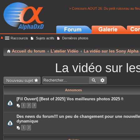
> Concours AOUT 26: Du petit ruisseau au fle
Raccourcis
Sujets actifs
Dernières photos
Accueil du forum
L'atelier Vidéo
La vidéo sur les Sony Alpha
La vidéo sur l
Nouveau sujet
Annonces
[Fil Ouvert] [Best of 2025] Vos meilleures photos 2025
P
1
2
3
i
è
c
Des news du forum!!! un peu de changement pour une nouvelle
e
dynamique
s
j
1
2
o
i
n
t