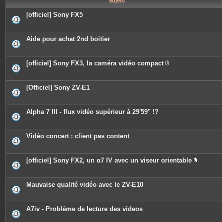
Sujets
e
s
[officiel] Sony FX5
Aide pour achat 2nd boitier
[officiel] Sony FX3, la caméra vidéo compact
P
i
è
c
[Officiel] Sony ZV-E1
e
s
j
o
Alpha 7 III - flux vidéo supérieur à 29'59" !?
i
n
t
e
Vidéo concert : client pas content
s
[officiel] Sony FX2, un α7 IV avec un viseur orientable
P
i
è
c
Mauvaise qualité vidéo avec le ZV-E10
e
s
j
o
A7iv - Problème de lecture des videos
i
n