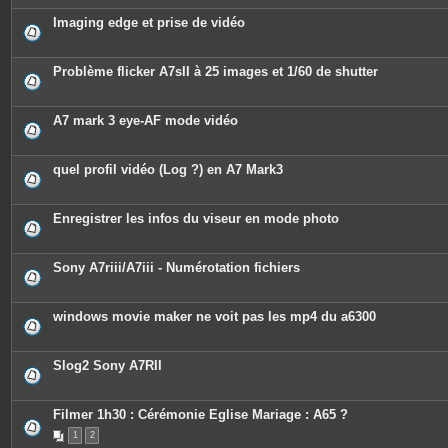
Imaging edge et prise de vidéo
Problème flicker A7sII à 25 images et 1/60 de shutter
A7 mark 3 eye-AF mode vidéo
quel profil vidéo (Log ?) en A7 Mark3
Enregistrer les infos du viseur en mode photo
Sony A7riii/A7iii - Numérotation fichiers
windows movie maker ne voit pas les mp4 du a6300
Slog2 Sony A7RII
Filmer 1h30 : Cérémonie Eglise Mariage : A65 ?
1
2