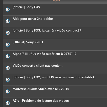
Sujets
e
s
[officiel] Sony FX5
Aide pour achat 2nd boitier
[officiel] Sony FX3, la caméra vidéo compact
P
i
è
c
[Officiel] Sony ZV-E1
e
s
j
o
Alpha 7 III - flux vidéo supérieur à 29'59" !?
i
n
t
e
Vidéo concert : client pas content
s
[officiel] Sony FX2, un α7 IV avec un viseur orientable
P
i
è
c
Mauvaise qualité vidéo avec le ZV-E10
e
s
j
o
A7iv - Problème de lecture des videos
i
n