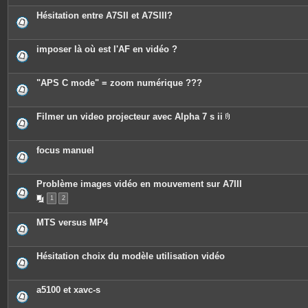
t
e
Hésitation entre A7SII et A7SIII?
s
imposer là où est l'AF en vidéo ?
"APS C mode" = zoom numérique ???
Filmer un video projecteur avec Alpha 7 s ii
P
i
è
c
focus manuel
e
s
j
o
Problème images vidéo en mouvement sur A7III
i
n
1
2
t
e
MTS versus MP4
s
Hésitation choix du modèle utilisation vidéo
a5100 et xavc-s