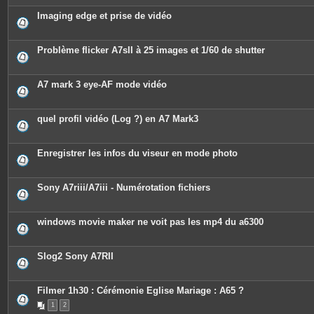
Imaging edge et prise de vidéo
Problème flicker A7sII à 25 images et 1/60 de shutter
A7 mark 3 eye-AF mode vidéo
quel profil vidéo (Log ?) en A7 Mark3
Enregistrer les infos du viseur en mode photo
Sony A7riii/A7iii - Numérotation fichiers
windows movie maker ne voit pas les mp4 du a6300
Slog2 Sony A7RII
Filmer 1h30 : Cérémonie Eglise Mariage : A65 ?
1
2