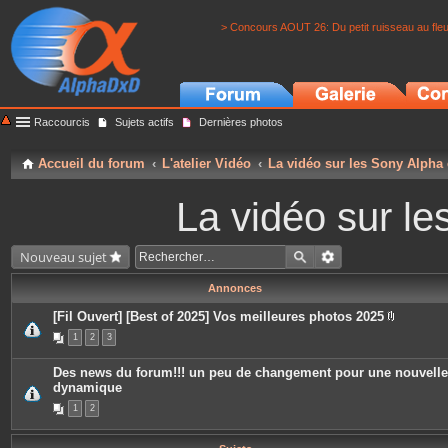
> Concours AOUT 26: Du petit ruisseau au fle
Raccourcis
Sujets actifs
Dernières photos
Accueil du forum
L'atelier Vidéo
La vidéo sur les Sony Alpha
La vidéo sur l
Nouveau sujet
Annonces
[Fil Ouvert] [Best of 2025] Vos meilleures photos 2025
P
1
2
3
i
è
c
Des news du forum!!! un peu de changement pour une nouvelle
e
dynamique
s
j
1
2
o
i
n
t