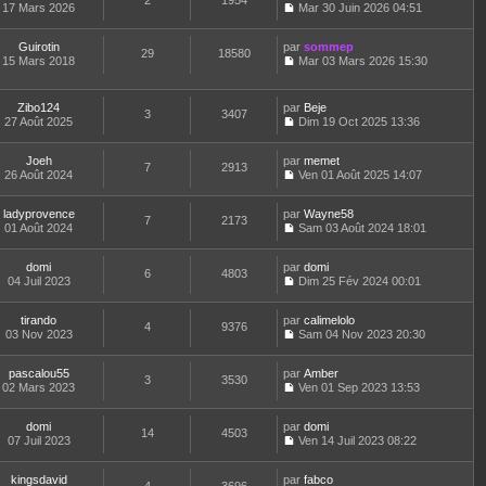
2
1954
e
t
17 Mars 2026
Mar 30 Juin 2026 04:51
d
C
e
e
o
r
r
Guirotin
par
n
sommep
l
29
18580
n
15 Mars 2018
s
Mar 03 Mars 2026 15:30
e
i
C
u
d
e
o
l
e
r
n
t
r
Zibo124
par
Beje
3
3407
m
s
e
n
27 Août 2025
Dim 19 Oct 2025 13:36
e
u
r
i
C
s
l
l
e
o
s
t
e
Joeh
par
r
n
memet
7
2913
a
e
d
26 Août 2024
m
s
Ven 01 Août 2025 14:07
g
r
C
e
e
u
e
l
o
r
s
l
e
ladyprovence
par
n
Wayne58
n
s
t
7
2173
d
01 Août 2024
s
Sam 03 Août 2024 18:01
i
a
e
C
e
u
e
g
r
o
r
l
r
e
l
domi
par
n
domi
n
t
m
6
4803
e
04 Juil 2023
s
Dim 25 Fév 2024 00:01
i
e
e
d
C
u
e
r
s
e
o
l
r
l
s
r
tirando
par
n
calimelolo
t
m
4
9376
e
a
n
03 Nov 2023
s
Sam 04 Nov 2023 20:30
e
e
d
g
i
C
u
r
s
e
e
e
o
l
l
s
r
r
pascalou55
par
n
Amber
t
3
3530
e
a
n
m
02 Mars 2023
s
Ven 01 Sep 2023 13:53
e
d
g
i
C
e
u
r
e
e
e
o
s
l
l
r
r
domi
par
n
domi
s
t
14
4503
e
n
m
07 Juil 2023
s
Ven 14 Juil 2023 08:22
a
e
d
i
C
e
u
g
r
e
e
o
s
l
e
l
r
r
kingsdavid
par
n
fabco
s
t