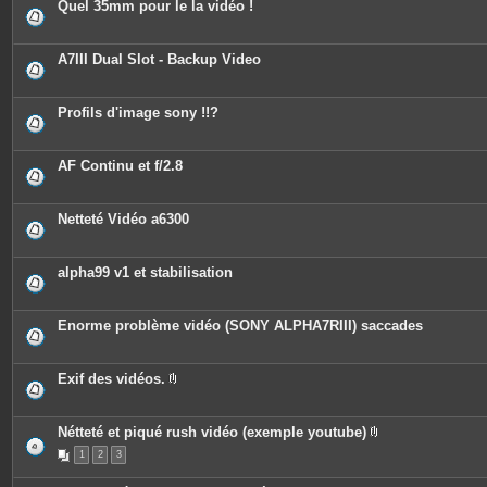
e
Quel 35mm pour le la vidéo !
s
A7III Dual Slot - Backup Video
Profils d'image sony !!?
AF Continu et f/2.8
Netteté Vidéo a6300
alpha99 v1 et stabilisation
Enorme problème vidéo (SONY ALPHA7RIII) saccades
Exif des vidéos.
P
i
è
c
Nétteté et piqué rush vidéo (exemple youtube)
e
P
1
2
3
s
i
j
è
o
c