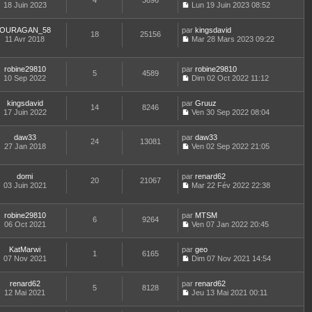
4
3696
e
n
m
18 Juin 2023
s
Lun 19 Juin 2023 08:52
a
e
d
i
C
e
u
g
r
e
e
o
s
l
e
l
r
r
OURAGAN_58
par
n
kingsdavid
s
t
18
25156
e
n
m
11 Avr 2018
s
Mar 28 Mars 2023 09:22
a
e
d
i
C
e
u
g
r
e
e
o
s
l
e
l
r
r
n
s
t
e
robine29810
par
robine29810
n
m
5
4589
s
a
e
d
10 Sep 2022
Dim 02 Oct 2022 11:12
i
e
u
g
r
C
e
e
s
l
e
l
o
r
r
s
t
e
kingsdavid
par
n
Gruuz
n
m
14
8246
a
e
d
17 Juin 2022
s
Ven 30 Sep 2022 08:04
i
e
g
r
C
e
u
e
s
e
l
o
r
l
r
s
e
daw33
par
n
daw33
n
t
m
24
13081
a
d
27 Jan 2018
s
Ven 02 Sep 2022 21:05
i
e
e
g
C
e
u
e
r
s
e
o
r
l
r
l
s
n
n
t
m
e
domi
par
renard62
a
20
21067
s
i
e
e
d
03 Juin 2021
Mar 22 Fév 2022 22:38
g
u
e
r
C
s
e
e
l
r
l
o
s
r
t
m
e
n
a
n
robine29810
par
MTSM
e
e
d
6
9264
s
g
i
06 Oct 2021
Ven 07 Jan 2022 20:45
r
s
e
u
e
e
C
l
s
r
l
r
o
e
a
n
t
m
KatMarwi
par
n
geo
d
1
6165
g
i
e
e
07 Nov 2021
s
Dim 07 Nov 2021 14:54
e
e
e
r
C
s
u
r
r
l
o
s
l
n
m
e
renard62
par
n
renard62
a
t
5
8128
i
e
d
12 Mai 2021
s
Jeu 13 Mai 2021 00:11
g
e
e
C
s
e
u
e
r
r
o
s
r
l