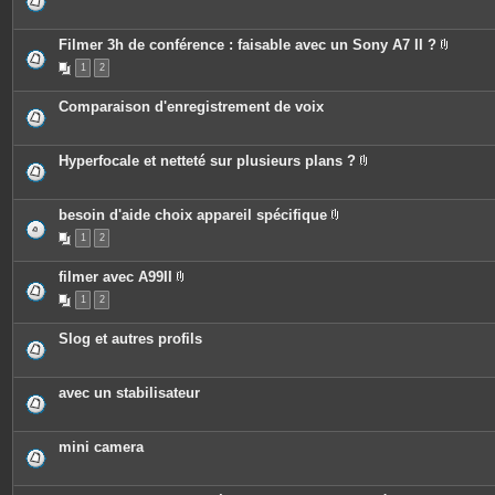
i
n
t
e
Filmer 3h de conférence : faisable avec un Sony A7 II ?
s
P
1
2
i
è
c
Comparaison d'enregistrement de voix
e
s
j
o
Hyperfocale et netteté sur plusieurs plans ?
i
P
n
i
t
è
e
c
besoin d'aide choix appareil spécifique
s
e
P
1
2
s
i
j
è
o
c
filmer avec A99II
i
e
P
n
s
1
2
i
t
j
è
e
o
c
s
i
Slog et autres profils
e
n
s
t
j
e
o
s
avec un stabilisateur
i
n
t
e
mini camera
s