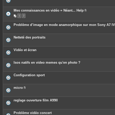
s
Mes connaissances en vidéo = Néant... Help
P
1
2
i
è
c
Problème d’image en mode anamorphique sur mon Sony A7 IV
e
s
j
o
Netteté des portraits
i
n
t
e
Vidéo et écran
s
Isos natifs en video memes qu'en photo ?
Configuration sport
micro
P
i
è
c
reglage ouverture film A99II
e
s
j
o
Problème vidéo concert