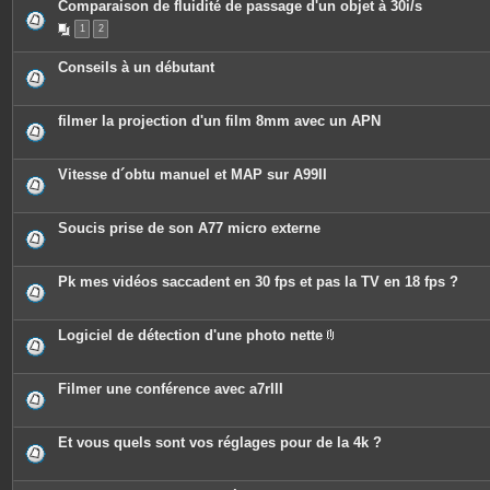
Comparaison de fluidité de passage d'un objet à 30i/s
1
2
Conseils à un débutant
filmer la projection d'un film 8mm avec un APN
Vitesse d´obtu manuel et MAP sur A99II
Soucis prise de son A77 micro externe
Pk mes vidéos saccadent en 30 fps et pas la TV en 18 fps ?
Logiciel de détection d'une photo nette
P
i
è
c
Filmer une conférence avec a7rIII
e
s
j
o
Et vous quels sont vos réglages pour de la 4k ?
i
n
t