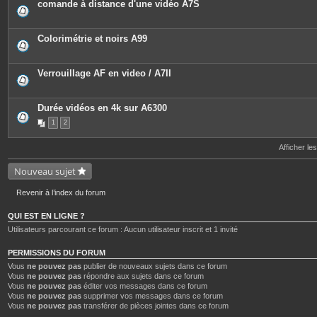
comande à distance d'une vidéo A7S
i
e
n
s
t
j
e
o
Colorimétrie et noirs A99
s
i
n
t
e
Verrouillage AF en video / A7II
s
Durée vidéos en 4k sur A6300
1
2
Afficher le
Nouveau sujet
Revenir à l’index du forum
QUI EST EN LIGNE ?
Utilisateurs parcourant ce forum : Aucun utilisateur inscrit et 1 invité
PERMISSIONS DU FORUM
Vous
ne pouvez pas
publier de nouveaux sujets dans ce forum
Vous
ne pouvez pas
répondre aux sujets dans ce forum
Vous
ne pouvez pas
éditer vos messages dans ce forum
Vous
ne pouvez pas
supprimer vos messages dans ce forum
Vous
ne pouvez pas
transférer de pièces jointes dans ce forum