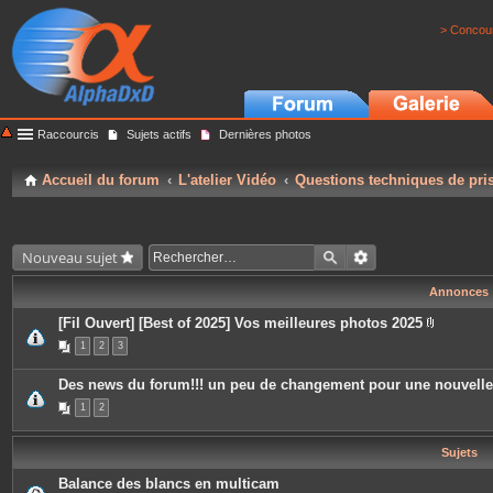
> Concour
Raccourcis
Sujets actifs
Dernières photos
Accueil du forum
L'atelier Vidéo
Questions techniques de pri
Nouveau sujet
Annonces
[Fil Ouvert] [Best of 2025] Vos meilleures photos 2025
P
1
2
3
i
è
c
Des news du forum!!! un peu de changement pour une nouvell
e
s
1
2
j
o
i
Sujets
n
t
e
Balance des blancs en multicam