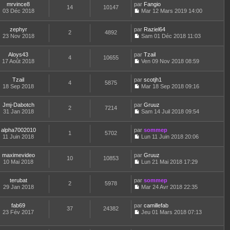
e
l
r
r
mrvince8
par
n
Fangio
s
t
14
10147
e
n
m
03 Déc 2018
s
Mar 12 Mars 2019 14:00
a
e
d
i
C
e
u
g
r
e
e
o
s
l
e
l
r
r
zephyr
par
n
Raziel64
s
t
2
4892
e
n
m
23 Nov 2018
s
Sam 01 Déc 2018 11:03
a
e
d
i
C
e
u
g
r
e
e
o
s
l
e
l
r
r
Aloys43
par
n
Tzail
s
t
4
10655
e
n
m
17 Août 2018
s
Ven 09 Nov 2018 08:59
a
e
d
i
C
e
u
g
r
e
e
o
s
l
e
l
r
r
Tzail
par
n
scotjh1
s
t
4
5875
e
n
m
18 Sep 2018
s
Mar 18 Sep 2018 09:16
a
e
d
i
C
e
u
g
r
e
e
o
s
l
e
l
r
r
Jmj-Dabotch
par
n
Gruuz
s
t
2
7214
e
n
m
31 Jan 2018
s
Sam 14 Juil 2018 09:54
a
e
d
i
C
e
u
g
r
e
e
o
s
l
e
l
r
r
alpha7002010
par
n
sommep
s
t
1
5702
e
n
m
11 Juin 2018
s
Lun 11 Juin 2018 20:06
a
e
d
i
C
e
u
g
r
e
e
o
s
l
e
l
r
r
maximevideo
par
n
Gruuz
s
t
10
10853
e
n
m
10 Mai 2018
s
Lun 21 Mai 2018 17:29
a
e
d
i
C
e
u
g
r
e
e
o
s
l
e
l
r
r
terubat
par
n
sommep
s
t
2
5978
e
n
m
29 Jan 2018
s
Mar 24 Avr 2018 22:35
a
e
d
i
C
e
u
g
r
e
e
o
s
l
e
l
r
r
fab69
par
n
camillefab
s
t
37
24382
e
n
m
23 Fév 2017
s
Jeu 01 Mars 2018 07:13
a
e
d
i
C
e
u
g
r
e
e
o
s
l
e
l
r