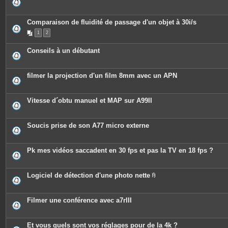
Comparaison de fluidité de passage d'un objet à 30i/s
1
2
Conseils à un débutant
filmer la projection d'un film 8mm avec un APN
Vitesse d´obtu manuel et MAP sur A99II
Soucis prise de son A77 micro externe
Pk mes vidéos saccadent en 30 fps et pas la TV en 18 fps ?
Logiciel de détection d'une photo nette
P
i
è
c
Filmer une conférence avec a7rIII
e
s
j
o
Et vous quels sont vos réglages pour de la 4k ?