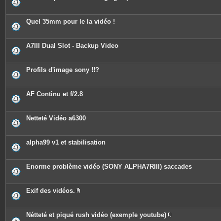
i
n
t
e
Quel 35mm pour le la vidéo !
s
A7III Dual Slot - Backup Video
Profils d'image sony !!?
AF Continu et f/2.8
Netteté Vidéo a6300
alpha99 v1 et stabilisation
Enorme problème vidéo (SONY ALPHA7RIII) saccades
Exif des vidéos.
P
i
è
c
Nétteté et piqué rush vidéo (exemple youtube)
e
P