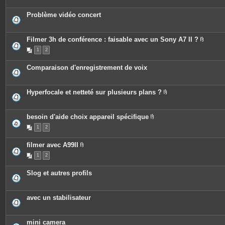
s
j
o
Problème vidéo concert
i
n
t
e
Filmer 3h de conférence : faisable avec un Sony A7 II ?
s
P
1
2
i
è
c
Comparaison d'enregistrement de voix
e
s
j
o
Hyperfocale et netteté sur plusieurs plans ?
i
P
n
i
t
è
e
c
besoin d'aide choix appareil spécifique
s
e
P
1
2
s
i
j
è
o
c
filmer avec A99II
i
e
P
n
s
1
2
i
t
j
è
e
o
c
s
i
Slog et autres profils
e
n
s
t
j
e
o
s
avec un stabilisateur
i
n
t
e
mini camera
s