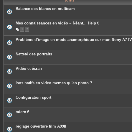
Sujets
e
s
Balance des blancs en multicam
Mes connaissances en vidéo = Néant... Help
P
1
2
i
è
c
Problème d’image en mode anamorphique sur mon Sony A7 IV
e
s
j
o
Netteté des portraits
i
n
t
e
Vidéo et écran
s
Isos natifs en video memes qu'en photo ?
Configuration sport
micro
P
i
è
c
reglage ouverture film A99II
e