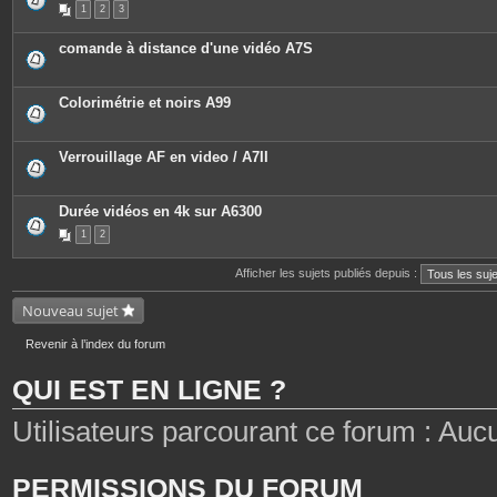
1
2
3
s
i
j
è
o
c
comande à distance d'une vidéo A7S
i
e
n
s
t
j
e
o
Colorimétrie et noirs A99
s
i
n
t
e
Verrouillage AF en video / A7II
s
Durée vidéos en 4k sur A6300
1
2
Afficher les sujets publiés depuis :
Nouveau sujet
Revenir à l’index du forum
QUI EST EN LIGNE ?
Utilisateurs parcourant ce forum : Aucun 
PERMISSIONS DU FORUM