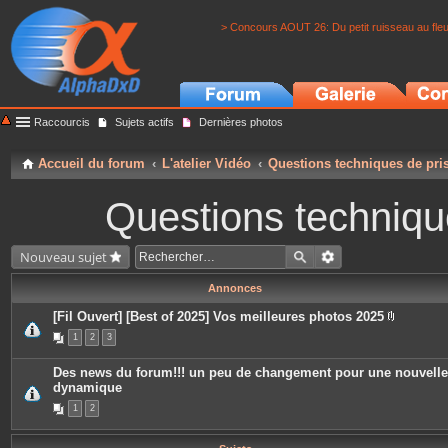
> Concours AOUT 26: Du petit ruisseau au fle
Raccourcis
Sujets actifs
Dernières photos
Accueil du forum
L'atelier Vidéo
Questions techniques de pri
Questions techniqu
Nouveau sujet
Annonces
[Fil Ouvert] [Best of 2025] Vos meilleures photos 2025
P
1
2
3
i
è
c
Des news du forum!!! un peu de changement pour une nouvelle
e
dynamique
s
j
1
2
o
i
n
t