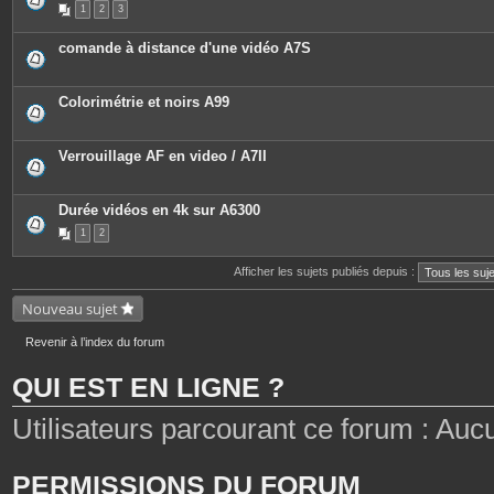
1
2
3
s
i
j
è
o
c
comande à distance d'une vidéo A7S
i
e
n
s
t
j
e
o
Colorimétrie et noirs A99
s
i
n
t
e
Verrouillage AF en video / A7II
s
Durée vidéos en 4k sur A6300
1
2
Afficher les sujets publiés depuis :
Nouveau sujet
Revenir à l’index du forum
QUI EST EN LIGNE ?
Utilisateurs parcourant ce forum : Aucun 
PERMISSIONS DU FORUM