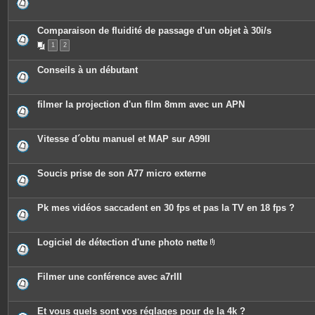
Comparaison de fluidité de passage d'un objet à 30i/s
1
2
Conseils à un débutant
filmer la projection d'un film 8mm avec un APN
Vitesse d´obtu manuel et MAP sur A99II
Soucis prise de son A77 micro externe
Pk mes vidéos saccadent en 30 fps et pas la TV en 18 fps ?
Logiciel de détection d'une photo nette
P
i
è
c
Filmer une conférence avec a7rIII
e
s
j
o
Et vous quels sont vos réglages pour de la 4k ?