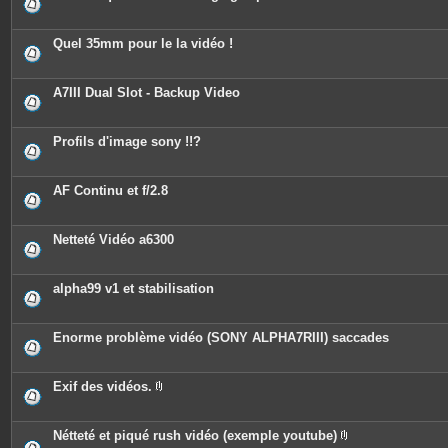
i
n
t
e
Quel 35mm pour le la vidéo !
s
A7III Dual Slot - Backup Video
Profils d'image sony !!?
AF Continu et f/2.8
Netteté Vidéo a6300
alpha99 v1 et stabilisation
Enorme problème vidéo (SONY ALPHA7RIII) saccades
Exif des vidéos.
P
i
è
c
Nétteté et piqué rush vidéo (exemple youtube)
e
P