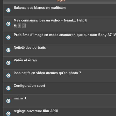
Sujets
e
s
Balance des blancs en multicam
Mes connaissances en vidéo = Néant... Help
P
1
2
i
è
c
Problème d’image en mode anamorphique sur mon Sony A7 IV
e
s
j
o
Netteté des portraits
i
n
t
e
Vidéo et écran
s
Isos natifs en video memes qu'en photo ?
Configuration sport
micro
P
i
è
c
reglage ouverture film A99II
e