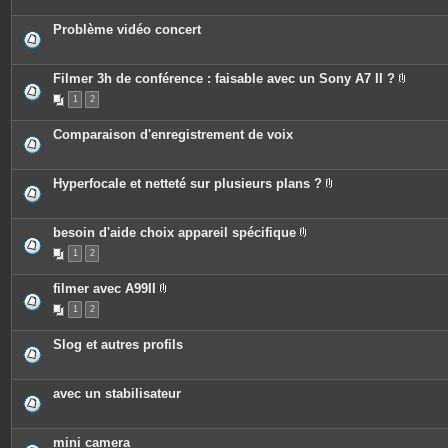
s
j
o
Problème vidéo concert
i
n
t
e
Filmer 3h de conférence : faisable avec un Sony A7 II ?
s
P
1
2
i
è
c
Comparaison d'enregistrement de voix
e
s
j
o
Hyperfocale et netteté sur plusieurs plans ?
i
P
n
i
t
è
e
c
besoin d'aide choix appareil spécifique
s
e
P
1
2
s
i
j
è
o
c
filmer avec A99II
i
e
P
n
s
1
2
i
t
j
è
e
o
c
s
i
Slog et autres profils
e
n
s
t
j
e
o
s
avec un stabilisateur
i
n
t
e
mini camera
s