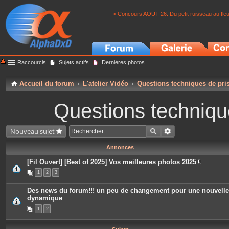
> Concours AOUT 26: Du petit ruisseau au fle
Raccourcis
Sujets actifs
Dernières photos
Accueil du forum
L'atelier Vidéo
Questions techniques de pri
Questions techniqu
Nouveau sujet
Annonces
[Fil Ouvert] [Best of 2025] Vos meilleures photos 2025
P
1
2
3
i
è
c
Des news du forum!!! un peu de changement pour une nouvelle
e
dynamique
s
j
1
2
o
i
n
t