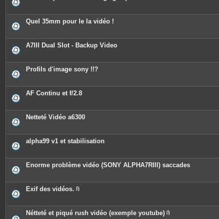
i
n
t
e
Quel 35mm pour le la vidéo !
s
A7III Dual Slot - Backup Video
Profils d'image sony !!?
AF Continu et f/2.8
Netteté Vidéo a6300
alpha99 v1 et stabilisation
Enorme problème vidéo (SONY ALPHA7RIII) saccades
Exif des vidéos.
P
i
è
c
Nétteté et piqué rush vidéo (exemple youtube)
e
P