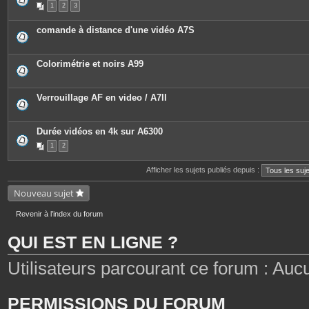
1
2
3
s
i
j
è
o
c
comande à distance d'une vidéo A7S
i
e
n
s
t
j
e
o
Colorimétrie et noirs A99
s
i
n
t
e
Verrouillage AF en video / A7II
s
Durée vidéos en 4k sur A6300
1
2
Afficher les sujets publiés depuis :
Nouveau sujet
Revenir à l’index du forum
QUI EST EN LIGNE ?
Utilisateurs parcourant ce forum : Aucun 
PERMISSIONS DU FORUM