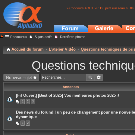
> Concours AOUT 26: Du petit ruisseau au fle
Raccourcis
Sujets actifs
Dernières photos
Accueil du forum
L'atelier Vidéo
Questions techniques de pri
Questions techniqu
Nouveau sujet
Annonces
[Fil Ouvert] [Best of 2025] Vos meilleures photos 2025
P
1
2
3
i
è
c
Des news du forum!!! un peu de changement pour une nouvelle
e
dynamique
s
j
1
2
o
i
n
t