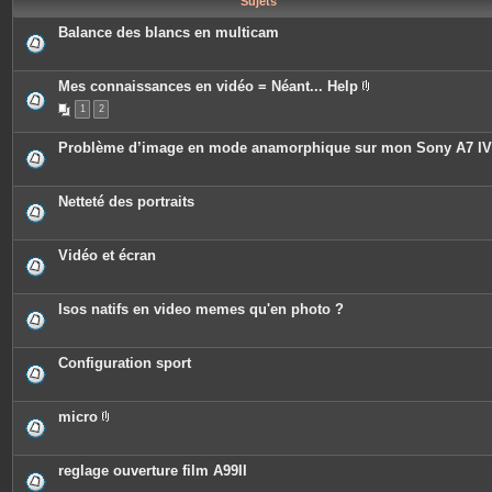
Sujets
e
s
Balance des blancs en multicam
Mes connaissances en vidéo = Néant... Help
P
1
2
i
è
c
Problème d’image en mode anamorphique sur mon Sony A7 IV
e
s
j
o
Netteté des portraits
i
n
t
e
Vidéo et écran
s
Isos natifs en video memes qu'en photo ?
Configuration sport
micro
P
i
è
c
reglage ouverture film A99II
e