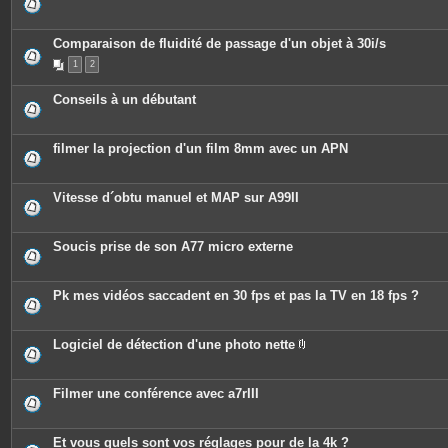
Comparaison de fluidité de passage d'un objet à 30i/s
1
2
Conseils à un débutant
filmer la projection d'un film 8mm avec un APN
Vitesse d´obtu manuel et MAP sur A99II
Soucis prise de son A77 micro externe
Pk mes vidéos saccadent en 30 fps et pas la TV en 18 fps ?
Logiciel de détection d'une photo nette
P
i
è
c
Filmer une conférence avec a7rIII
e
s
j
o
Et vous quels sont vos réglages pour de la 4k ?