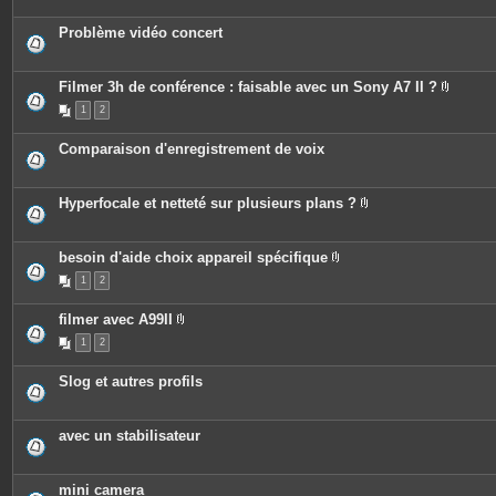
s
j
o
Problème vidéo concert
i
n
t
e
Filmer 3h de conférence : faisable avec un Sony A7 II ?
s
P
1
2
i
è
c
Comparaison d'enregistrement de voix
e
s
j
o
Hyperfocale et netteté sur plusieurs plans ?
i
P
n
i
t
è
e
c
besoin d'aide choix appareil spécifique
s
e
P
1
2
s
i
j
è
o
c
filmer avec A99II
i
e
P
n
s
1
2
i
t
j
è
e
o
c
s
i
Slog et autres profils
e
n
s
t
j
e
o
s
avec un stabilisateur
i
n
t
e
mini camera
s