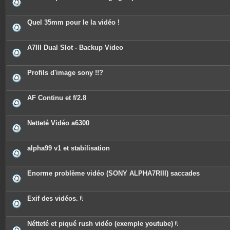
i
n
t
e
Quel 35mm pour le la vidéo !
s
A7III Dual Slot - Backup Video
Profils d'image sony !!?
AF Continu et f/2.8
Netteté Vidéo a6300
alpha99 v1 et stabilisation
Enorme problème vidéo (SONY ALPHA7RIII) saccades
Exif des vidéos.
P
i
è
c
Nétteté et piqué rush vidéo (exemple youtube)
e
P