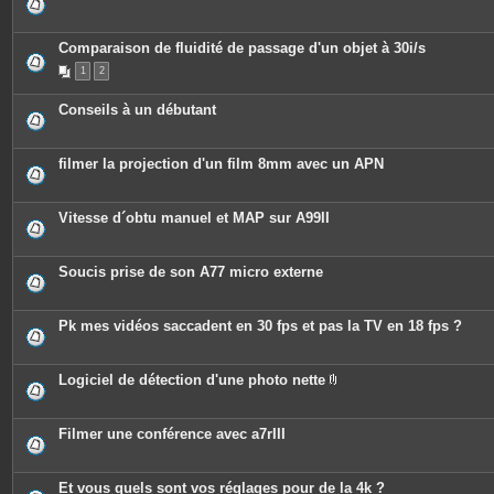
Comparaison de fluidité de passage d'un objet à 30i/s
1
2
Conseils à un débutant
filmer la projection d'un film 8mm avec un APN
Vitesse d´obtu manuel et MAP sur A99II
Soucis prise de son A77 micro externe
Pk mes vidéos saccadent en 30 fps et pas la TV en 18 fps ?
Logiciel de détection d'une photo nette
P
i
è
c
Filmer une conférence avec a7rIII
e
s
j
o
Et vous quels sont vos réglages pour de la 4k ?