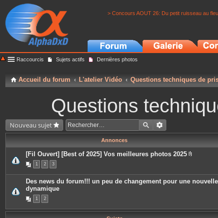
> Concours AOUT 26: Du petit ruisseau au fle
Raccourcis
Sujets actifs
Dernières photos
Accueil du forum
L'atelier Vidéo
Questions techniques de pri
Questions techniqu
Nouveau sujet
Annonces
[Fil Ouvert] [Best of 2025] Vos meilleures photos 2025
P
1
2
3
i
è
c
Des news du forum!!! un peu de changement pour une nouvelle
e
dynamique
s
j
1
2
o
i
n
t