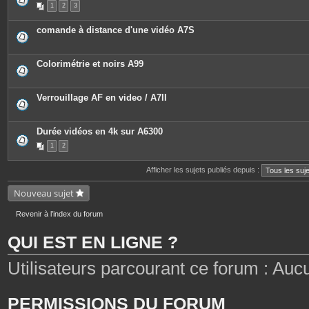
1
2
3
s
i
j
è
o
c
comande à distance d'une vidéo A7S
i
e
n
s
t
j
e
o
Colorimétrie et noirs A99
s
i
n
t
e
Verrouillage AF en video / A7II
s
Durée vidéos en 4k sur A6300
1
2
Afficher les sujets publiés depuis :
Nouveau sujet
Revenir à l’index du forum
QUI EST EN LIGNE ?
Utilisateurs parcourant ce forum : Aucun 
PERMISSIONS DU FORUM