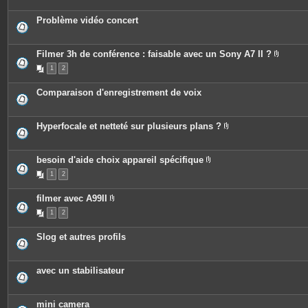
s
j
o
Problème vidéo concert
i
n
t
e
Filmer 3h de conférence : faisable avec un Sony A7 II ?
s
P
1
2
i
è
c
Comparaison d'enregistrement de voix
e
s
j
o
Hyperfocale et netteté sur plusieurs plans ?
i
P
n
i
t
è
e
c
besoin d'aide choix appareil spécifique
s
e
P
1
2
s
i
j
è
o
c
filmer avec A99II
i
e
P
n
s
1
2
i
t
j
è
e
o
c
s
i
Slog et autres profils
e
n
s
t
j
e
o
s
avec un stabilisateur
i
n
t
e
mini camera
s