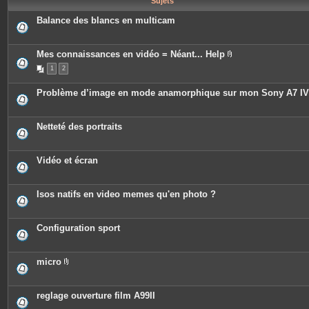
Sujets
e
s
Balance des blancs en multicam
Mes connaissances en vidéo = Néant... Help
P
1
2
i
è
c
Problème d’image en mode anamorphique sur mon Sony A7 IV
e
s
j
o
Netteté des portraits
i
n
t
e
Vidéo et écran
s
Isos natifs en video memes qu'en photo ?
Configuration sport
micro
P
i
è
c
reglage ouverture film A99II
e