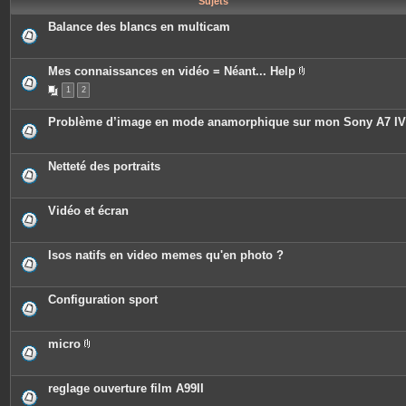
Sujets
e
s
Balance des blancs en multicam
Mes connaissances en vidéo = Néant... Help
P
1
2
i
è
c
Problème d’image en mode anamorphique sur mon Sony A7 IV
e
s
j
o
Netteté des portraits
i
n
t
e
Vidéo et écran
s
Isos natifs en video memes qu'en photo ?
Configuration sport
micro
P
i
è
c
reglage ouverture film A99II
e