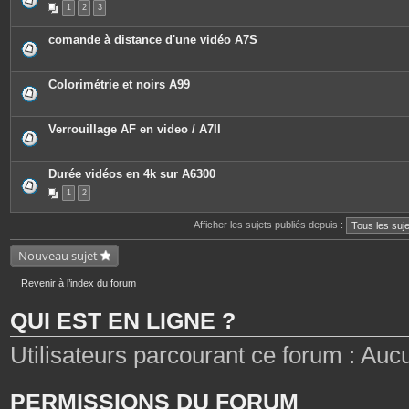
1
2
3
s
i
j
è
o
c
comande à distance d'une vidéo A7S
i
e
n
s
t
j
e
o
Colorimétrie et noirs A99
s
i
n
t
e
Verrouillage AF en video / A7II
s
Durée vidéos en 4k sur A6300
1
2
Afficher les sujets publiés depuis :
Nouveau sujet
Revenir à l’index du forum
QUI EST EN LIGNE ?
Utilisateurs parcourant ce forum : Aucun 
PERMISSIONS DU FORUM