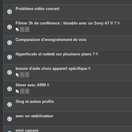
s
j
o
Problème vidéo concert
i
n
t
e
Filmer 3h de conférence : faisable avec un Sony A7 II ?
s
P
1
2
i
è
c
Comparaison d'enregistrement de voix
e
s
j
o
Hyperfocale et netteté sur plusieurs plans ?
i
P
n
i
t
è
e
c
besoin d'aide choix appareil spécifique
s
e
P
1
2
s
i
j
è
o
c
filmer avec A99II
i
e
P
n
s
1
2
i
t
j
è
e
o
c
s
i
Slog et autres profils
e
n
s
t
j
e
o
s
avec un stabilisateur
i
n
t
e
mini camera
s