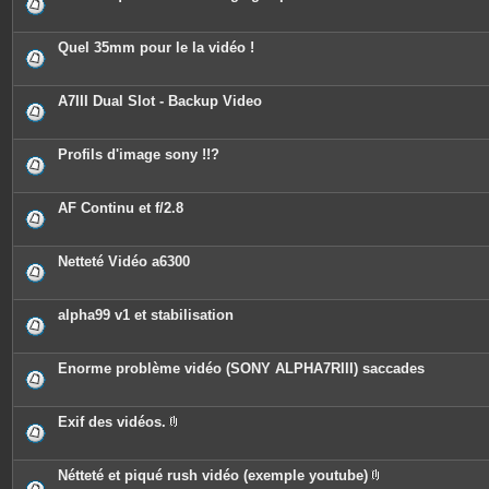
i
n
t
e
Quel 35mm pour le la vidéo !
s
A7III Dual Slot - Backup Video
Profils d'image sony !!?
AF Continu et f/2.8
Netteté Vidéo a6300
alpha99 v1 et stabilisation
Enorme problème vidéo (SONY ALPHA7RIII) saccades
Exif des vidéos.
P
i
è
c
Nétteté et piqué rush vidéo (exemple youtube)
e
P