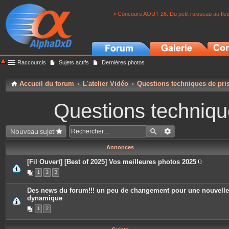
> Concours AOUT 26: Du petit ruisseau au fle
Raccourcis
Sujets actifs
Dernières photos
Accueil du forum
L'atelier Vidéo
Questions techniques de pri
Questions techniqu
Nouveau sujet
Annonces
[Fil Ouvert] [Best of 2025] Vos meilleures photos 2025
P
1
2
3
i
è
c
Des news du forum!!! un peu de changement pour une nouvelle
e
dynamique
s
j
1
2
o
i
n
t