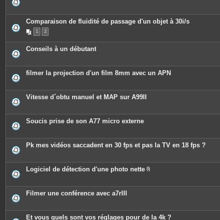
Comparaison de fluidité de passage d'un objet à 30i/s
1
2
Conseils à un débutant
filmer la projection d'un film 8mm avec un APN
Vitesse d´obtu manuel et MAP sur A99II
Soucis prise de son A77 micro externe
Pk mes vidéos saccadent en 30 fps et pas la TV en 18 fps ?
Logiciel de détection d'une photo nette
P
i
è
c
Filmer une conférence avec a7rIII
e
s
j
o
Et vous quels sont vos réglages pour de la 4k ?