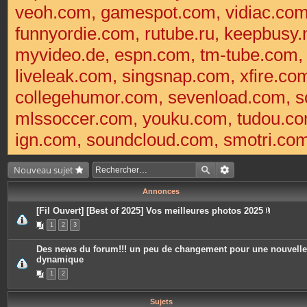
veoh.com, gamespot.com, vidiac.co
funnyordie.com, rutube.ru, keepbusy.
myvideo.de, espn.com, tm-tube.com
liveleak.com, singsnap.com, xfire.
collegehumor.com, sevenload.com, so
mlssoccer.com, youku.com, tudou.com
ign.com, soundcloud.com, smotri.com,
Nouveau sujet
Annonces
[Fil Ouvert] [Best of 2025] Vos meilleures photos 2025
P
1
2
3
i
è
c
Des news du forum!!! un peu de changement pour une nouvelle
e
dynamique
s
j
1
2
o
i
n
t
Sujets