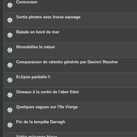
Cormorans
Sortie photos avec Iroise sauvage
Balade en bord de mer
Hirondelles le retour
Comparaison de ralentis générés par Davinci Resolve
Eclipse partielle
P
i
è
c
Oiseaux à la sortie de l'aber Ildut
e
s
j
o
Quelques vagues sur l'Ile Vierge
i
n
t
e
Fin de la tempête Darragh
s
Vidéo mésange bleue