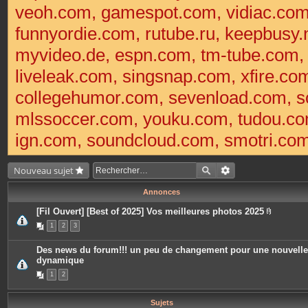
veoh.com, gamespot.com, vidiac.co
funnyordie.com, rutube.ru, keepbusy.
myvideo.de, espn.com, tm-tube.com
liveleak.com, singsnap.com, xfire.
collegehumor.com, sevenload.com, so
mlssoccer.com, youku.com, tudou.com
ign.com, soundcloud.com, smotri.com,
Nouveau sujet
Annonces
[Fil Ouvert] [Best of 2025] Vos meilleures photos 2025
P
1
2
3
i
è
c
Des news du forum!!! un peu de changement pour une nouvelle
e
dynamique
s
j
1
2
o
i
n
t
Sujets