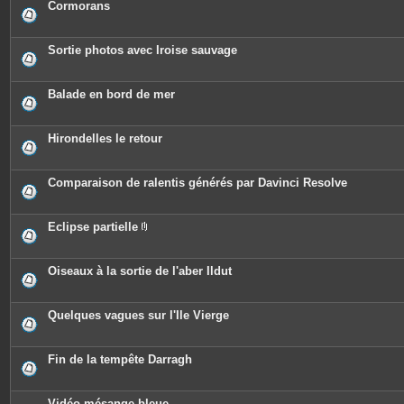
Cormorans
Sortie photos avec Iroise sauvage
Balade en bord de mer
Hirondelles le retour
Comparaison de ralentis générés par Davinci Resolve
Eclipse partielle
P
i
è
c
Oiseaux à la sortie de l'aber Ildut
e
s
j
o
Quelques vagues sur l'Ile Vierge
i
n
t
e
Fin de la tempête Darragh
s
Vidéo mésange bleue