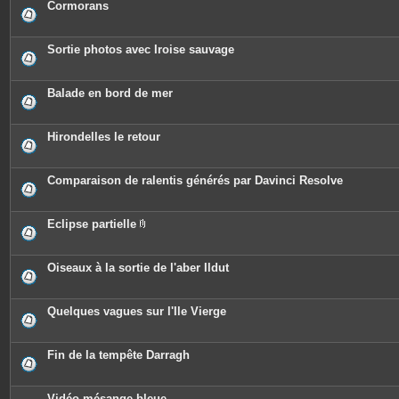
Cormorans
Sortie photos avec Iroise sauvage
Balade en bord de mer
Hirondelles le retour
Comparaison de ralentis générés par Davinci Resolve
Eclipse partielle
P
i
è
c
Oiseaux à la sortie de l'aber Ildut
e
s
j
o
Quelques vagues sur l'Ile Vierge
i
n
t
e
Fin de la tempête Darragh
s
Vidéo mésange bleue