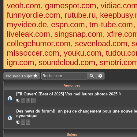
veoh.com, gamespot.com, vidiac.co
funnyordie.com, rutube.ru, keepbusy.
myvideo.de, espn.com, tm-tube.com
liveleak.com, singsnap.com, xfire.
collegehumor.com, sevenload.com, so
mlssoccer.com, youku.com, tudou.com
ign.com, soundcloud.com, smotri.com,
Nouveau sujet
Annonces
[Fil Ouvert] [Best of 2025] Vos meilleures photos 2025
P
1
2
3
i
è
c
Des news du forum!!! un peu de changement pour une nouvelle
e
dynamique
s
j
1
2
o
i
n
t
Sujets