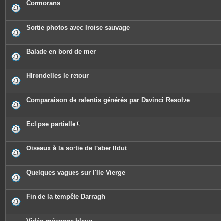
Cormorans
Sortie photos avec Iroise sauvage
Balade en bord de mer
Hirondelles le retour
Comparaison de ralentis générés par Davinci Resolve
Eclipse partielle
P
i
è
c
Oiseaux à la sortie de l'aber Ildut
e
s
j
o
Quelques vagues sur l'Ile Vierge
i
n
t
e
Fin de la tempête Darragh
s
Vidéo mésange bleue