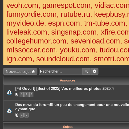
veoh.com, gamespot.com, vidiac.co
funnyordie.com, rutube.ru, keepbusy.
myvideo.de, espn.com, tm-tube.com
liveleak.com, singsnap.com, xfire.
collegehumor.com, sevenload.com, so
mlssoccer.com, youku.com, tudou.com
ign.com, soundcloud.com, smotri.com,
Nouveau sujet
Annonces
[Fil Ouvert] [Best of 2025] Vos meilleures photos 2025
P
1
2
3
i
è
c
Des news du forum!!! un peu de changement pour une nouvelle
e
dynamique
s
j
1
2
o
i
n
t
Sujets