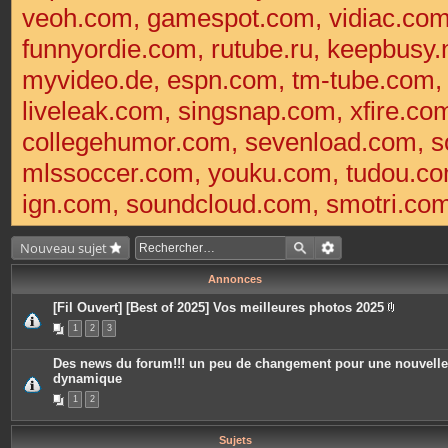
veoh.com, gamespot.com, vidiac.co
funnyordie.com, rutube.ru, keepbusy.
myvideo.de, espn.com, tm-tube.com
liveleak.com, singsnap.com, xfire.
collegehumor.com, sevenload.com, so
mlssoccer.com, youku.com, tudou.com
ign.com, soundcloud.com, smotri.com,
Nouveau sujet
Annonces
[Fil Ouvert] [Best of 2025] Vos meilleures photos 2025
P
1
2
3
i
è
c
Des news du forum!!! un peu de changement pour une nouvelle
e
dynamique
s
j
1
2
o
i
n
t
Sujets