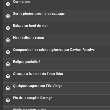
Cormorans
Sortie photos avec Iroise sauvage
Balade en bord de mer
Hirondelles le retour
Comparaison de ralentis générés par Davinci Resolve
Eclipse partielle
P
i
è
c
Oiseaux à la sortie de l'aber Ildut
e
s
j
o
Quelques vagues sur l'Ile Vierge
i
n
t
e
Fin de la tempête Darragh
s
Vidéo mésange bleue