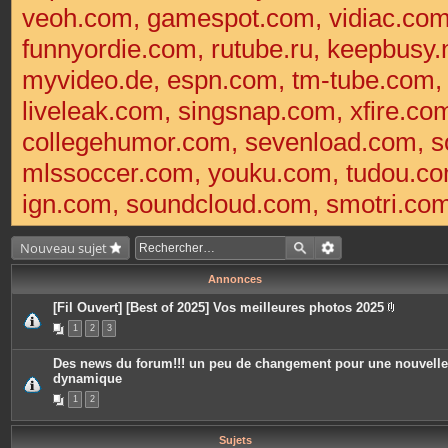
veoh.com, gamespot.com, vidiac.co
funnyordie.com, rutube.ru, keepbusy.
myvideo.de, espn.com, tm-tube.com
liveleak.com, singsnap.com, xfire.
collegehumor.com, sevenload.com, so
mlssoccer.com, youku.com, tudou.com
ign.com, soundcloud.com, smotri.com,
Nouveau sujet
Annonces
[Fil Ouvert] [Best of 2025] Vos meilleures photos 2025
P
1
2
3
i
è
c
Des news du forum!!! un peu de changement pour une nouvelle
e
dynamique
s
j
1
2
o
i
n
t
Sujets