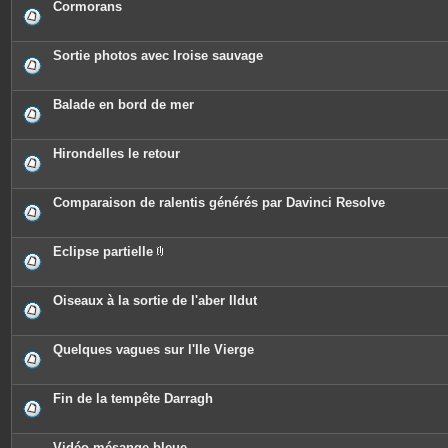
Cormorans
Sortie photos avec Iroise sauvage
Balade en bord de mer
Hirondelles le retour
Comparaison de ralentis générés par Davinci Resolve
Eclipse partielle
P
i
è
c
Oiseaux à la sortie de l'aber Ildut
e
s
j
o
Quelques vagues sur l'Ile Vierge
i
n
t
e
Fin de la tempête Darragh
s
Vidéo mésange bleue