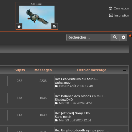
A la une
Connexion
Inscription
Sujets
Messages
Dernier message
Re: Les visiteurs du soir 2…
282
2236
alphatango
Dim 02 Août 2026 17:48
C
o
Re: Balance des blancs en mul…
n
148
1536
ShadowDxD
s
u
Mar 30 Juin 2026 04:51
C
l
o
t
Re: [officiel] Sony FX5
n
e
113
1039
Sans miroir
s
r
u
Mer 29 Juil 2026 12:51
l
C
l
e
o
t
d
Re: Un photobooth sympa pour …
n
e
e