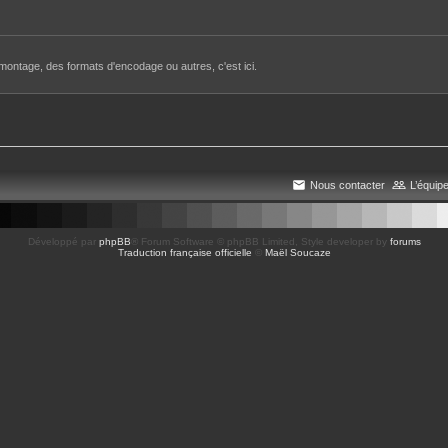
e montage, des formats d'encodage ou autres, c'est ici.
Nous contacter
L’équip
Développé par
phpBB
® Forum Software © phpBB Limited
, Style developer by
forums
Traduction française officielle
©
Maël Soucaze