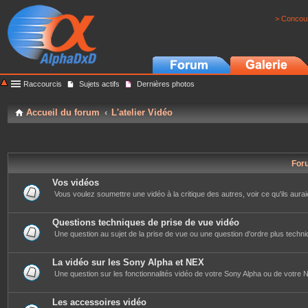
> Concour
Raccourcis
Sujets actifs
Dernières photos
Accueil du forum
L'atelier Vidéo
For
Vos vidéos
Vous voulez soumettre une vidéo à la critique des autres, voir ce qu'ils auraie
Questions techniques de prise de vue vidéo
Une question au sujet de la prise de vue ou une question d'ordre plus techniq
La vidéo sur les Sony Alpha et NEX
Une question sur les fonctionnalités vidéo de votre Sony Alpha ou de votre NE
Les accessoires vidéo