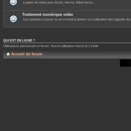
Loupes de visée pour écran, micros, follow focus...
Traitement numérique vidéo
Une question à poser ou un conseil à donner sur l'utilisation des logiciels d
QUI EST EN LIGNE ?
Utilisateurs parcourant ce forum : Aucun utilisateur inscrit et 1 invité
Accueil du forum