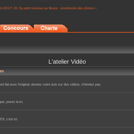
s AOUT 26: Du petit ruisseau au fleuve - soumission des photos <
L'atelier Vidéo
um
nt fait avec l'original, donnez votre avis sur des vidéos, n'hésitez pas.
ue, posez la ici.
X, c'est ici.