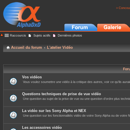
> Concour
Raccourcis
Sujets actifs
Dernières photos
Accueil du forum
L'atelier Vidéo
For
Vos vidéos
Vous voulez soumettre une vidéo à la critique des autres, voir ce qu'ils auraie
Questions techniques de prise de vue vidéo
Une question au sujet de la prise de vue ou une question d'ordre plus techniq
La vidéo sur les Sony Alpha et NEX
Une question sur les fonctionnalités vidéo de votre Sony Alpha ou de votre NE
Les accessoires vidéo