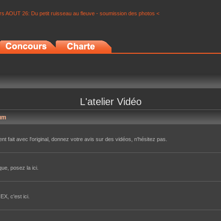
s AOUT 26: Du petit ruisseau au fleuve - soumission des photos <
L'atelier Vidéo
um
nt fait avec l'original, donnez votre avis sur des vidéos, n'hésitez pas.
ue, posez la ici.
X, c'est ici.