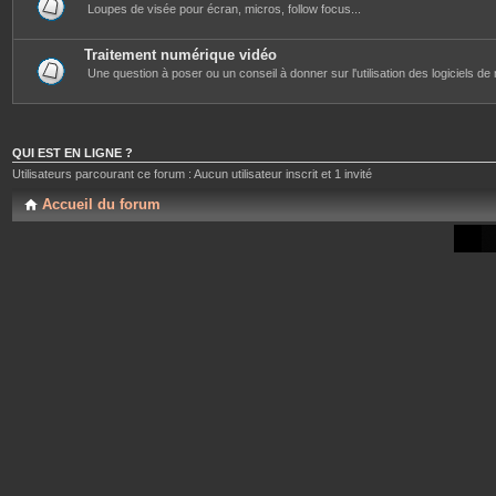
Loupes de visée pour écran, micros, follow focus...
Traitement numérique vidéo
Une question à poser ou un conseil à donner sur l'utilisation des logiciels d
QUI EST EN LIGNE ?
Utilisateurs parcourant ce forum : Aucun utilisateur inscrit et 1 invité
Accueil du forum