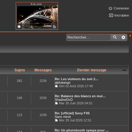
A la une
Connexion
Inscription
Sujets
Messages
Dernier message
Re: Les visiteurs du soir 2…
282
2236
alphatango
Dim 02 Août 2026 17:48
C
o
Re: Balance des blancs en mul…
n
148
1536
ShadowDxD
s
u
Mar 30 Juin 2026 04:51
C
l
o
t
Re: [officiel] Sony FX5
n
e
113
1039
Sans miroir
s
r
u
Mer 29 Juil 2026 12:51
l
C
l
e
o
t
d
Re: Un photobooth sympa pour …
n
e
e