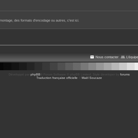
e montage, des formats d'encodage ou autres, c'est ici.
Nous contacter
L’équip
Développé par
phpBB
® Forum Software © phpBB Limited
, Style developer by
forums
Traduction française officielle
©
Maël Soucaze