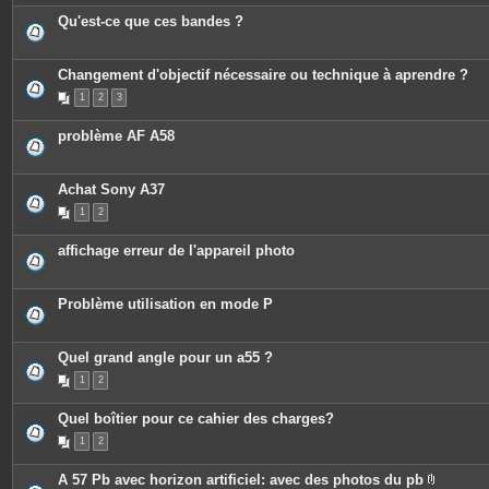
e
o
s
Qu'est-ce que ces bandes ?
i
n
t
e
Changement d'objectif nécessaire ou technique à aprendre ?
s
1
2
3
problème AF A58
Achat Sony A37
1
2
affichage erreur de l'appareil photo
Problème utilisation en mode P
Quel grand angle pour un a55 ?
1
2
Quel boîtier pour ce cahier des charges?
1
2
A 57 Pb avec horizon artificiel: avec des photos du pb