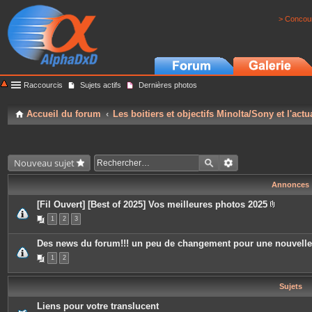
> Concour
Raccourcis
Sujets actifs
Dernières photos
Accueil du forum
Les boitiers et objectifs Minolta/Sony et l'actu
Nouveau sujet
Annonces
[Fil Ouvert] [Best of 2025] Vos meilleures photos 2025
P
1
2
3
i
è
c
Des news du forum!!! un peu de changement pour une nouvell
e
s
1
2
j
o
i
Sujets
n
t
e
Liens pour votre translucent