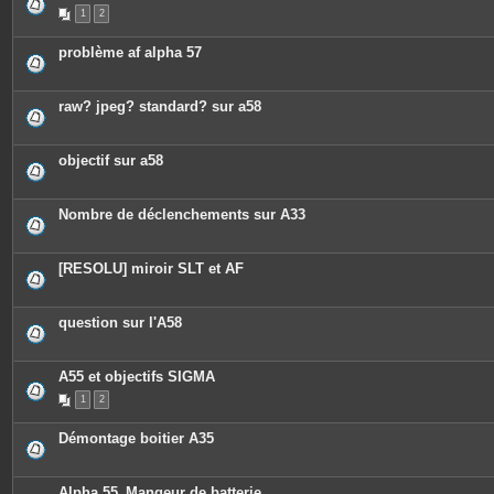
P
1
2
i
è
c
problème af alpha 57
e
s
j
o
raw? jpeg? standard? sur a58
i
n
t
e
objectif sur a58
s
Nombre de déclenchements sur A33
[RESOLU] miroir SLT et AF
question sur l'A58
A55 et objectifs SIGMA
1
2
Démontage boitier A35
Alpha 55_Mangeur de batterie