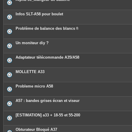
Infos SLT-A58 pour boulet
Problème de balance des blancs
P
i
è
c
Un moniteur diy ?
e
s
j
o
Adaptateur télécommande A35/A58
i
n
t
e
MOLLETTE A33
s
Probleme micro A58
A57 : bandes grises écran et viseur
[ESTIMATION] a33 + 18-55 et 55-200
Obturateur Bloqué A37