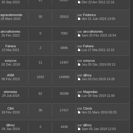
21
20957
e
t
25 Sep 2010
Dim 22 Avr 2012 12:16
d
C
e
e
o
r
r
n
l
yagrasdemonde
par
Federico
n
35
25910
s
e
28 Mars 2015
Ven 21 Juin 2024 13:55
i
u
d
C
e
l
e
o
r
t
r
n
m
aircraftstories
par
aircraftstories
e
n
0
7082
s
e
25 Fév 2023
Sam 25 Fév 2023 16:54
r
i
u
C
s
l
e
l
o
s
e
r
t
Fahara
par
n
Fahara
a
d
2
6896
m
e
13 Mai 2021
s
Lun 17 Mai 2021 13:15
g
e
e
r
C
u
e
r
s
l
o
l
n
s
e
sonyrus
par
n
sonyrus
t
11
12467
i
a
d
02 Déc 2019
s
Jeu 05 Déc 2019 00:13
e
e
g
C
e
u
r
r
e
o
r
l
l
m
ASM
par
n
djfoxy
n
t
1033
144890
e
e
08 Fév 2013
s
Jeu 03 Oct 2019 14:28
i
e
d
C
s
u
e
r
e
o
s
l
r
l
r
n
a
t
m
e
phenetas
par
Magnolias
n
62
30288
s
g
e
e
d
24 Juil 2019
Lun 09 Sep 2019 11:06
i
u
e
r
C
s
e
e
l
l
o
s
r
r
t
e
n
a
n
m
Clint
par
Cloclo
e
d
36
17417
s
g
i
e
18 Fév 2019
Ven 01 Mars 2019 00:25
r
e
u
e
e
C
s
l
r
l
r
o
s
e
n
t
m
n
a
d
djfoxy
par
djfoxy
i
e
e
2
4438
s
g
e
04 Jan 2019
Sam 05 Jan 2019 12:03
e
r
s
u
e
C
r