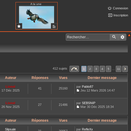
A la une
Connexion
Inscription
412 sujets
1
2
3
4
5
…
11
Auteur
Réponses
Vues
Dernier message
Lionel
par
Pablo87
41
25160
17 Déc 2025
Jeu 12 Mars 2026 14:47
C
o
n
Lionel
par
SEBSNIP
27
21486
s
26 Nov 2025
Mar 30 Déc 2025 18:34
u
C
l
o
t
n
e
Auteur
Réponses
Vues
Dernier message
s
r
u
l
l
Slipsale
par
RefleXx