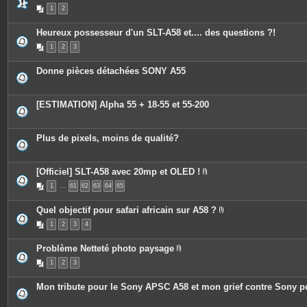
s
1
2
Heureux possesseur d'un SLT-A58 et.... des questions ?!
1
2
3
Donne pièces détachées SONY A55
[ESTIMATION] Alpha 55 + 18-55 et 55-200
Plus de pixels, moins de qualité?
[Officiel] SLT-A58 avec 20mp et OLED !
P
1
…
61
62
63
64
65
i
è
c
Quel objectif pour safari africain sur A58 ?
e
P
s
1
2
3
4
i
j
è
o
c
i
Problème Netteté photo paysage
e
n
P
s
t
1
2
3
i
j
e
è
o
s
c
i
Mon tribute pour le Sony APSC A58 et mon grief contre Sony 
e
n
s
t
j