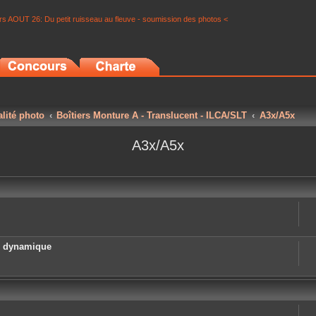
s AOUT 26: Du petit ruisseau au fleuve - soumission des photos <
alité photo
Boîtiers Monture A - Translucent - ILCA/SLT
A3x/A5x
A3x/A5x
e dynamique