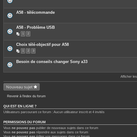
A58 - télécommande
A58 - Problème USB
1
2
Choix télé-objectif pour A58
1
2
3
Besoin de conseils changer Sony a33
Afficher le
Nouveau sujet
Revenir à l’index du forum
QUI EST EN LIGNE ?
Utilisateurs parcourant ce forum : Aucun utilisateur inscrit et 4 invités
PERMISSIONS DU FORUM
Vous
ne pouvez pas
publier de nouveaux sujets dans ce forum
Vous
ne pouvez pas
répondre aux sujets dans ce forum
Vous
ne pouvez pas
éditer vos messages dans ce forum