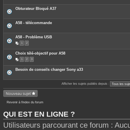
Obturateur Bloqué A37
A58 - télécommande
A58 - Problème USB
1
2
Choix télé-objectif pour A58
1
2
3
Besoin de conseils changer Sony a33
Afficher les sujets publiés depuis :
Nouveau sujet
Revenir à l’index du forum
QUI EST EN LIGNE ?
Utilisateurs parcourant ce forum : Aucun 