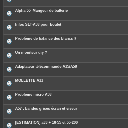
Alpha 55_Mangeur de batterie
Infos SLT-A58 pour boulet
Problème de balance des blancs
P
i
è
c
Un moniteur diy ?
e
s
j
o
Adaptateur télécommande A35/A58
i
n
t
e
MOLLETTE A33
s
Probleme micro A58
A57 : bandes grises écran et viseur
[ESTIMATION] a33 + 18-55 et 55-200