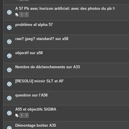
A 57 Pb avec horizon artificiel: avec des photos du pb
P
1
2
i
è
c
problème af alpha 57
e
s
j
o
raw? jpeg? standard? sur a58
i
n
t
e
objectif sur a58
s
Nombre de déclenchements sur A33
[RESOLU] miroir SLT et AF
question sur l'A58
A55 et objectifs SIGMA
1
2
Démontage boitier A35