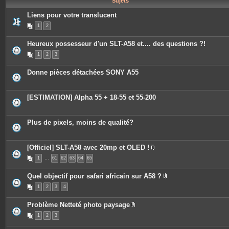
Sujets
e
s
Liens pour votre translucent
1
2
Heureux possesseur d'un SLT-A58 et.... des questions ?!
1
2
3
Donne pièces détachées SONY A55
[ESTIMATION] Alpha 55 + 18-55 et 55-200
Plus de pixels, moins de qualité?
[Officiel] SLT-A58 avec 20mp et OLED !
P
1
…
61
62
63
64
65
i
è
c
Quel objectif pour safari africain sur A58 ?
e
P
s
1
2
3
4
i
j
è
o
c
i
Problème Netteté photo paysage
e
n
P
s
t
1
2
3
i
j
e
è
o
s
c