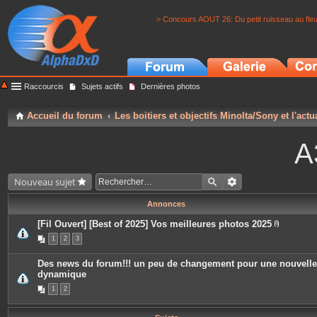
> Concours AOUT 26: Du petit ruisseau au fle
Raccourcis
Sujets actifs
Dernières photos
Accueil du forum
Les boitiers et objectifs Minolta/Sony et l'actu
A
Nouveau sujet
Annonces
[Fil Ouvert] [Best of 2025] Vos meilleures photos 2025
P
1
2
3
i
è
c
Des news du forum!!! un peu de changement pour une nouvelle
e
dynamique
s
j
1
2
o
i
n
t