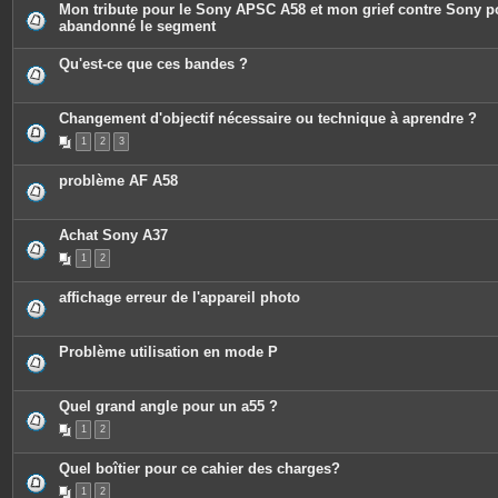
i
Mon tribute pour le Sony APSC A58 et mon grief contre Sony p
e
n
abandonné le segment
s
t
j
e
o
s
Qu'est-ce que ces bandes ?
i
n
t
e
Changement d'objectif nécessaire ou technique à aprendre ?
s
1
2
3
problème AF A58
Achat Sony A37
1
2
affichage erreur de l'appareil photo
Problème utilisation en mode P
Quel grand angle pour un a55 ?
1
2
Quel boîtier pour ce cahier des charges?
1
2