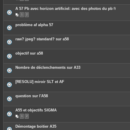
A 57 Pb avec horizon artificiel: avec des photos du pb
P
1
2
i
è
c
problème af alpha 57
e
s
j
o
raw? jpeg? standard? sur a58
i
n
t
e
objectif sur a58
s
Nombre de déclenchements sur A33
[RESOLU] miroir SLT et AF
question sur l'A58
A55 et objectifs SIGMA
1
2
Démontage boitier A35