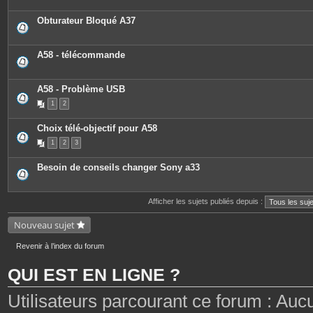
Obturateur Bloqué A37
A58 - télécommande
A58 - Problème USB
1
2
Choix télé-objectif pour A58
1
2
3
Besoin de conseils changer Sony a33
Afficher les sujets publiés depuis :
Nouveau sujet
Revenir à l’index du forum
QUI EST EN LIGNE ?
Utilisateurs parcourant ce forum : Aucun 