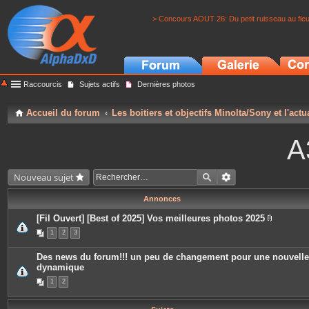
> Concours AOUT 26: Du petit ruisseau au fle
Raccourcis
Sujets actifs
Dernières photos
Accueil du forum
Les boitiers et objectifs Minolta/Sony et l'actu
A
Nouveau sujet
Annonces
[Fil Ouvert] [Best of 2025] Vos meilleures photos 2025
P
1
2
3
i
è
c
Des news du forum!!! un peu de changement pour une nouvelle
e
dynamique
s
j
1
2
o
i
n
t