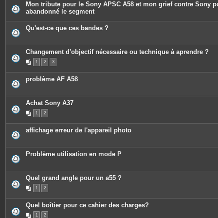
i
Mon tribute pour le Sony APSC A58 et mon grief contre Sony p
e
n
abandonné le segment
s
t
j
e
o
s
Qu'est-ce que ces bandes ?
i
n
t
e
Changement d'objectif nécessaire ou technique à aprendre ?
s
1
2
3
problème AF A58
Achat Sony A37
1
2
affichage erreur de l'appareil photo
Problème utilisation en mode P
Quel grand angle pour un a55 ?
1
2
Quel boîtier pour ce cahier des charges?
1
2