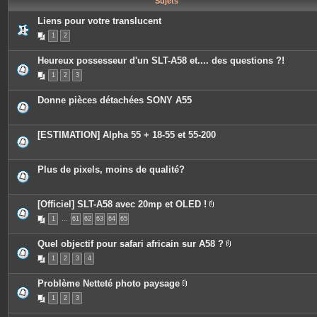
Sujets
e
s
Liens pour votre translucent
1
2
Heureux possesseur d'un SLT-A58 et.... des questions ?!
1
2
3
Donne pièces détachées SONY A55
[ESTIMATION] Alpha 55 + 18-55 et 55-200
Plus de pixels, moins de qualité?
[Officiel] SLT-A58 avec 20mp et OLED !
P
1
…
61
62
63
64
65
i
è
c
Quel objectif pour safari africain sur A58 ?
e
P
s
1
2
3
4
i
j
è
o
c
i
Problème Netteté photo paysage
e
n
P
s
t
1
2
3
i
j
e
è
o
s
c