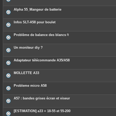
Alpha 55_Mangeur de batterie
Infos SLT-A58 pour boulet
Problème de balance des blancs
P
i
è
c
Un moniteur diy ?
e
s
j
o
Adaptateur télécommande A35/A58
i
n
t
e
MOLLETTE A33
s
Probleme micro A58
A57 : bandes grises écran et viseur
[ESTIMATION] a33 + 18-55 et 55-200