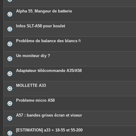
Alpha 55_Mangeur de batterie
Infos SLT-A58 pour boulet
Problème de balance des blancs
P
i
è
c
Un moniteur diy ?
e
s
j
o
Adaptateur télécommande A35/A58
i
n
t
e
MOLLETTE A33
s
Probleme micro A58
A57 : bandes grises écran et viseur
[ESTIMATION] a33 + 18-55 et 55-200