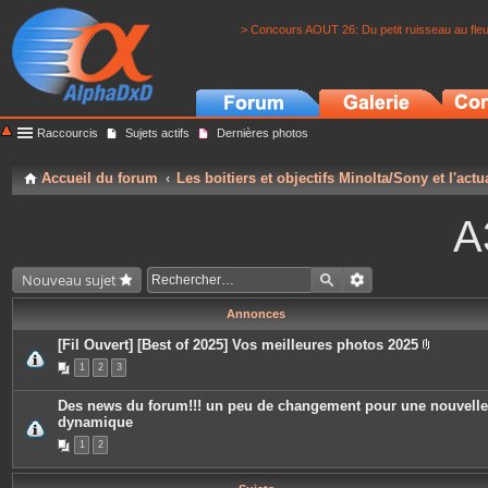
> Concours AOUT 26: Du petit ruisseau au fle
Raccourcis
Sujets actifs
Dernières photos
Accueil du forum
Les boitiers et objectifs Minolta/Sony et l'actu
A
Nouveau sujet
Annonces
[Fil Ouvert] [Best of 2025] Vos meilleures photos 2025
P
1
2
3
i
è
c
Des news du forum!!! un peu de changement pour une nouvelle
e
dynamique
s
j
1
2
o
i
n
t