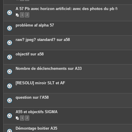
A 57 Pb avec horizon artificiel: avec des photos du pb
P
1
2
i
è
c
problème af alpha 57
e
s
j
o
raw? jpeg? standard? sur a58
i
n
t
e
objectif sur a58
s
Nombre de déclenchements sur A33
[RESOLU] miroir SLT et AF
question sur l'A58
A55 et objectifs SIGMA
1
2
Démontage boitier A35