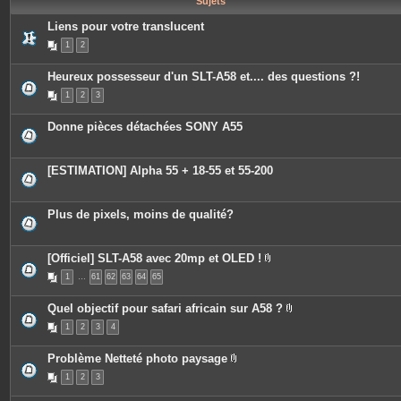
Sujets
e
s
Liens pour votre translucent
1
2
Heureux possesseur d'un SLT-A58 et.... des questions ?!
1
2
3
Donne pièces détachées SONY A55
[ESTIMATION] Alpha 55 + 18-55 et 55-200
Plus de pixels, moins de qualité?
[Officiel] SLT-A58 avec 20mp et OLED !
P
1
…
61
62
63
64
65
i
è
c
Quel objectif pour safari africain sur A58 ?
e
P
s
1
2
3
4
i
j
è
o
c
i
Problème Netteté photo paysage
e
n
P
s
t
1
2
3
i
j
e
è
o
s
c