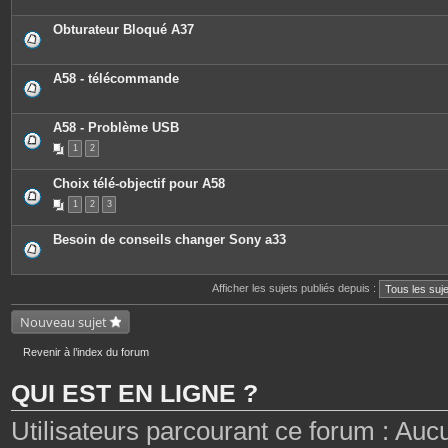
Obturateur Bloqué A37
A58 - télécommande
A58 - Problème USB
1
2
Choix télé-objectif pour A58
1
2
3
Besoin de conseils changer Sony a33
Afficher les sujets publiés depuis :
Nouveau sujet
Revenir à l’index du forum
QUI EST EN LIGNE ?
Utilisateurs parcourant ce forum : Aucun 