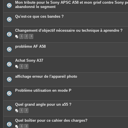
i
Mon tribute pour le Sony APSC A58 et mon grief contre Sony p
e
n
abandonné le segment
s
t
j
e
o
s
Qu'est-ce que ces bandes ?
i
n
t
e
Changement d'objectif nécessaire ou technique à aprendre ?
s
1
2
3
problème AF A58
Achat Sony A37
1
2
affichage erreur de l'appareil photo
Problème utilisation en mode P
Quel grand angle pour un a55 ?
1
2
Quel boîtier pour ce cahier des charges?
1
2