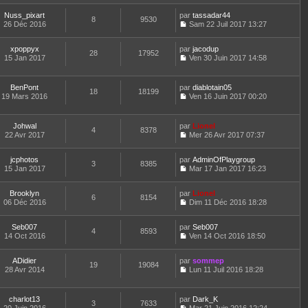
r
s
e
e
e
o
l
l
s
r
r
Nuss_pixart
par
n
tassadar44
t
8
9530
e
a
n
m
26 Déc 2016
s
Sam 22 Juil 2017 13:27
e
d
g
i
C
e
u
r
e
e
e
o
s
l
l
r
r
xpoppyx
par
n
jacodup
s
t
28
17952
e
n
m
15 Jan 2017
s
Ven 30 Juin 2017 14:58
a
e
d
i
C
e
u
g
r
e
e
o
s
l
e
l
r
r
n
s
t
e
BenPont
par
diablotain05
n
m
18
18199
s
a
e
d
19 Mars 2016
Ven 16 Juin 2017 00:20
i
e
u
g
r
C
e
e
s
l
e
l
o
r
r
s
t
e
n
n
m
Johwal
par
Lionel
a
e
d
4
8378
s
i
e
22 Avr 2017
Mer 26 Avr 2017 07:37
g
r
e
u
e
C
s
e
l
r
l
r
o
s
e
n
t
m
jcphotos
par
n
AdminOfPlaygroup
a
d
3
8385
i
e
e
15 Jan 2017
s
Mar 17 Jan 2017 16:23
g
e
e
r
C
s
u
e
r
r
l
o
s
l
n
m
e
Brooklyn
par
n
Lionel
a
t
6
8154
i
e
d
06 Déc 2016
s
Dim 11 Déc 2016 18:28
g
e
e
C
s
e
u
e
r
r
o
s
r
l
l
m
Seb007
par
n
Seb007
a
n
t
4
8593
e
e
14 Oct 2016
s
Ven 14 Oct 2016 18:50
g
i
e
d
C
s
u
e
e
r
e
o
s
l
r
l
r
ADidier
par
n
sommep
a
t
m
19
19084
e
n
28 Avr 2014
s
Lun 11 Juil 2016 18:28
g
e
e
d
i
C
u
e
r
s
e
e
o
l
l
s
r
r
n
t
e
charlot13
par
Dark_K
a
n
m
3
7633
s
e
d