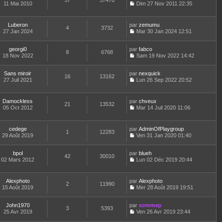
37
37470
e
t
11 Mai 2010
Dim 27 Nov 2011 22:35
d
C
e
e
o
r
r
n
l
Luberon
par
zemumu
n
4
3732
s
e
27 Jan 2024
Mar 30 Jan 2024 12:51
i
u
d
C
e
l
e
o
r
t
r
georgi0
par
n
fabco
8
6768
m
e
n
18 Nov 2022
s
Sam 19 Nov 2022 14:42
e
r
i
C
u
s
l
e
o
l
s
e
Sans miroir
par
r
n
nexquick
t
16
13162
a
d
27 Juil 2021
m
s
Lun 26 Sep 2022 20:52
e
g
C
e
e
u
r
e
o
r
s
l
l
n
n
s
t
e
Damockless
par
chveux
21
13532
s
i
a
e
d
05 Oct 2012
Mar 14 Juil 2020 11:06
u
e
g
r
C
e
l
r
e
l
o
r
t
m
e
n
n
cedege
par
AdminOfPlaygroup
e
e
d
1
12283
s
i
29 Août 2019
Ven 31 Jan 2020 01:40
r
s
e
u
e
C
l
s
r
l
r
o
e
a
n
t
m
bpol
par
n
blueh
d
42
30010
g
i
e
e
02 Mars 2012
s
Lun 02 Déc 2019 20:44
e
e
e
r
C
s
u
r
r
l
o
s
l
n
m
e
n
a
t
Alexphoto
par
Alexphoto
i
e
d
2
11990
s
g
e
15 Août 2019
Mer 28 Août 2019 19:51
e
s
e
u
e
r
C
r
s
r
l
l
o
m
a
n
t
e
John1970
par
n
sommep
e
3
5393
g
i
e
d
25 Avr 2019
s
Ven 26 Avr 2019 23:44
s
e
e
r
C
e
u
s