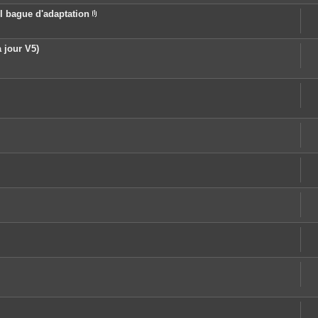
l bague d'adaptation
P
i
è
c
 jour V5)
e
s
j
o
i
n
t
e
s