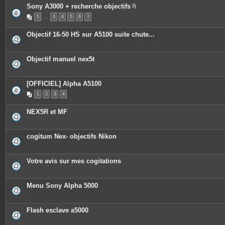
Sony A3000 + recherche objectifs
P
1
…
3
4
5
6
7
i
è
c
Objectif 16-50 HS sur A5100 suite chute...
e
s
j
o
Objectif manuel nex5t
i
n
t
e
[OFFICIEL] Alpha A5100
s
1
2
3
4
NEX5R et MF
cogitum Nex- objectifs Nikon
Votre avis sur mes cogitations
Menu Sony Alpha 5000
Flash esclave a5000