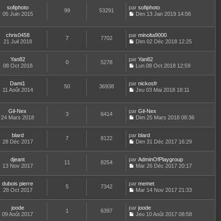
r
l
o
r
l
a
m
e
sofiphoto
par
n
sofiphoto
n
t
99
53291
g
e
d
05 Juin 2015
s
Dim 13 Jan 2019 14:56
i
e
e
C
s
e
u
e
r
o
s
r
l
r
l
n
a
n
t
m
e
chris0458
par
minolta9000
7
7702
s
g
i
e
e
d
21 Juil 2018
Dim 02 Déc 2018 12:25
u
e
e
r
C
s
e
l
r
l
o
s
r
t
m
e
Yan82
par
n
Yan82
a
n
0
5278
e
e
d
08 Oct 2018
s
Lun 08 Oct 2018 12:59
g
i
r
C
s
e
u
e
e
l
o
s
r
l
r
e
Dami1
par
n
nickosfr
a
n
t
m
50
36938
d
11 Août 2014
s
Jeu 03 Mai 2018 18:11
g
i
e
e
C
e
u
e
e
r
s
o
r
l
r
l
s
n
n
t
m
e
Gil-Nex
par
Gil-Nex
a
3
6414
s
i
e
e
d
24 Mars 2018
Dim 25 Mars 2018 08:36
g
u
e
r
C
s
e
e
l
r
l
o
s
r
t
m
e
blard
par
n
blard
a
n
7
8122
e
e
d
28 Déc 2017
s
Dim 31 Déc 2017 16:29
g
i
r
C
s
e
u
e
e
l
o
s
r
l
r
e
djeant
par
n
AdminOfPlaygroup
a
n
t
m
11
8254
d
13 Nov 2017
s
Mar 26 Déc 2017 20:17
g
i
e
e
C
e
u
e
e
r
s
o
r
l
r
l
s
dubois pierre
par
n
memet
n
t
m
5
7342
e
a
28 Oct 2017
s
Mar 14 Nov 2017 21:33
i
e
e
d
g
C
u
e
r
s
e
e
o
l
r
l
s
r
joode
par
n
joode
t
m
1
6397
e
a
n
09 Août 2017
s
Jeu 10 Août 2017 08:58
e
e
d
g
i
C
u