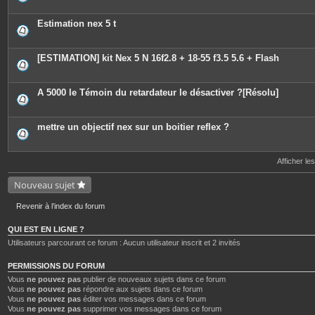
i
è
c
Estimation nex 5 t
e
s
j
o
[ESTIMATION] kit Nex 5 N 16f2.8 + 18-55 f3.5 5.6 + Flash
i
n
t
e
A 5000 le Témoin du retardateur le désactiver ?[Résolu]
s
mettre un objectif nex sur un boitier reflex ?
Afficher le
Nouveau sujet
Revenir à l’index du forum
QUI EST EN LIGNE ?
Utilisateurs parcourant ce forum : Aucun utilisateur inscrit et 2 invités
PERMISSIONS DU FORUM
Vous
ne pouvez pas
publier de nouveaux sujets dans ce forum
Vous
ne pouvez pas
répondre aux sujets dans ce forum
Vous
ne pouvez pas
éditer vos messages dans ce forum
Vous
ne pouvez pas
supprimer vos messages dans ce forum