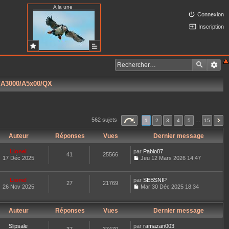
A la une
Connexion
Inscription
5/A3000/A5x00/QX
562 sujets
1
2
3
4
5
…
15
Auteur
Réponses
Vues
Dernier message
Lionel
par
Pablo87
41
25566
17 Déc 2025
Jeu 12 Mars 2026 14:47
C
o
n
Lionel
par
SEBSNIP
27
21769
s
26 Nov 2025
Mar 30 Déc 2025 18:34
u
C
l
o
t
n
e
Auteur
Réponses
Vues
Dernier message
s
r
u
l
l
Slipsale
par
ramazan003