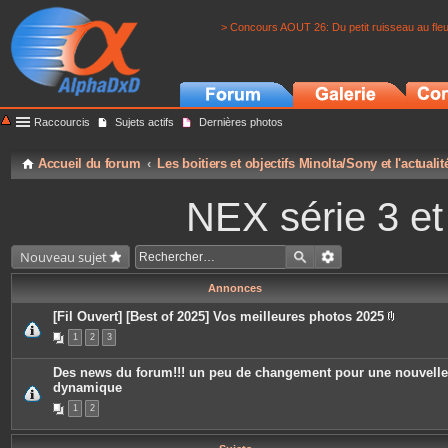
> Concours AOUT 26: Du petit ruisseau au fle
Raccourcis
Sujets actifs
Dernières photos
Accueil du forum
Les boitiers et objectifs Minolta/Sony et l'actuali
NEX série 3 e
Nouveau sujet
Annonces
[Fil Ouvert] [Best of 2025] Vos meilleures photos 2025
P
1
2
3
i
è
c
Des news du forum!!! un peu de changement pour une nouvelle
e
dynamique
s
j
1
2
o
i
n
t