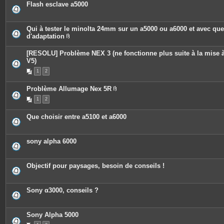
Flash esclave a5000
Qui à tester le minolta 24mm sur un a5000 ou a6000 et avec qu
d'adaptation
P
i
[RESOLU] Problème NEX 3 (ne fonctionne plus suite à la mise à
è
c
V5)
e
1
2
s
j
o
Problème Allumage Nex 5R
i
P
n
1
2
i
t
è
e
c
s
Que choisir entre a5100 et a6000
e
s
j
o
sony alpha 6000
i
n
t
e
Objectif pour paysages, besoin de conseils !
s
Sony α3000, conseils ?
Sony Alpha 5000