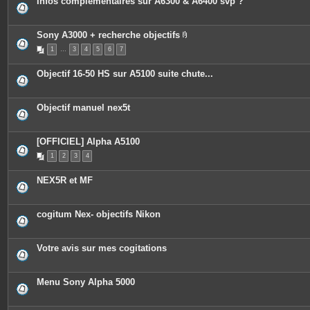
Infos complémentaires sur A6300 & A6400 svp ?
Sony A3000 + recherche objectifs
P
1
…
3
4
5
6
7
i
è
c
Objectif 16-50 HS sur A5100 suite chute...
e
s
j
o
Objectif manuel nex5t
i
n
t
e
[OFFICIEL] Alpha A5100
s
1
2
3
4
NEX5R et MF
cogitum Nex- objectifs Nikon
Votre avis sur mes cogitations
Menu Sony Alpha 5000