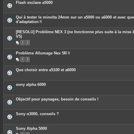
Flash esclave a5000
Qui à tester le minolta 24mm sur un a5000 ou a6000 et avec qu
d'adaptation
P
i
[RESOLU] Problème NEX 3 (ne fonctionne plus suite à la mise à
è
c
V5)
e
1
2
s
j
o
Problème Allumage Nex 5R
i
P
n
1
2
i
t
è
e
c
s
Que choisir entre a5100 et a6000
e
s
j
o
sony alpha 6000
i
n
t
e
Objectif pour paysages, besoin de conseils !
s
Sony α3000, conseils ?
Sony Alpha 5000