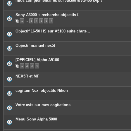
Infos complémentaires sur A6300 & A6400 svp ?
Sony A3000 + recherche objectifs
P
1
…
3
4
5
6
7
i
è
c
Objectif 16-50 HS sur A5100 suite chute...
e
s
j
o
Objectif manuel nex5t
i
n
t
e
[OFFICIEL] Alpha A5100
s
1
2
3
4
NEX5R et MF
cogitum Nex- objectifs Nikon
Votre avis sur mes cogitations
Menu Sony Alpha 5000