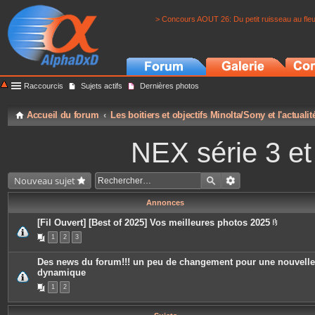
> Concours AOUT 26: Du petit ruisseau au fle
Raccourcis
Sujets actifs
Dernières photos
Accueil du forum
Les boitiers et objectifs Minolta/Sony et l'actuali
NEX série 3 e
Nouveau sujet
Annonces
[Fil Ouvert] [Best of 2025] Vos meilleures photos 2025
P
1
2
3
i
è
c
Des news du forum!!! un peu de changement pour une nouvelle
e
dynamique
s
j
1
2
o
i
n
t