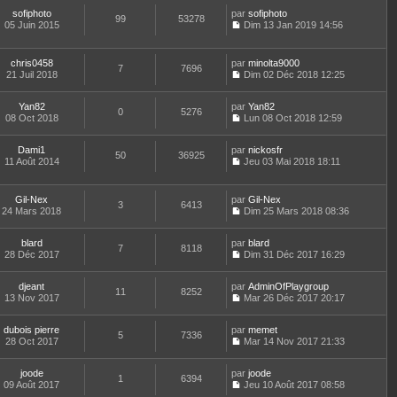
r
l
o
r
l
a
m
e
sofiphoto
par
n
sofiphoto
n
t
99
53278
g
e
d
05 Juin 2015
s
Dim 13 Jan 2019 14:56
i
e
e
C
s
e
u
e
r
o
s
r
l
r
l
n
a
n
t
m
e
chris0458
par
minolta9000
7
7696
s
g
i
e
e
d
21 Juil 2018
Dim 02 Déc 2018 12:25
u
e
e
r
C
s
e
l
r
l
o
s
r
t
m
e
Yan82
par
n
Yan82
a
n
0
5276
e
e
d
08 Oct 2018
s
Lun 08 Oct 2018 12:59
g
i
r
C
s
e
u
e
e
l
o
s
r
l
r
e
Dami1
par
n
nickosfr
a
n
t
m
50
36925
d
11 Août 2014
s
Jeu 03 Mai 2018 18:11
g
i
e
e
C
e
u
e
e
r
s
o
r
l
r
l
s
n
n
t
m
e
Gil-Nex
par
Gil-Nex
a
3
6413
s
i
e
e
d
24 Mars 2018
Dim 25 Mars 2018 08:36
g
u
e
r
C
s
e
e
l
r
l
o
s
r
t
m
e
blard
par
n
blard
a
n
7
8118
e
e
d
28 Déc 2017
s
Dim 31 Déc 2017 16:29
g
i
r
C
s
e
u
e
e
l
o
s
r
l
r
e
djeant
par
n
AdminOfPlaygroup
a
n
t
m
11
8252
d
13 Nov 2017
s
Mar 26 Déc 2017 20:17
g
i
e
e
C
e
u
e
e
r
s
o
r
l
r
l
s
dubois pierre
par
n
memet
n
t
m
5
7336
e
a
28 Oct 2017
s
Mar 14 Nov 2017 21:33
i
e
e
d
g
C
u
e
r
s
e
e
o
l
r
l
s
r
joode
par
n
joode
t
m
1
6394
e
a
n
09 Août 2017
s
Jeu 10 Août 2017 08:58
e
e
d
g
i
C
u