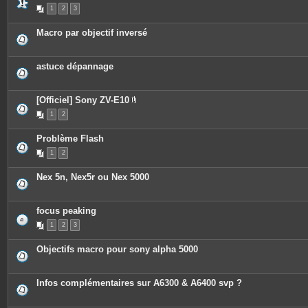
s
1
2
3
Macro par objectif inversé
astuce dépannage
[Officiel] Sony ZV-E10
P
1
2
i
è
c
Problème Flash
e
s
1
2
j
o
i
Nex 5n, Nex5r ou Nex 5000
n
t
e
s
focus peaking
1
2
3
Objectifs macro pour sony alpha 5000
Infos complémentaires sur A6300 & A6400 svp ?