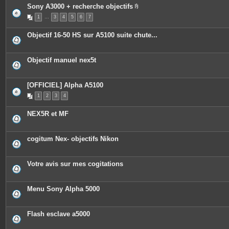
Sony A3000 + recherche objectifs
P
1
…
3
4
5
6
7
i
è
c
Objectif 16-50 HS sur A5100 suite chute...
e
s
j
o
Objectif manuel nex5t
i
n
t
e
[OFFICIEL] Alpha A5100
s
1
2
3
4
NEX5R et MF
cogitum Nex- objectifs Nikon
Votre avis sur mes cogitations
Menu Sony Alpha 5000
Flash esclave a5000