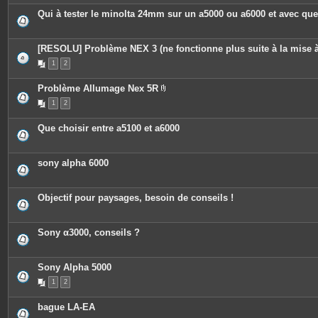
Qui à tester le minolta 24mm sur un a5000 ou a6000 et avec que
[RESOLU] Problème NEX 3 (ne fonctionne plus suite à la mise à
1
2
Problème Allumage Nex 5R
P
1
2
i
è
c
Que choisir entre a5100 et a6000
e
s
j
o
sony alpha 6000
i
n
t
e
Objectif pour paysages, besoin de conseils !
s
Sony α3000, conseils ?
Sony Alpha 5000
1
2
bague LA-EA