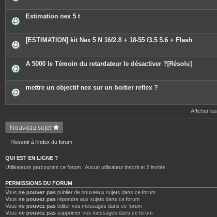
i
è
c
Estimation nex 5 t
e
s
j
o
[ESTIMATION] kit Nex 5 N 16f2.8 + 18-55 f3.5 5.6 + Flash
i
n
t
e
A 5000 le Témoin du retardateur le désactiver ?[Résolu]
s
mettre un objectif nex sur un boitier reflex ?
Afficher le
Nouveau sujet
Revenir à l’index du forum
QUI EST EN LIGNE ?
Utilisateurs parcourant ce forum : Aucun utilisateur inscrit et 2 invités
PERMISSIONS DU FORUM
Vous
ne pouvez pas
publier de nouveaux sujets dans ce forum
Vous
ne pouvez pas
répondre aux sujets dans ce forum
Vous
ne pouvez pas
éditer vos messages dans ce forum
Vous
ne pouvez pas
supprimer vos messages dans ce forum