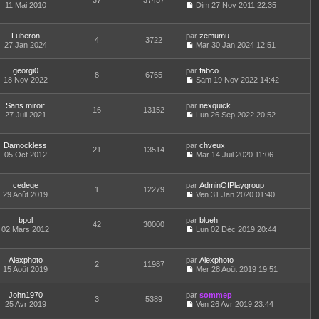
37
37457
e
t
11 Mai 2010
Dim 27 Nov 2011 22:35
d
C
e
e
o
r
r
n
l
Luberon
par
zemumu
n
4
3722
s
e
27 Jan 2024
Mar 30 Jan 2024 12:51
i
u
d
C
e
l
e
o
r
t
r
georgi0
par
n
fabco
8
6765
m
e
n
18 Nov 2022
s
Sam 19 Nov 2022 14:42
e
r
i
C
u
s
l
e
o
l
s
e
Sans miroir
par
r
n
nexquick
t
16
13152
a
d
27 Juil 2021
m
s
Lun 26 Sep 2022 20:52
e
g
C
e
e
u
r
e
o
r
s
l
l
n
n
s
t
e
Damockless
par
chveux
21
13514
s
i
a
e
d
05 Oct 2012
Mar 14 Juil 2020 11:06
u
e
g
r
C
e
l
r
e
l
o
r
t
m
e
n
n
cedege
par
AdminOfPlaygroup
e
e
d
1
12279
s
i
29 Août 2019
Ven 31 Jan 2020 01:40
r
s
e
u
e
C
l
s
r
l
r
o
e
a
n
t
m
bpol
par
n
blueh
d
42
30000
g
i
e
e
02 Mars 2012
s
Lun 02 Déc 2019 20:44
e
e
e
r
C
s
u
r
r
l
o
s
l
n
m
e
n
a
t
Alexphoto
par
Alexphoto
i
e
d
2
11987
s
g
e
15 Août 2019
Mer 28 Août 2019 19:51
e
s
e
u
e
r
C
r
s
r
l
l
o
m
a
n
t
e
John1970
par
n
sommep
e
3
5389
g
i
e
d
25 Avr 2019
s
Ven 26 Avr 2019 23:44
s
e
e
r
C
e
u
s