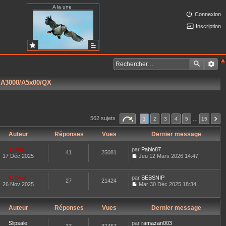
A la une
Connexion
Inscription
5/A3000/A5x00/QX
562 sujets
1
2
3
4
5
…
15
Auteur
Réponses
Vues
Dernier message
Lionel
par
Pablo87
41
25081
17 Déc 2025
Jeu 12 Mars 2026 14:47
C
o
n
Lionel
par
SEBSNIP
27
21424
s
26 Nov 2025
Mar 30 Déc 2025 18:34
u
C
l
o
t
n
e
Auteur
Réponses
Vues
Dernier message
s
r
u
l
l
Slipsale
par
ramazan003