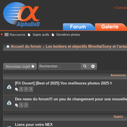
> Concour
Raccourcis
Sujets actifs
Dernières photos
Accueil du forum
Les boitiers et objectifs Minolta/Sony et l'actu
Nouveau sujet
Annonces
[Fil Ouvert] [Best of 2025] Vos meilleures photos 2025
P
1
2
3
i
è
c
Des news du forum!!! un peu de changement pour une nouvell
e
s
1
2
j
o
i
Sujets
n
t
e
Liens pour votre NEX