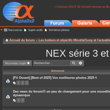
> Concours AOUT 26: Du petit ruisseau au fle
Raccourcis
Sujets actifs
Dernières photos
Accueil du forum
Les boitiers et objectifs Minolta/Sony et l'actuali
NEX série 3 e
Nouveau sujet
Annonces
[Fil Ouvert] [Best of 2025] Vos meilleures photos 2025
P
1
2
3
i
è
c
Des news du forum!!! un peu de changement pour une nouvelle
e
dynamique
s
j
1
2
o
i
n
t