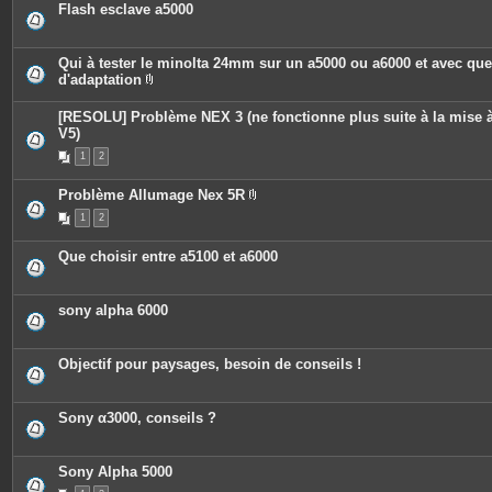
Flash esclave a5000
Qui à tester le minolta 24mm sur un a5000 ou a6000 et avec qu
d'adaptation
P
i
[RESOLU] Problème NEX 3 (ne fonctionne plus suite à la mise à
è
c
V5)
e
1
2
s
j
o
Problème Allumage Nex 5R
i
P
n
1
2
i
t
è
e
c
s
Que choisir entre a5100 et a6000
e
s
j
o
sony alpha 6000
i
n
t
e
Objectif pour paysages, besoin de conseils !
s
Sony α3000, conseils ?
Sony Alpha 5000