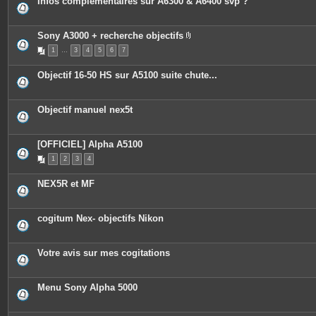
Infos complémentaires sur A6300 & A6400 svp ?
Sony A3000 + recherche objectifs
P
1
…
3
4
5
6
7
i
è
c
Objectif 16-50 HS sur A5100 suite chute...
e
s
j
o
Objectif manuel nex5t
i
n
t
e
[OFFICIEL] Alpha A5100
s
1
2
3
4
NEX5R et MF
cogitum Nex- objectifs Nikon
Votre avis sur mes cogitations
Menu Sony Alpha 5000