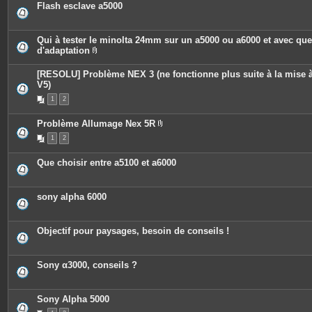
Flash esclave a5000
Qui à tester le minolta 24mm sur un a5000 ou a6000 et avec qu
d'adaptation
P
i
[RESOLU] Problème NEX 3 (ne fonctionne plus suite à la mise à
è
c
V5)
e
1
2
s
j
o
Problème Allumage Nex 5R
i
P
n
1
2
i
t
è
e
c
s
Que choisir entre a5100 et a6000
e
s
j
o
sony alpha 6000
i
n
t
e
Objectif pour paysages, besoin de conseils !
s
Sony α3000, conseils ?
Sony Alpha 5000