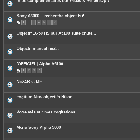
Infos complémentaires sur A6300 & A6400 svp ?
Sony A3000 + recherche objectifs
P
1
…
3
4
5
6
7
i
è
c
Objectif 16-50 HS sur A5100 suite chute...
e
s
j
o
Objectif manuel nex5t
i
n
t
e
[OFFICIEL] Alpha A5100
s
1
2
3
4
NEX5R et MF
cogitum Nex- objectifs Nikon
Votre avis sur mes cogitations
Menu Sony Alpha 5000