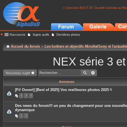
> Concours AOUT 26: Du petit ruisseau au fle
Raccourcis
Sujets actifs
Dernières photos
Accueil du forum
Les boitiers et objectifs Minolta/Sony et l'actuali
NEX série 3 e
Nouveau sujet
Annonces
[Fil Ouvert] [Best of 2025] Vos meilleures photos 2025
P
1
2
3
i
è
c
Des news du forum!!! un peu de changement pour une nouvelle
e
dynamique
s
j
1
2
o
i
n
t