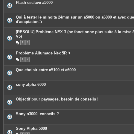
Flash esclave a5000
Qui à tester le minolta 24mm sur un a5000 ou a6000 et avec qu
d'adaptation
P
i
[RESOLU] Problème NEX 3 (ne fonctionne plus suite à la mise à
è
c
V5)
e
1
2
s
j
o
Problème Allumage Nex 5R
i
P
n
1
2
i
t
è
e
c
s
Que choisir entre a5100 et a6000
e
s
j
o
sony alpha 6000
i
n
t
e
Objectif pour paysages, besoin de conseils !
s
Sony α3000, conseils ?
Sony Alpha 5000