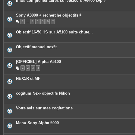
Infos complémentaires sur A6300 & A6400 svp ?
Sony A3000 + recherche objectifs
P
1
…
3
4
5
6
7
i
è
c
Objectif 16-50 HS sur A5100 suite chute...
e
s
j
o
Objectif manuel nex5t
i
n
t
e
[OFFICIEL] Alpha A5100
s
1
2
3
4
NEX5R et MF
cogitum Nex- objectifs Nikon
Votre avis sur mes cogitations
Menu Sony Alpha 5000