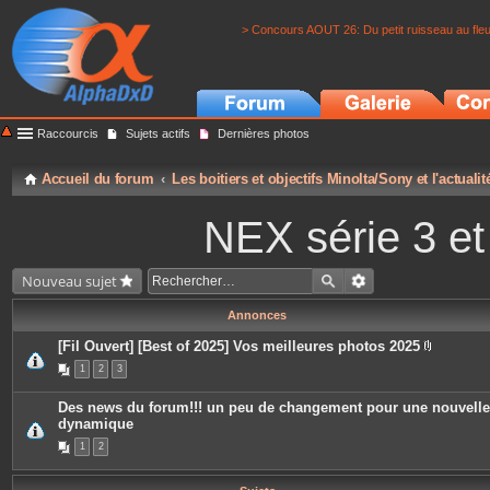
> Concours AOUT 26: Du petit ruisseau au fle
Raccourcis
Sujets actifs
Dernières photos
Accueil du forum
Les boitiers et objectifs Minolta/Sony et l'actuali
NEX série 3 e
Nouveau sujet
Annonces
[Fil Ouvert] [Best of 2025] Vos meilleures photos 2025
P
1
2
3
i
è
c
Des news du forum!!! un peu de changement pour une nouvelle
e
dynamique
s
j
1
2
o
i
n
t