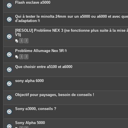
Flash esclave a5000
Qui à tester le minolta 24mm sur un a5000 ou a6000 et avec qu
d'adaptation
P
i
[RESOLU] Problème NEX 3 (ne fonctionne plus suite à la mise à
è
c
V5)
e
1
2
s
j
o
Problème Allumage Nex 5R
i
P
n
1
2
i
t
è
e
c
s
Que choisir entre a5100 et a6000
e
s
j
o
sony alpha 6000
i
n
t
e
Objectif pour paysages, besoin de conseils !
s
Sony α3000, conseils ?
Sony Alpha 5000