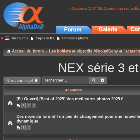
> Concours AOUT 26: Du petit ruisseau au fle
Raccourcis
Sujets actifs
Dernières photos
Accueil du forum
Les boitiers et objectifs Minolta/Sony et l'actuali
NEX série 3 e
Nouveau sujet
Annonces
[Fil Ouvert] [Best of 2025] Vos meilleures photos 2025
P
1
2
3
i
è
c
Des news du forum!!! un peu de changement pour une nouvelle
e
dynamique
s
j
1
2
o
i
n
t