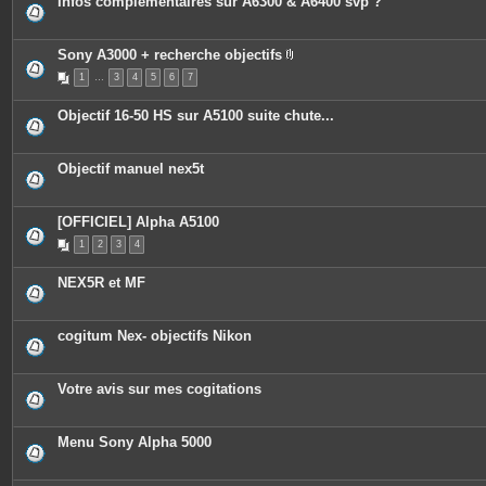
Infos complémentaires sur A6300 & A6400 svp ?
Sony A3000 + recherche objectifs
P
1
…
3
4
5
6
7
i
è
c
Objectif 16-50 HS sur A5100 suite chute...
e
s
j
o
Objectif manuel nex5t
i
n
t
e
[OFFICIEL] Alpha A5100
s
1
2
3
4
NEX5R et MF
cogitum Nex- objectifs Nikon
Votre avis sur mes cogitations
Menu Sony Alpha 5000