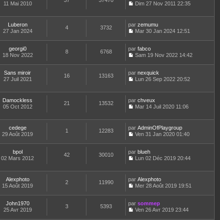
37
37470
e
t
11 Mai 2010
Dim 27 Nov 2011 22:35
d
C
e
e
o
r
r
n
l
Luberon
par
zemumu
n
4
3732
s
e
27 Jan 2024
Mar 30 Jan 2024 12:51
i
u
d
C
e
l
e
o
r
t
r
georgi0
par
n
fabco
8
6768
m
e
n
18 Nov 2022
s
Sam 19 Nov 2022 14:42
e
r
i
C
u
s
l
e
o
l
s
e
Sans miroir
par
r
n
nexquick
t
16
13163
a
d
27 Juil 2021
m
s
Lun 26 Sep 2022 20:52
e
g
C
e
e
u
r
e
o
r
s
l
l
n
n
s
t
e
Damockless
par
chveux
21
13532
s
i
a
e
d
05 Oct 2012
Mar 14 Juil 2020 11:06
u
e
g
r
C
e
l
r
e
l
o
r
t
m
e
n
n
cedege
par
AdminOfPlaygroup
e
e
d
1
12283
s
i
29 Août 2019
Ven 31 Jan 2020 01:40
r
s
e
u
e
C
l
s
r
l
r
o
e
a
n
t
m
bpol
par
n
blueh
d
42
30010
g
i
e
e
02 Mars 2012
s
Lun 02 Déc 2019 20:44
e
e
e
r
C
s
u
r
r
l
o
s
l
n
m
e
n
a
t
Alexphoto
par
Alexphoto
i
e
d
2
11990
s
g
e
15 Août 2019
Mer 28 Août 2019 19:51
e
s
e
u
e
r
C
r
s
r
l
l
o
m
a
n
t
e
John1970
par
n
sommep
e
3
5393
g
i
e
d
25 Avr 2019
s
Ven 26 Avr 2019 23:44
s
e
e
r
C
e
u
s