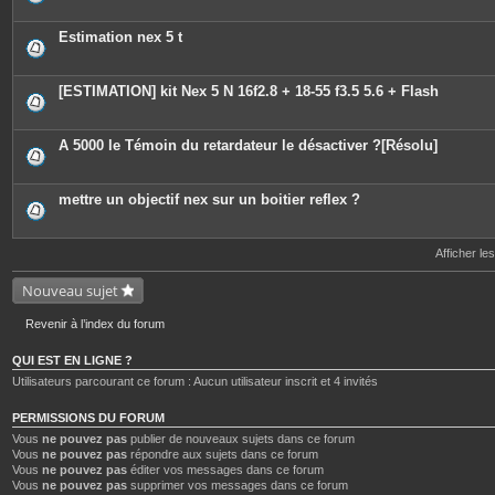
i
è
c
Estimation nex 5 t
e
s
j
o
[ESTIMATION] kit Nex 5 N 16f2.8 + 18-55 f3.5 5.6 + Flash
i
n
t
e
A 5000 le Témoin du retardateur le désactiver ?[Résolu]
s
mettre un objectif nex sur un boitier reflex ?
Afficher le
Nouveau sujet
Revenir à l’index du forum
QUI EST EN LIGNE ?
Utilisateurs parcourant ce forum : Aucun utilisateur inscrit et 4 invités
PERMISSIONS DU FORUM
Vous
ne pouvez pas
publier de nouveaux sujets dans ce forum
Vous
ne pouvez pas
répondre aux sujets dans ce forum
Vous
ne pouvez pas
éditer vos messages dans ce forum
Vous
ne pouvez pas
supprimer vos messages dans ce forum