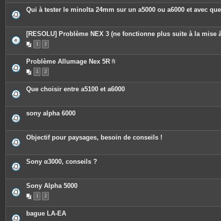
Qui à tester le minolta 24mm sur un a5000 ou a6000 et avec que
[RESOLU] Problème NEX 3 (ne fonctionne plus suite à la mise à
1
2
Problème Allumage Nex 5R
P
1
2
i
è
c
Que choisir entre a5100 et a6000
e
s
j
o
sony alpha 6000
i
n
t
e
Objectif pour paysages, besoin de conseils !
s
Sony α3000, conseils ?
Sony Alpha 5000
1
2
bague LA-EA