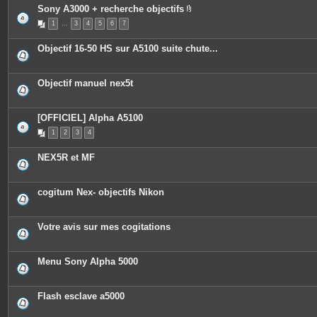
Sony A3000 + recherche objectifs
P
1
…
3
4
5
6
7
i
è
c
Objectif 16-50 HS sur A5100 suite chute...
e
s
j
o
Objectif manuel nex5t
i
n
t
e
[OFFICIEL] Alpha A5100
s
1
2
3
4
NEX5R et MF
cogitum Nex- objectifs Nikon
Votre avis sur mes cogitations
Menu Sony Alpha 5000
Flash esclave a5000