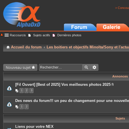
> Concour
Raccourcis
Sujets actifs
Dernières photos
Accueil du forum
Les boitiers et objectifs Minolta/Sony et l'actu
Nouveau sujet
Annonces
[Fil Ouvert] [Best of 2025] Vos meilleures photos 2025
P
1
2
3
i
è
c
Des news du forum!!! un peu de changement pour une nouvell
e
s
1
2
j
o
i
Sujets
n
t
e
Liens pour votre NEX