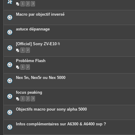
s
1
2
3
Macro par objectif inversé
astuce dépannage
[Officiel] Sony ZV-E10
P
1
2
i
è
c
Problème Flash
e
s
1
2
j
o
i
Nex 5n, Nex5r ou Nex 5000
n
t
e
s
focus peaking
1
2
3
Objectifs macro pour sony alpha 5000
Infos complémentaires sur A6300 & A6400 svp ?