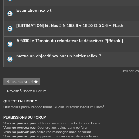
i
è
c
Estimation nex 5 t
e
s
j
o
[ESTIMATION] kit Nex 5 N 16f2.8 + 18-55 f3.5 5.6 + Flash
i
n
t
e
A 5000 le Témoin du retardateur le désactiver ?[Résolu]
s
mettre un objectif nex sur un boitier reflex ?
Afficher le
Nouveau sujet
Revenir à l’index du forum
QUI EST EN LIGNE ?
Utilisateurs parcourant ce forum : Aucun utilisateur inscrit et 1 invité
PERMISSIONS DU FORUM
Vous
ne pouvez pas
publier de nouveaux sujets dans ce forum
Vous
ne pouvez pas
répondre aux sujets dans ce forum
Vous
ne pouvez pas
éditer vos messages dans ce forum
Vous
ne pouvez pas
supprimer vos messages dans ce forum