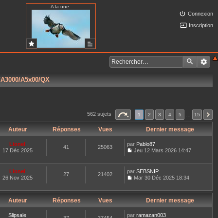
A la une
Connexion
Inscription
5/A3000/A5x00/QX
562 sujets
1
2
3
4
5
…
15
Auteur
Réponses
Vues
Dernier message
Lionel
par
Pablo87
41
25063
17 Déc 2025
Jeu 12 Mars 2026 14:47
C
o
n
Lionel
par
SEBSNIP
27
21402
s
26 Nov 2025
Mar 30 Déc 2025 18:34
u
C
l
o
t
n
e
Auteur
Réponses
Vues
Dernier message
s
r
u
l
l
Slipsale
par
ramazan003