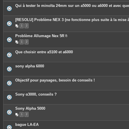
Qui à tester le minolta 24mm sur un a5000 ou a6000 et avec que
[RESOLU] Problème NEX 3 (ne fonctionne plus suite à la mise à
1
2
Problème Allumage Nex 5R
P
1
2
i
è
c
Que choisir entre a5100 et a6000
e
s
j
o
sony alpha 6000
i
n
t
e
Objectif pour paysages, besoin de conseils !
s
Sony α3000, conseils ?
Sony Alpha 5000
1
2
bague LA-EA