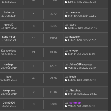
37
37454
e
t
11 Mai 2010
Dim 27 Nov 2011 22:35
d
C
e
e
o
r
r
n
l
Luberon
par
zemumu
n
4
3722
s
e
27 Jan 2024
Mar 30 Jan 2024 12:51
i
u
d
C
e
l
e
o
r
t
r
georgi0
par
n
fabco
8
6765
m
e
n
18 Nov 2022
s
Sam 19 Nov 2022 14:42
e
r
i
C
u
s
l
e
o
l
s
e
Sans miroir
par
r
n
nexquick
t
16
13151
a
d
27 Juil 2021
m
s
Lun 26 Sep 2022 20:52
e
g
C
e
e
u
r
e
o
r
s
l
l
n
n
s
t
e
Damockless
par
chveux
21
13507
s
i
a
e
d
05 Oct 2012
Mar 14 Juil 2020 11:06
u
e
g
r
C
e
l
r
e
l
o
r
t
m
e
n
n
cedege
par
AdminOfPlaygroup
e
e
d
1
12278
s
i
29 Août 2019
Ven 31 Jan 2020 01:40
r
s
e
u
e
C
l
s
r
l
r
o
e
a
n
t
m
bpol
par
n
blueh
d
42
29997
g
i
e
e
02 Mars 2012
s
Lun 02 Déc 2019 20:44
e
e
e
r
C
s
u
r
r
l
o
s
l
n
m
e
n
a
t
Alexphoto
par
Alexphoto
i
e
d
2
11987
s
g
e
15 Août 2019
Mer 28 Août 2019 19:51
e
s
e
u
e
r
C
r
s
r
l
l
o
m
a
n
t
e
John1970
par
n
sommep
e
3
5388
g
i
e
d
25 Avr 2019
s
Ven 26 Avr 2019 23:44
s
e
e
r
C
e
u
s