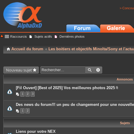
> Concour
Raccourcis
Sujets actifs
Dernières photos
Accueil du forum
Les boitiers et objectifs Minolta/Sony et l'actu
Nouveau sujet
Annonces
[Fil Ouvert] [Best of 2025] Vos meilleures photos 2025
P
1
2
3
i
è
c
Des news du forum!!! un peu de changement pour une nouvell
e
s
1
2
j
o
i
Sujets
n
t
e
Liens pour votre NEX