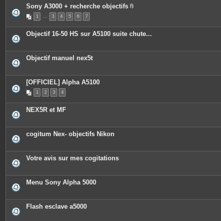
Sony A3000 + recherche objectifs
P
1
…
3
4
5
6
7
i
è
c
Objectif 16-50 HS sur A5100 suite chute...
e
s
j
o
Objectif manuel nex5t
i
n
t
e
[OFFICIEL] Alpha A5100
s
1
2
3
4
NEX5R et MF
cogitum Nex- objectifs Nikon
Votre avis sur mes cogitations
Menu Sony Alpha 5000
Flash esclave a5000