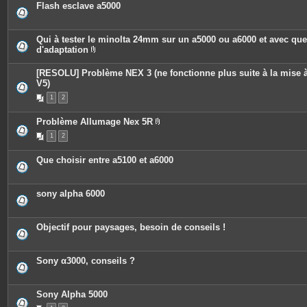
Flash esclave a5000
Qui à tester le minolta 24mm sur un a5000 ou a6000 et avec qu
d'adaptation
P
i
[RESOLU] Problème NEX 3 (ne fonctionne plus suite à la mise à
è
c
V5)
e
1
2
s
j
o
Problème Allumage Nex 5R
i
P
n
1
2
i
t
è
e
c
s
Que choisir entre a5100 et a6000
e
s
j
o
sony alpha 6000
i
n
t
e
Objectif pour paysages, besoin de conseils !
s
Sony α3000, conseils ?
Sony Alpha 5000