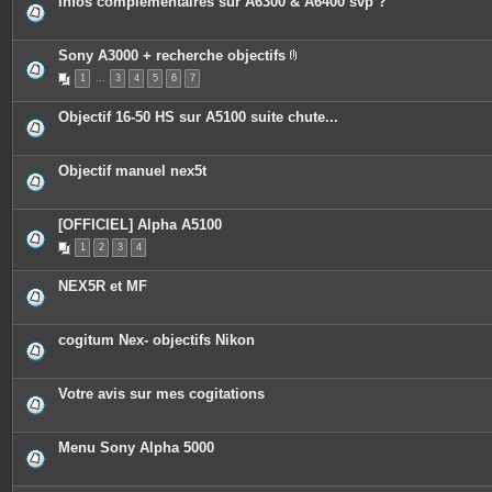
Infos complémentaires sur A6300 & A6400 svp ?
Sony A3000 + recherche objectifs
P
1
…
3
4
5
6
7
i
è
c
Objectif 16-50 HS sur A5100 suite chute...
e
s
j
o
Objectif manuel nex5t
i
n
t
e
[OFFICIEL] Alpha A5100
s
1
2
3
4
NEX5R et MF
cogitum Nex- objectifs Nikon
Votre avis sur mes cogitations
Menu Sony Alpha 5000