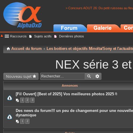
> Concours AOUT 26: Du petit ruisseau au fle
Raccourcis
Sujets actifs
Dernières photos
Accueil du forum
Les boitiers et objectifs Minolta/Sony et l'actuali
NEX série 3 e
Nouveau sujet
Annonces
[Fil Ouvert] [Best of 2025] Vos meilleures photos 2025
P
1
2
3
i
è
c
Des news du forum!!! un peu de changement pour une nouvelle
e
dynamique
s
j
1
2
o
i
n
t