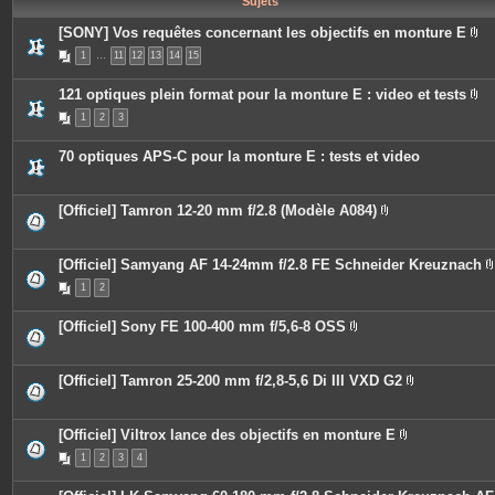
Sujets
e
s
[SONY] Vos requêtes concernant les objectifs en monture E
P
1
…
11
12
13
14
15
i
è
c
121 optiques plein format pour la monture E : video et tests
e
P
s
1
2
3
i
j
è
o
c
i
70 optiques APS-C pour la monture E : tests et video
e
n
s
t
j
e
o
s
[Officiel] Tamron 12-20 mm f/2.8 (Modèle A084)
i
P
n
i
t
è
e
c
[Officiel] Samyang AF 14-24mm f/2.8 FE Schneider Kreuznach
s
e
1
2
s
i
j
o
[Officiel] Sony FE 100-400 mm f/5,6-8 OSS
i
P
n
i
t
j
è
e
c
[Officiel] Tamron 25-200 mm f/2,8-5,6 Di III VXD G2
s
i
e
P
s
i
j
è
o
c
[Officiel] Viltrox lance des objectifs en monture E
i
e
P
n
1
2
3
4
s
i
t
j
è
e
o
c