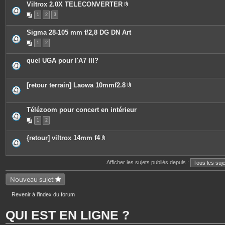
Viltrox 2.0X TELECONVERTER
e
P
s
1
2
3
i
j
è
o
c
i
Sigma 28-105 mm f/2,8 DG DN Art
e
n
s
t
1
2
j
e
o
s
i
quel UGA pour l'A7 III?
n
t
e
s
[retour terrain] Laowa 10mmf2.8
P
i
è
c
Télézoom pour concert en intérieur
e
1
2
s
j
o
{retour] viltrox 14mm f4
i
P
n
i
t
è
e
c
Afficher les sujets publiés depuis :
s
e
s
Nouveau sujet
j
o
i
Revenir à l’index du forum
n
t
e
QUI EST EN LIGNE ?
s