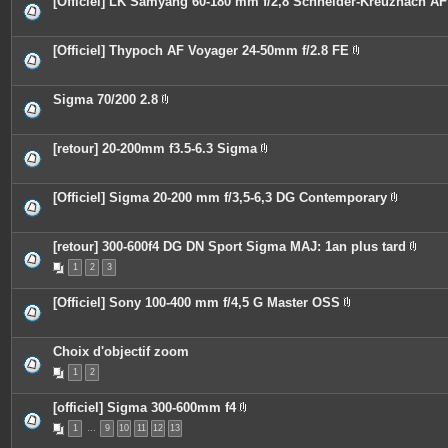
[Officiel] LK Samyang 60-180 mm f/2,8 Schneider-Kreuznach AF
s
i
e
n
s
t
j
e
o
[Officiel] Thypoch AF Voyager 24-50mm f/2.8 FE
s
i
P
n
i
t
è
e
c
Sigma 70/200 2.8
s
e
P
s
i
j
è
o
c
[retour] 20-200mm f3.5-6.3 Sigma
i
e
P
n
s
i
t
j
è
e
o
c
[Officiel] Sigma 20-200 mm f/3,5-6,3 DG Contemporary
s
i
e
P
n
s
i
t
j
è
e
o
c
[retour] 300-600f4 DG DN Sport Sigma MAJ: 1an plus tard
s
i
e
P
n
1
2
3
s
i
t
j
è
e
o
c
[Officiel] Sony 100-400 mm f/4,5 G Master OSS
s
i
e
P
n
s
i
t
j
è
e
o
c
Choix d'objectif zoom
s
i
e
n
1
2
s
t
j
e
o
s
[officiel] Sigma 300-600mm f4
i
P
n
1
…
9
10
11
12
13
i
t
è
e