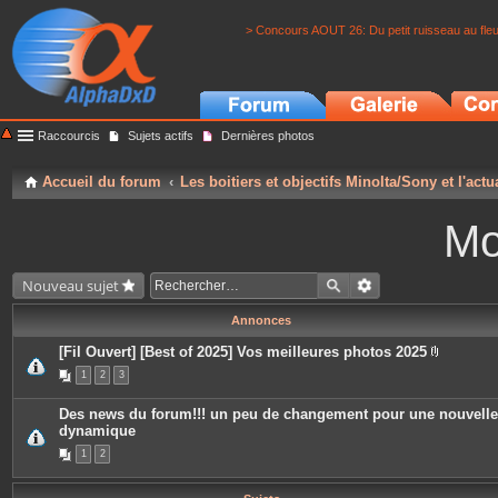
> Concours AOUT 26: Du petit ruisseau au fle
Raccourcis
Sujets actifs
Dernières photos
Accueil du forum
Les boitiers et objectifs Minolta/Sony et l'actu
Mo
Nouveau sujet
Annonces
[Fil Ouvert] [Best of 2025] Vos meilleures photos 2025
P
1
2
3
i
è
c
Des news du forum!!! un peu de changement pour une nouvelle
e
dynamique
s
j
1
2
o
i
n
t