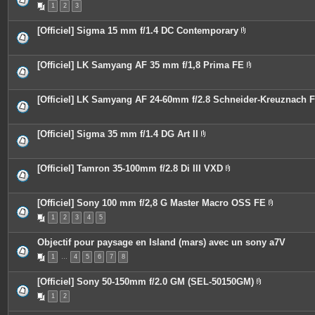
s
1
2
3
i
j
è
o
c
i
[Officiel] Sigma 15 mm f/1.4 DC Contemporary
e
n
P
s
t
i
j
e
è
o
s
c
[Officiel] LK Samyang AF 35 mm f/1,8 Prima FE
i
e
P
n
s
i
t
j
è
e
o
c
[Officiel] LK Samyang AF 24-60mm f/2.8 Schneider-Kreuznach 
s
i
e
n
s
t
j
e
o
[Officiel] Sigma 35 mm f/1.4 DG Art II
s
i
P
n
i
t
è
e
c
[Officiel] Tamron 35-100mm f/2.8 Di III VXD
s
e
P
s
i
j
è
o
c
[Officiel] Sony 100 mm f/2,8 G Master Macro OSS FE
i
e
P
n
1
2
3
4
5
s
i
t
j
è
e
o
c
Objectif pour paysage en Island (mars) avec un sony a7V
s
i
e
n
s
1
…
4
5
6
7
8
t
j
e
o
s
i
[Officiel] Sony 50-150mm f/2.0 GM (SEL-50150GM)
n
P
t
1
2
i
e
è
s
c