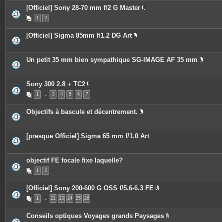
c
s
[Officiel] Sony 28-70 mm f/2 G Master
e
P
s
1
2
i
j
è
o
c
i
[Officiel] Sigma 85mm f/1.2 DG Art
e
n
P
s
t
i
j
e
è
o
s
c
Un petit 35 mm bien sympathique SG-IMAGE AF 35 mm
i
e
P
n
s
i
t
j
è
e
o
c
Sony 300 2.8 + TC2
s
i
e
P
n
1
…
3
4
5
6
7
s
i
t
j
è
e
o
c
Objectifs à bascule et décentrement.
s
i
e
P
n
s
i
t
j
è
e
o
c
[presque Officiel] Sigma 65 mm f/1.0 Art
s
i
e
n
s
t
j
e
o
objectif FE focale fixe laquelle?
s
i
n
1
2
t
e
[Officiel] Sony 200-600 G OSS f/5.6-6.3 FE
s
P
1
…
22
23
24
25
26
i
è
c
Conseils optiques Voyages grands Paysages
e
P