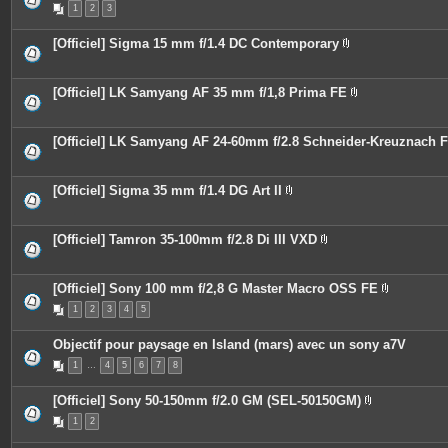
s
1
2
3
i
j
è
o
c
i
[Officiel] Sigma 15 mm f/1.4 DC Contemporary
e
n
P
s
t
i
j
e
è
o
s
c
[Officiel] LK Samyang AF 35 mm f/1,8 Prima FE
i
e
P
n
s
i
t
j
è
e
o
c
[Officiel] LK Samyang AF 24-60mm f/2.8 Schneider-Kreuznach 
s
i
e
n
s
t
j
e
o
[Officiel] Sigma 35 mm f/1.4 DG Art II
s
i
P
n
i
t
è
e
c
[Officiel] Tamron 35-100mm f/2.8 Di III VXD
s
e
P
s
i
j
è
o
c
[Officiel] Sony 100 mm f/2,8 G Master Macro OSS FE
i
e
P
n
1
2
3
4
5
s
i
t
j
è
e
o
c
Objectif pour paysage en Island (mars) avec un sony a7V
s
i
e
n
s
1
…
4
5
6
7
8
t
j
e
o
s
i
[Officiel] Sony 50-150mm f/2.0 GM (SEL-50150GM)
n
P
t
1
2
i
e
è
s
c