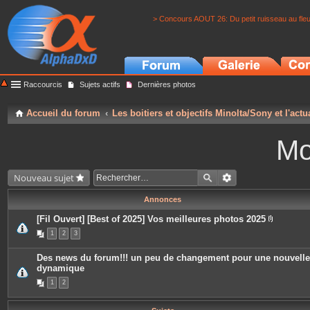
> Concours AOUT 26: Du petit ruisseau au fle
Raccourcis
Sujets actifs
Dernières photos
Accueil du forum
Les boitiers et objectifs Minolta/Sony et l'actu
Mo
Nouveau sujet
Annonces
[Fil Ouvert] [Best of 2025] Vos meilleures photos 2025
P
1
2
3
i
è
c
Des news du forum!!! un peu de changement pour une nouvelle
e
dynamique
s
j
1
2
o
i
n
t