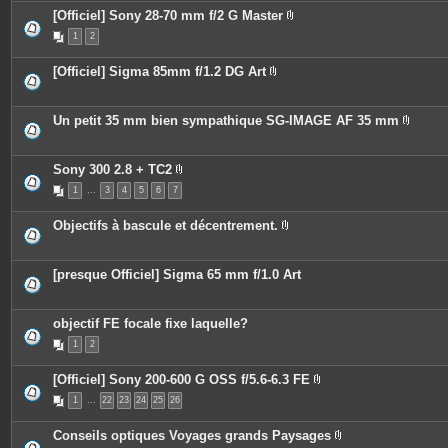
c
s
[Officiel] Sony 28-70 mm f/2 G Master
e
P
s
1
2
i
j
è
o
c
i
[Officiel] Sigma 85mm f/1.2 DG Art
e
n
P
s
t
i
j
e
è
o
s
c
Un petit 35 mm bien sympathique SG-IMAGE AF 35 mm
i
e
P
n
s
i
t
j
è
e
o
c
Sony 300 2.8 + TC2
s
i
e
P
n
1
…
3
4
5
6
7
s
i
t
j
è
e
o
c
Objectifs à bascule et décentrement.
s
i
e
P
n
s
i
t
j
è
e
o
c
[presque Officiel] Sigma 65 mm f/1.0 Art
s
i
e
n
s
t
j
e
o
objectif FE focale fixe laquelle?
s
i
n
1
2
t
e
[Officiel] Sony 200-600 G OSS f/5.6-6.3 FE
s
P
1
…
22
23
24
25
26
i
è
c
Conseils optiques Voyages grands Paysages
e
P