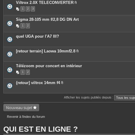
Viltrox 2.0X TELECONVERTER
e
P
s
1
2
3
i
j
è
o
c
i
Sigma 28-105 mm f/2,8 DG DN Art
e
n
s
t
1
2
j
e
o
s
i
quel UGA pour l'A7 III?
n
t
e
s
[retour terrain] Laowa 10mmf2.8
P
i
è
c
Télézoom pour concert en intérieur
e
1
2
s
j
o
{retour] viltrox 14mm f4
i
P
n
i
t
è
e
c
Afficher les sujets publiés depuis :
s
e
s
Nouveau sujet
j
o
i
Revenir à l’index du forum
n
t
e
QUI EST EN LIGNE ?
s