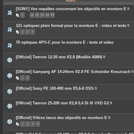
Sujets
e
s
[SONY] Vos requêtes concernant les objectifs en monture E
P
1
…
11
12
13
14
15
i
è
c
121 optiques plein format pour la monture E : video et tests
e
P
s
1
2
3
i
j
è
o
c
i
70 optiques APS-C pour la monture E : tests et video
e
n
s
t
j
e
o
s
[Officiel] Tamron 12-20 mm f/2.8 (Modèle A084)
i
P
n
i
t
è
e
c
[Officiel] Samyang AF 14-24mm f/2.8 FE Schneider Kreuznach
s
e
1
2
s
i
j
o
[Officiel] Sony FE 100-400 mm f/5,6-8 OSS
i
P
n
i
t
j
è
e
c
[Officiel] Tamron 25-200 mm f/2,8-5,6 Di III VXD G2
s
i
e
P
s
i
j
è
o
c
[Officiel] Viltrox lance des objectifs en monture E
i
e
P
n
1
2
3
4
s
i
t
j
è
e
o
c