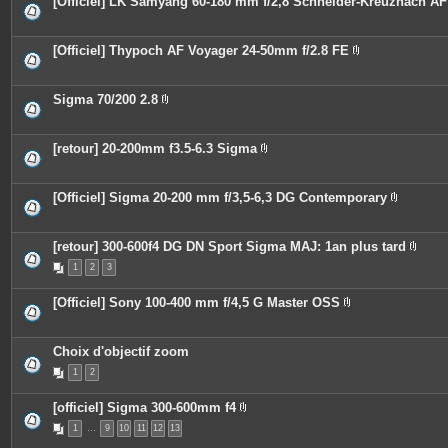
[Officiel] LK Samyang 60-180 mm f/2,8 Schneider-Kreuznach AF
s
i
e
n
s
t
j
e
o
[Officiel] Thypoch AF Voyager 24-50mm f/2.8 FE
s
i
P
n
i
t
è
e
c
Sigma 70/200 2.8
s
e
P
s
i
j
è
o
c
[retour] 20-200mm f3.5-6.3 Sigma
i
e
P
n
s
i
t
j
è
e
o
c
[Officiel] Sigma 20-200 mm f/3,5-6,3 DG Contemporary
s
i
e
P
n
s
i
t
j
è
e
o
c
[retour] 300-600f4 DG DN Sport Sigma MAJ: 1an plus tard
s
i
e
P
n
1
2
3
s
i
t
j
è
e
o
c
[Officiel] Sony 100-400 mm f/4,5 G Master OSS
s
i
e
P
n
s
i
t
j
è
e
o
c
Choix d'objectif zoom
s
i
e
n
1
2
s
t
j
e
o
s
[officiel] Sigma 300-600mm f4
i
P
n
1
…
9
10
11
12
13
i
t
è
e