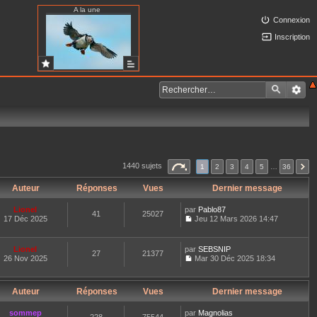
A la une
Connexion
Inscription
1440 sujets
1
2
3
4
5
…
36
Auteur
Réponses
Vues
Dernier message
Lionel
par
Pablo87
41
25027
17 Déc 2025
Jeu 12 Mars 2026 14:47
C
o
n
Lionel
par
SEBSNIP
27
21377
s
26 Nov 2025
Mar 30 Déc 2025 18:34
u
C
l
o
t
n
e
Auteur
Réponses
Vues
Dernier message
s
r
u
l
l
sommep
par
Magnolias