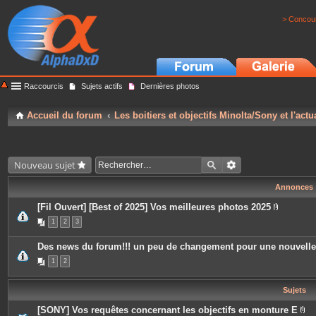
> Concour
Raccourcis
Sujets actifs
Dernières photos
Accueil du forum
Les boitiers et objectifs Minolta/Sony et l'actu
Nouveau sujet
Annonces
[Fil Ouvert] [Best of 2025] Vos meilleures photos 2025
P
1
2
3
i
è
c
Des news du forum!!! un peu de changement pour une nouvell
e
s
1
2
j
o
i
Sujets
n
t
e
[SONY] Vos requêtes concernant les objectifs en monture E