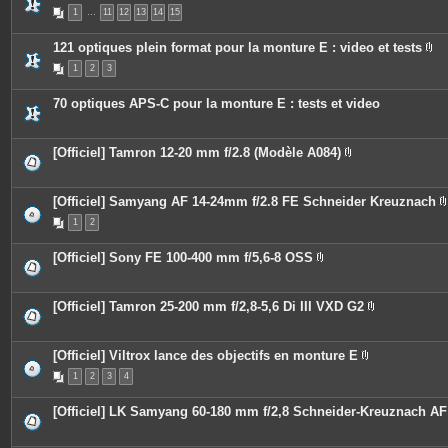
s
P
1
…
11
12
13
14
15
i
è
c
121 optiques plein format pour la monture E : video et tests
e
P
s
1
2
3
i
j
è
o
c
i
70 optiques APS-C pour la monture E : tests et video
e
n
s
t
j
e
o
s
[Officiel] Tamron 12-20 mm f/2.8 (Modèle A084)
i
P
n
i
t
è
e
c
[Officiel] Samyang AF 14-24mm f/2.8 FE Schneider Kreuznach
s
e
1
2
s
i
j
o
[Officiel] Sony FE 100-400 mm f/5,6-8 OSS
i
P
n
i
t
j
è
e
c
[Officiel] Tamron 25-200 mm f/2,8-5,6 Di III VXD G2
s
i
e
P
s
i
j
è
o
c
[Officiel] Viltrox lance des objectifs en monture E
i
e
P
n
1
2
3
4
s
i
t
j
è
e
o
c
[Officiel] LK Samyang 60-180 mm f/2,8 Schneider-Kreuznach AF
s
i
e
n
s
t
j