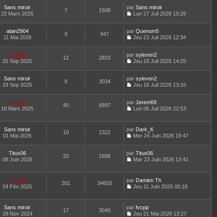
r
l
o
s
r
t
m
e
Sans miroir
par
n
Sans miroir
a
n
7
1508
e
e
d
22 Mars 2026
s
Lun 27 Juil 2026 19:29
g
i
r
C
s
e
u
e
e
l
o
s
r
l
r
e
alain2904
par
n
Quenum5
a
n
t
m
9
947
d
11 Mai 2026
s
Jeu 23 Juil 2026 12:34
g
i
e
e
C
e
u
e
e
r
s
o
r
l
r
l
s
Lionel
par
n
syleven2
n
t
m
12
2833
e
a
25 Sep 2025
s
Jeu 16 Juil 2026 14:25
i
e
e
d
g
C
u
e
r
s
e
e
o
l
r
l
s
r
Sans miroir
par
n
syleven2
t
m
8
3034
e
a
n
19 Sep 2025
s
Jeu 16 Juil 2026 13:16
e
e
d
g
i
C
u
r
s
e
e
e
o
l
l
s
r
r
Lionel
par
n
Jerem69
t
40
6897
e
a
n
m
18 Mars 2025
s
Lun 06 Juil 2026 22:53
e
d
g
i
C
e
u
r
e
e
e
o
s
l
l
r
r
n
s
t
e
Sans miroir
par
Dark_K
n
m
10
1322
s
a
e
d
01 Mai 2026
Mer 24 Juin 2026 19:47
i
e
u
g
r
C
e
e
s
l
e
l
o
r
r
s
t
e
Titus06
par
n
Titus06
n
m
20
1688
a
e
d
08 Juin 2026
s
Mar 23 Juin 2026 13:41
i
e
g
r
C
e
u
e
s
e
l
o
r
l
r
s
e
n
n
t
m
Lionel
par
Damien Th
a
d
201
34603
s
i
e
e
24 Fév 2025
Jeu 11 Juin 2026 00:18
g
e
u
e
r
C
s
e
r
l
r
l
o
s
n
t
m
e
n
a
Sans miroir
par
fvcpp
i
e
e
d
17
3040
s
g
18 Nov 2024
Jeu 21 Mai 2026 13:27
e
r
s
e
u