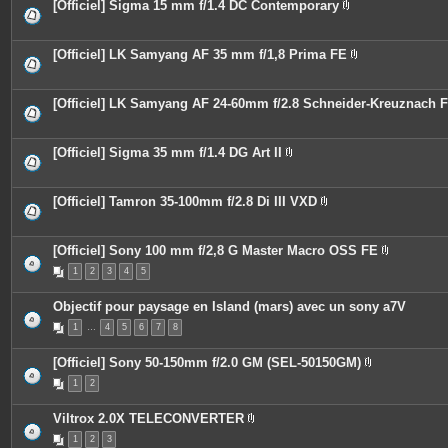
i
[Officiel] Sigma 15 mm f/1.4 DC Contemporary
e
n
P
s
t
i
j
e
è
o
s
c
[Officiel] LK Samyang AF 35 mm f/1,8 Prima FE
i
e
P
n
s
i
t
j
è
e
o
c
[Officiel] LK Samyang AF 24-60mm f/2.8 Schneider-Kreuznach 
s
i
e
n
s
t
j
e
o
[Officiel] Sigma 35 mm f/1.4 DG Art II
s
i
P
n
i
t
è
e
c
[Officiel] Tamron 35-100mm f/2.8 Di III VXD
s
e
P
s
i
j
è
o
c
[Officiel] Sony 100 mm f/2,8 G Master Macro OSS FE
i
e
P
n
1
2
3
4
5
s
i
t
j
è
e
o
c
Objectif pour paysage en Island (mars) avec un sony a7V
s
i
e
n
s
1
…
4
5
6
7
8
t
j
e
o
s
i
[Officiel] Sony 50-150mm f/2.0 GM (SEL-50150GM)
n
P
t
1
2
i
e
è
s
c
Viltrox 2.0X TELECONVERTER
e
P
s
1
2
3
i
j