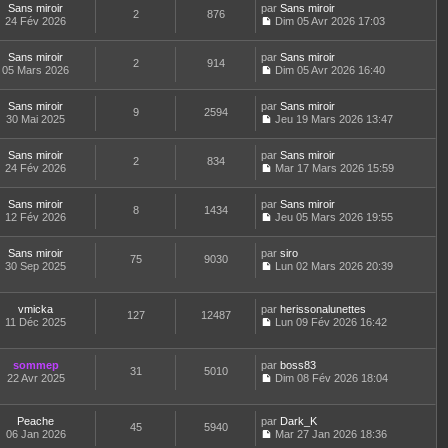
n
d
Sans miroir
par
g
Sans miroir
i
e
e
2
876
s
e
24 Fév 2026
e
Dim 05 Avr 2026 17:03
e
r
s
u
C
r
r
l
s
l
o
n
m
e
a
t
Sans miroir
par
n
Sans miroir
i
e
d
2
914
g
e
05 Mars 2026
s
Dim 05 Avr 2026 16:40
e
s
e
e
r
C
u
r
s
r
l
o
l
m
a
n
e
Sans miroir
par
n
Sans miroir
t
e
9
2594
g
i
d
30 Mai 2025
s
Jeu 19 Mars 2026 13:47
e
s
e
e
C
e
u
r
s
r
o
r
l
l
a
m
Sans miroir
par
n
Sans miroir
n
t
2
834
e
g
e
24 Fév 2026
s
Mar 17 Mars 2026 15:59
i
e
d
e
C
s
u
e
r
e
o
s
l
r
l
r
Sans miroir
par
n
Sans miroir
a
t
m
8
1434
e
n
12 Fév 2026
s
Jeu 05 Mars 2026 19:55
g
e
e
d
i
C
u
e
r
s
e
e
o
l
l
s
r
r
Sans miroir
par
n
siro
t
75
9030
e
a
n
m
30 Sep 2025
s
Lun 02 Mars 2026 20:39
e
d
g
i
C
e
u
r
e
e
e
o
s
l
l
r
r
n
s
t
e
vmicka
par
herissonalunettes
n
m
127
12487
s
a
e
d
11 Déc 2025
Lun 09 Fév 2026 16:42
i
e
u
g
r
C
e
e
s
l
e
l
o
r
r
s
t
e
n
n
m
sommep
par
boss83
a
e
d
31
5010
s
i
e
22 Avr 2025
Dim 08 Fév 2026 18:04
g
r
e
u
e
C
s
e
l
r
l
r
o
s
e
n
t
m
n
a
d
Peache
par
Dark_K
i
e
e
45
5940
s
g
e
06 Jan 2026
Mar 27 Jan 2026 18:36
e
r
s
u
e
C
r