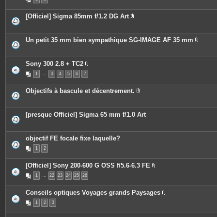
i
j
è
o
c
i
[Officiel] Sigma 85mm f/1.2 DG Art
e
n
P
s
t
i
j
e
è
o
s
c
Un petit 35 mm bien sympathique SG-IMAGE AF 35 mm
i
e
P
n
s
i
t
j
è
e
o
c
Sony 300 2.8 + TC2
s
i
e
P
n
1
…
3
4
5
6
7
s
i
t
j
è
e
o
c
Objectifs à bascule et décentrement.
s
i
e
P
n
s
i
t
j
è
e
o
c
[presque Officiel] Sigma 65 mm f/1.0 Art
s
i
e
n
s
t
j
e
o
objectif FE focale fixe laquelle?
s
i
n
1
2
t
e
[Officiel] Sony 200-600 G OSS f/5.6-6.3 FE
s
P
1
…
22
23
24
25
26
i
è
c
Conseils optiques Voyages grands Paysages
e
P
s
1
2
3
i
j
è
o
c