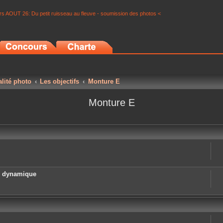
s AOUT 26: Du petit ruisseau au fleuve - soumission des photos <
alité photo
Les objectifs
Monture E
Monture E
e dynamique