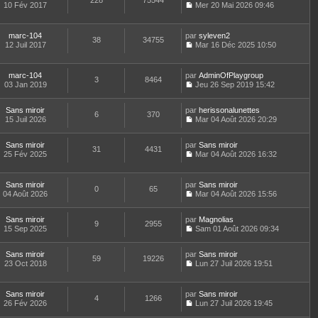
228
75544
e
t
10 Fév 2017
Mer 20 Mai 2026 09:46
d
C
e
e
o
r
r
n
l
marc-104
par
syleven2
n
38
34755
s
e
12 Juil 2017
Mar 16 Déc 2025 10:50
i
u
d
C
e
l
e
o
r
t
r
n
m
marc-104
par
AdminOfPlaygroup
e
n
3
8464
s
e
03 Jan 2019
Jeu 26 Sep 2019 15:42
r
i
u
C
s
l
e
l
o
s
e
r
t
Sans miroir
par
n
herissonalunettes
a
d
6
370
m
e
15 Juil 2026
s
Mar 04 Août 2026 20:29
g
e
e
r
C
u
e
r
s
l
o
l
n
s
e
Sans miroir
par
n
Sans miroir
t
31
4431
i
a
d
25 Fév 2025
s
Mar 04 Août 2026 16:32
e
e
g
C
e
u
r
r
e
o
r
l
l
m
n
n
t
e
Sans miroir
par
Sans miroir
e
0
65
s
i
e
d
04 Août 2026
Mar 04 Août 2026 15:56
s
u
e
r
C
e
s
l
r
l
o
r
a
t
m
e
Sans miroir
par
n
Magnolias
n
9
2955
g
e
e
d
15 Sep 2025
s
Sam 01 Août 2026 09:34
i
e
r
C
s
e
u
e
l
o
s
r
l
r
e
Sans miroir
par
n
Sans miroir
a
n
t
m
59
19226
d
23 Oct 2018
s
Lun 27 Juil 2026 19:51
g
i
e
e
C
e
u
e
e
r
s
o
r
l
r
l
s
n
n
t
m
e
Sans miroir
par
Sans miroir
a
4
1266
s
i
e
e
d
26 Fév 2026
Lun 27 Juil 2026 19:45
g
u
e
r
C
s
e
e
l