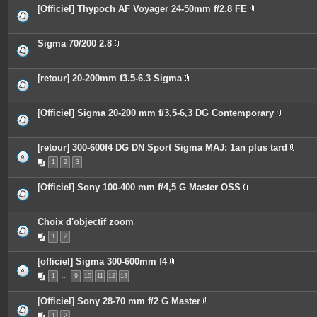
e
o
[Officiel] Thypoch AF Voyager 24-50mm f/2.8 FE
s
i
P
n
i
t
è
e
c
Sigma 70/200 2.8
s
e
P
s
i
j
è
o
c
[retour] 20-200mm f3.5-6.3 Sigma
i
e
P
n
s
i
t
j
è
e
o
c
[Officiel] Sigma 20-200 mm f/3,5-6,3 DG Contemporary
s
i
e
P
n
s
i
t
j
è
e
o
c
[retour] 300-600f4 DG DN Sport Sigma MAJ: 1an plus tard
s
i
e
P
n
1
2
3
s
i
t
j
è
e
o
c
[Officiel] Sony 100-400 mm f/4,5 G Master OSS
s
i
e
P
n
s
i
t
j
è
e
o
c
Choix d'objectif zoom
s
i
e
n
1
2
s
t
j
e
o
s
[officiel] Sigma 300-600mm f4
i
P
n
1
…
9
10
11
12
13
i
t
è
e
c
s
[Officiel] Sony 28-70 mm f/2 G Master
e
P
s
1
2