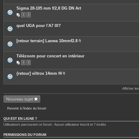
è
o
c
i
Sigma 28-105 mm f/2,8 DG DN Art
e
n
s
t
1
2
j
e
o
s
i
quel UGA pour l'A7 III?
n
t
e
s
[retour terrain] Laowa 10mmf2.8
P
i
è
c
Télézoom pour concert en intérieur
e
1
2
s
j
o
{retour] viltrox 14mm f4
i
P
n
i
t
è
e
c
Afficher le
s
e
s
Nouveau sujet
j
o
i
Revenir à l’index du forum
n
t
e
QUI EST EN LIGNE ?
s
Utilisateurs parcourant ce forum : Aucun utilisateur inscrit et 7 invités
PERMISSIONS DU FORUM