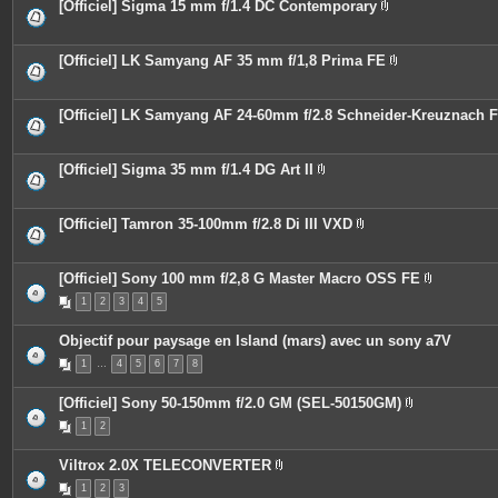
i
[Officiel] Sigma 15 mm f/1.4 DC Contemporary
e
n
P
s
t
i
j
e
è
o
s
c
[Officiel] LK Samyang AF 35 mm f/1,8 Prima FE
i
e
P
n
s
i
t
j
è
e
o
c
[Officiel] LK Samyang AF 24-60mm f/2.8 Schneider-Kreuznach 
s
i
e
n
s
t
j
e
o
[Officiel] Sigma 35 mm f/1.4 DG Art II
s
i
P
n
i
t
è
e
c
[Officiel] Tamron 35-100mm f/2.8 Di III VXD
s
e
P
s
i
j
è
o
c
[Officiel] Sony 100 mm f/2,8 G Master Macro OSS FE
i
e
P
n
1
2
3
4
5
s
i
t
j
è
e
o
c
Objectif pour paysage en Island (mars) avec un sony a7V
s
i
e
n
s
1
…
4
5
6
7
8
t
j
e
o
s
i
[Officiel] Sony 50-150mm f/2.0 GM (SEL-50150GM)
n
P
t
1
2
i
e
è
s
c
Viltrox 2.0X TELECONVERTER
e
P
s
1
2
3
i
j