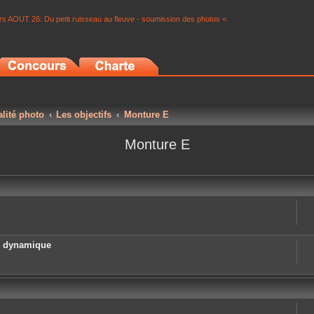
s AOUT 26: Du petit ruisseau au fleuve - soumission des photos <
alité photo
Les objectifs
Monture E
Monture E
e dynamique