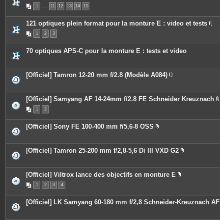
s
P
1
…
11
12
13
14
15
i
è
c
121 optiques plein format pour la monture E : video et tests
e
P
s
1
2
3
i
j
è
o
c
i
70 optiques APS-C pour la monture E : tests et video
e
n
s
t
j
e
o
s
[Officiel] Tamron 12-20 mm f/2.8 (Modèle A084)
i
P
n
i
t
è
e
c
[Officiel] Samyang AF 14-24mm f/2.8 FE Schneider Kreuznach
s
e
1
2
s
i
j
o
[Officiel] Sony FE 100-400 mm f/5,6-8 OSS
i
P
n
i
t
j
è
e
c
[Officiel] Tamron 25-200 mm f/2,8-5,6 Di III VXD G2
s
i
e
P
s
i
j
è
o
c
[Officiel] Viltrox lance des objectifs en monture E
i
e
P
n
1
2
3
4
s
i
t
j
è
e
o
c
[Officiel] LK Samyang 60-180 mm f/2,8 Schneider-Kreuznach AF
s
i
e
n
s
t
j