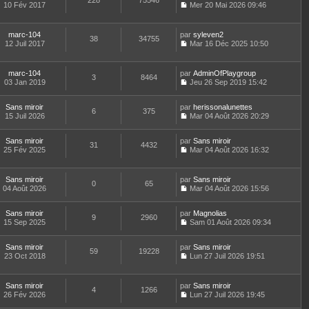
228
75546
e
t
10 Fév 2017
Mer 20 Mai 2026 09:46
d
C
e
e
o
r
r
n
l
marc-104
par
syleven2
n
38
34755
s
e
12 Juil 2017
Mar 16 Déc 2025 10:50
i
u
d
C
e
l
e
o
r
t
r
n
m
marc-104
par
AdminOfPlaygroup
e
n
3
8464
s
e
03 Jan 2019
Jeu 26 Sep 2019 15:42
r
i
u
C
s
l
e
l
o
s
e
r
t
Sans miroir
par
n
herissonalunettes
a
d
6
375
m
e
15 Juil 2026
s
Mar 04 Août 2026 20:29
g
e
e
r
C
u
e
r
s
l
o
l
n
s
e
Sans miroir
par
n
Sans miroir
t
31
4432
i
a
d
25 Fév 2025
s
Mar 04 Août 2026 16:32
e
e
g
C
e
u
r
r
e
o
r
l
l
m
n
n
t
e
Sans miroir
par
Sans miroir
e
0
65
s
i
e
d
04 Août 2026
Mar 04 Août 2026 15:56
s
u
e
r
C
e
s
l
r
l
o
r
a
t
m
e
Sans miroir
par
n
Magnolias
n
9
2960
g
e
e
d
15 Sep 2025
s
Sam 01 Août 2026 09:34
i
e
r
C
s
e
u
e
l
o
s
r
l
r
e
Sans miroir
par
n
Sans miroir
a
n
t
m
59
19228
d
23 Oct 2018
s
Lun 27 Juil 2026 19:51
g
i
e
e
C
e
u
e
e
r
s
o
r
l
r
l
s
n
n
t
m
e
Sans miroir
par
Sans miroir
a
4
1266
s
i
e
e
d
26 Fév 2026
Lun 27 Juil 2026 19:45
g
u
e
r
C
s
e
e
l