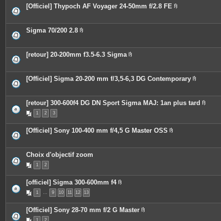
e
o
[Officiel] Thypoch AF Voyager 24-50mm f/2.8 FE
s
i
P
n
i
t
è
e
c
Sigma 70/200 2.8
s
e
P
s
i
j
è
o
c
[retour] 20-200mm f3.5-6.3 Sigma
i
e
P
n
s
i
t
j
è
e
o
c
[Officiel] Sigma 20-200 mm f/3,5-6,3 DG Contemporary
s
i
e
P
n
s
i
t
j
è
e
o
c
[retour] 300-600f4 DG DN Sport Sigma MAJ: 1an plus tard
s
i
e
P
n
1
2
3
s
i
t
j
è
e
o
c
[Officiel] Sony 100-400 mm f/4,5 G Master OSS
s
i
e
P
n
s
i
t
j
è
e
o
c
Choix d'objectif zoom
s
i
e
n
1
2
s
t
j
e
o
s
[officiel] Sigma 300-600mm f4
i
P
n
1
…
9
10
11
12
13
i
t
è
e
c
s
[Officiel] Sony 28-70 mm f/2 G Master
e
P
s
1
2