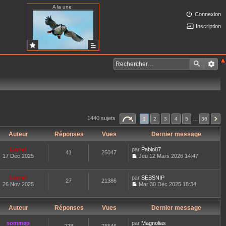
A la une
Connexion
Inscription
1440 sujets
1
2
3
4
5
…
36
Auteur
Réponses
Vues
Dernier message
Lionel
par
Pablo87
41
25047
17 Déc 2025
Jeu 12 Mars 2026 14:47
C
o
n
Lionel
par
SEBSNIP
27
21386
s
26 Nov 2025
Mar 30 Déc 2025 18:34
u
C
l
o
t
n
e
Auteur
Réponses
Vues
Dernier message
s
r
u
l
l
sommep
par
Magnolias