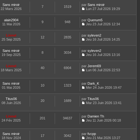
r
l
o
s
r
t
m
e
Sans miroir
par
n
Sans miroir
a
n
7
1519
e
e
d
22 Mars 2026
s
Lun 27 Juil 2026 19:29
g
i
r
C
s
e
u
e
e
l
o
s
r
l
r
e
alain2904
par
n
Quenum5
a
n
t
m
9
948
d
11 Mai 2026
s
Jeu 23 Juil 2026 12:34
g
i
e
e
C
e
u
e
e
r
s
o
r
l
r
l
s
Lionel
par
n
syleven2
n
t
m
12
2835
e
a
25 Sep 2025
s
Jeu 16 Juil 2026 14:25
i
e
e
d
g
C
u
e
r
s
e
e
o
l
r
l
s
r
Sans miroir
par
n
syleven2
t
m
8
3034
e
a
n
19 Sep 2025
s
Jeu 16 Juil 2026 13:16
e
e
d
g
i
C
u
r
s
e
e
e
o
l
l
s
r
r
Lionel
par
n
Jerem69
t
40
6904
e
a
n
m
18 Mars 2025
s
Lun 06 Juil 2026 22:53
e
d
g
i
C
e
u
r
e
e
e
o
s
l
l
r
r
n
s
t
e
Sans miroir
par
Dark_K
n
m
10
1323
s
a
e
d
01 Mai 2026
Mer 24 Juin 2026 19:47
i
e
u
g
r
C
e
e
s
l
e
l
o
r
r
s
t
e
Titus06
par
n
Titus06
n
m
20
1689
a
e
d
08 Juin 2026
s
Mar 23 Juin 2026 13:41
i
e
g
r
C
e
u
e
s
e
l
o
r
l
r
s
e
n
n
t
m
Lionel
par
Damien Th
a
d
201
34637
s
i
e
e
24 Fév 2025
Jeu 11 Juin 2026 00:18
g
e
u
e
r
C
s
e
r
l
r
l
o
s
n
t
m
e
n
a
Sans miroir
par
fvcpp
i
e
e
d
17
3042
s
g
18 Nov 2024
Jeu 21 Mai 2026 13:27
e
r
s
e
u