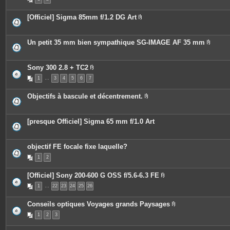
i
j
è
o
c
i
[Officiel] Sigma 85mm f/1.2 DG Art
e
n
P
s
t
i
j
e
è
o
s
c
Un petit 35 mm bien sympathique SG-IMAGE AF 35 mm
i
e
P
n
s
i
t
j
è
e
o
c
Sony 300 2.8 + TC2
s
i
e
P
n
1
…
3
4
5
6
7
s
i
t
j
è
e
o
c
Objectifs à bascule et décentrement.
s
i
e
P
n
s
i
t
j
è
e
o
c
[presque Officiel] Sigma 65 mm f/1.0 Art
s
i
e
n
s
t
j
e
o
objectif FE focale fixe laquelle?
s
i
n
1
2
t
e
[Officiel] Sony 200-600 G OSS f/5.6-6.3 FE
s
P
1
…
22
23
24
25
26
i
è
c
Conseils optiques Voyages grands Paysages
e
P
s
1
2
3
i
j
è
o
c