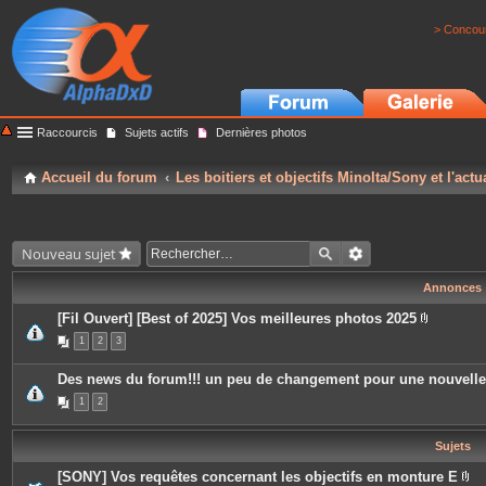
> Concour
Raccourcis
Sujets actifs
Dernières photos
Accueil du forum
Les boitiers et objectifs Minolta/Sony et l'actu
Nouveau sujet
Annonces
[Fil Ouvert] [Best of 2025] Vos meilleures photos 2025
P
1
2
3
i
è
c
Des news du forum!!! un peu de changement pour une nouvell
e
s
1
2
j
o
i
Sujets
n
t
e
[SONY] Vos requêtes concernant les objectifs en monture E