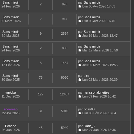
n
d
Sans miroir
par
g
Sans miroir
i
e
e
2
876
s
e
24 Fév 2026
e
Dim 05 Avr 2026 17:03
e
r
s
u
C
r
r
l
s
l
o
n
m
e
a
t
Sans miroir
par
n
Sans miroir
i
e
d
2
914
g
e
05 Mars 2026
s
Dim 05 Avr 2026 16:40
e
s
e
e
r
C
u
r
s
r
l
o
l
m
a
n
e
Sans miroir
par
n
Sans miroir
t
e
9
2594
g
i
d
30 Mai 2025
s
Jeu 19 Mars 2026 13:47
e
s
e
e
C
e
u
r
s
r
o
r
l
l
a
m
Sans miroir
par
n
Sans miroir
n
t
2
835
e
g
e
24 Fév 2026
s
Mar 17 Mars 2026 15:59
i
e
d
e
C
s
u
e
r
e
o
s
l
r
l
r
Sans miroir
par
n
Sans miroir
a
t
m
8
1434
e
n
12 Fév 2026
s
Jeu 05 Mars 2026 19:55
g
e
e
d
i
C
u
e
r
s
e
e
o
l
l
s
r
r
Sans miroir
par
n
siro
t
75
9030
e
a
n
m
30 Sep 2025
s
Lun 02 Mars 2026 20:39
e
d
g
i
C
e
u
r
e
e
e
o
s
l
l
r
r
n
s
t
e
vmicka
par
herissonalunettes
n
m
127
12487
s
a
e
d
11 Déc 2025
Lun 09 Fév 2026 16:42
i
e
u
g
r
C
e
e
s
l
e
l
o
r
r
s
t
e
n
n
m
sommep
par
boss83
a
e
d
31
5010
s
i
e
22 Avr 2025
Dim 08 Fév 2026 18:04
g
r
e
u
e
C
s
e
l
r
l
r
o
s
e
n
t
m
n
a
d
Peache
par
Dark_K
i
e
e
45
5940
s
g
e
06 Jan 2026
Mar 27 Jan 2026 18:36
e
r
s
u
e
C
r