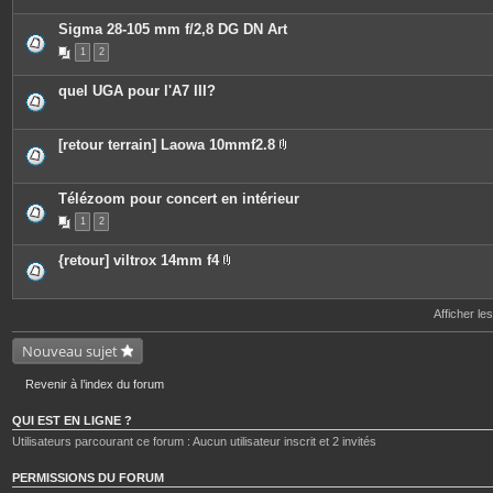
è
o
c
i
Sigma 28-105 mm f/2,8 DG DN Art
e
n
s
t
1
2
j
e
o
s
i
quel UGA pour l'A7 III?
n
t
e
s
[retour terrain] Laowa 10mmf2.8
P
i
è
c
Télézoom pour concert en intérieur
e
1
2
s
j
o
{retour] viltrox 14mm f4
i
P
n
i
t
è
e
c
Afficher le
s
e
s
Nouveau sujet
j
o
i
Revenir à l’index du forum
n
t
e
QUI EST EN LIGNE ?
s
Utilisateurs parcourant ce forum : Aucun utilisateur inscrit et 2 invités
PERMISSIONS DU FORUM