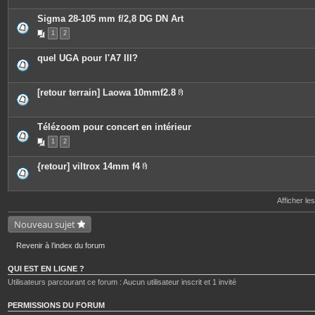
è
o
c
i
Sigma 28-105 mm f/2,8 DG DN Art
e
n
s
t
1
2
j
e
o
s
i
quel UGA pour l'A7 III?
n
t
e
s
[retour terrain] Laowa 10mmf2.8
P
i
è
c
Télézoom pour concert en intérieur
e
1
2
s
j
o
{retour] viltrox 14mm f4
i
P
n
i
t
è
e
c
Afficher le
s
e
s
Nouveau sujet
j
o
i
Revenir à l’index du forum
n
t
e
QUI EST EN LIGNE ?
s
Utilisateurs parcourant ce forum : Aucun utilisateur inscrit et 1 invité
PERMISSIONS DU FORUM