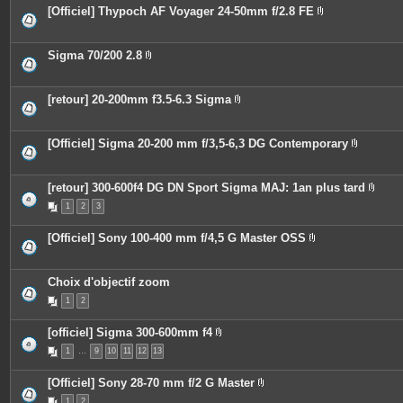
e
o
[Officiel] Thypoch AF Voyager 24-50mm f/2.8 FE
s
i
P
n
i
t
è
e
c
Sigma 70/200 2.8
s
e
P
s
i
j
è
o
c
[retour] 20-200mm f3.5-6.3 Sigma
i
e
P
n
s
i
t
j
è
e
o
c
[Officiel] Sigma 20-200 mm f/3,5-6,3 DG Contemporary
s
i
e
P
n
s
i
t
j
è
e
o
c
[retour] 300-600f4 DG DN Sport Sigma MAJ: 1an plus tard
s
i
e
P
n
1
2
3
s
i
t
j
è
e
o
c
[Officiel] Sony 100-400 mm f/4,5 G Master OSS
s
i
e
P
n
s
i
t
j
è
e
o
c
Choix d'objectif zoom
s
i
e
n
1
2
s
t
j
e
o
s
[officiel] Sigma 300-600mm f4
i
P
n
1
…
9
10
11
12
13
i
t
è
e
c
s
[Officiel] Sony 28-70 mm f/2 G Master
e
P
s
1
2