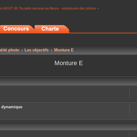
s AOUT 26: Du petit ruisseau au fleuve - soumission des photos <
alité photo
Les objectifs
Monture E
Monture E
e dynamique