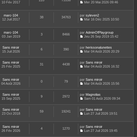
228
75556
e
t
10 Fév 2017
Mer 20 Mai 2026 09:46
d
C
e
e
o
r
r
n
l
marc-104
par
syleven2
n
38
34763
s
e
12 Juil 2017
Mar 16 Déc 2025 10:50
i
u
d
C
e
l
e
o
r
t
r
n
m
marc-104
par
AdminOfPlaygroup
e
n
3
8466
s
e
03 Jan 2019
Jeu 26 Sep 2019 15:42
r
i
u
C
s
l
e
l
o
s
e
r
t
Sans miroir
par
n
herissonalunettes
a
d
6
390
m
e
15 Juil 2026
s
Mar 04 Août 2026 20:29
g
e
e
r
C
u
e
r
s
l
o
l
n
s
e
Sans miroir
par
n
Sans miroir
t
31
4438
i
a
d
25 Fév 2025
s
Mar 04 Août 2026 16:32
e
e
g
C
e
u
r
r
e
o
r
l
l
m
n
n
t
e
Sans miroir
par
Sans miroir
e
0
79
s
i
e
d
04 Août 2026
Mar 04 Août 2026 15:56
s
u
e
r
C
e
s
l
r
l
o
r
a
t
m
e
Sans miroir
par
n
Magnolias
n
9
2972
g
e
e
d
15 Sep 2025
s
Sam 01 Août 2026 09:34
i
e
r
C
s
e
u
e
l
o
s
r
l
r
e
Sans miroir
par
n
Sans miroir
a
n
t
m
59
19241
d
23 Oct 2018
s
Lun 27 Juil 2026 19:51
g
i
e
e
C
e
u
e
e
r
s
o
r
l
r
l
s
n
n
t
m
e
Sans miroir
par
Sans miroir
a
4
1270
s
i
e
e
d
26 Fév 2026
Lun 27 Juil 2026 19:45
g
u
e
r
C
s
e
e
l