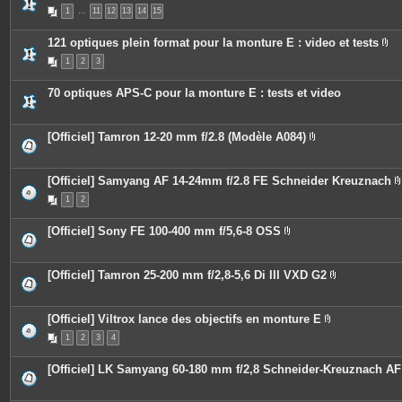
s
P
1
…
11
12
13
14
15
i
è
c
121 optiques plein format pour la monture E : video et tests
e
P
s
1
2
3
i
j
è
o
c
i
70 optiques APS-C pour la monture E : tests et video
e
n
s
t
j
e
o
s
[Officiel] Tamron 12-20 mm f/2.8 (Modèle A084)
i
P
n
i
t
è
e
c
[Officiel] Samyang AF 14-24mm f/2.8 FE Schneider Kreuznach
s
e
1
2
s
i
j
o
[Officiel] Sony FE 100-400 mm f/5,6-8 OSS
i
P
n
i
t
j
è
e
c
[Officiel] Tamron 25-200 mm f/2,8-5,6 Di III VXD G2
s
i
e
P
s
i
j
è
o
c
[Officiel] Viltrox lance des objectifs en monture E
i
e
P
n
1
2
3
4
s
i
t
j
è
e
o
c
[Officiel] LK Samyang 60-180 mm f/2,8 Schneider-Kreuznach AF
s
i
e
n
s
t
j