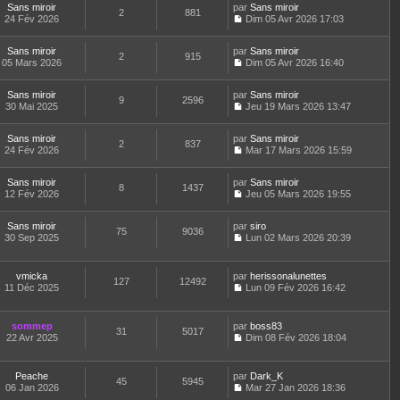
n
d
Sans miroir
par
g
Sans miroir
i
e
e
2
881
s
e
24 Fév 2026
e
Dim 05 Avr 2026 17:03
e
r
s
u
C
r
r
l
s
l
o
n
m
e
a
t
Sans miroir
par
n
Sans miroir
i
e
d
2
915
g
e
05 Mars 2026
s
Dim 05 Avr 2026 16:40
e
s
e
e
r
C
u
r
s
r
l
o
l
m
a
n
e
Sans miroir
par
n
Sans miroir
t
e
9
2596
g
i
d
30 Mai 2025
s
Jeu 19 Mars 2026 13:47
e
s
e
e
C
e
u
r
s
r
o
r
l
l
a
m
Sans miroir
par
n
Sans miroir
n
t
2
837
e
g
e
24 Fév 2026
s
Mar 17 Mars 2026 15:59
i
e
d
e
C
s
u
e
r
e
o
s
l
r
l
r
Sans miroir
par
n
Sans miroir
a
t
m
8
1437
e
n
12 Fév 2026
s
Jeu 05 Mars 2026 19:55
g
e
e
d
i
C
u
e
r
s
e
e
o
l
l
s
r
r
Sans miroir
par
n
siro
t
75
9036
e
a
n
m
30 Sep 2025
s
Lun 02 Mars 2026 20:39
e
d
g
i
C
e
u
r
e
e
e
o
s
l
l
r
r
n
s
t
e
vmicka
par
herissonalunettes
n
m
127
12492
s
a
e
d
11 Déc 2025
Lun 09 Fév 2026 16:42
i
e
u
g
r
C
e
e
s
l
e
l
o
r
r
s
t
e
n
n
m
sommep
par
boss83
a
e
d
31
5017
s
i
e
22 Avr 2025
Dim 08 Fév 2026 18:04
g
r
e
u
e
C
s
e
l
r
l
r
o
s
e
n
t
m
n
a
d
Peache
par
Dark_K
i
e
e
45
5945
s
g
e
06 Jan 2026
Mar 27 Jan 2026 18:36
e
r
s
u
e
C
r