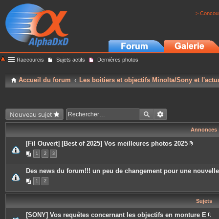
> Concour
Raccourcis
Sujets actifs
Dernières photos
Accueil du forum
Les boitiers et objectifs Minolta/Sony et l'actu
Nouveau sujet
Annonces
[Fil Ouvert] [Best of 2025] Vos meilleures photos 2025
P
1
2
3
i
è
c
Des news du forum!!! un peu de changement pour une nouvell
e
s
1
2
j
o
i
Sujets
n
t
e
[SONY] Vos requêtes concernant les objectifs en monture E