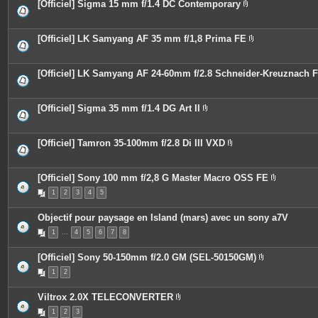
i
[Officiel] Sigma 15 mm f/1.4 DC Contemporary
e
n
P
s
t
i
j
e
è
o
s
c
[Officiel] LK Samyang AF 35 mm f/1,8 Prima FE
i
e
P
n
s
i
t
j
è
e
o
c
[Officiel] LK Samyang AF 24-60mm f/2.8 Schneider-Kreuznach 
s
i
e
n
s
t
j
e
o
[Officiel] Sigma 35 mm f/1.4 DG Art II
s
i
P
n
i
t
è
e
c
[Officiel] Tamron 35-100mm f/2.8 Di III VXD
s
e
P
s
i
j
è
o
c
[Officiel] Sony 100 mm f/2,8 G Master Macro OSS FE
i
e
P
n
1
2
3
4
5
s
i
t
j
è
e
o
c
Objectif pour paysage en Island (mars) avec un sony a7V
s
i
e
n
s
1
…
4
5
6
7
8
t
j
e
o
s
i
[Officiel] Sony 50-150mm f/2.0 GM (SEL-50150GM)
n
P
t
1
2
i
e
è
s
c
Viltrox 2.0X TELECONVERTER
e
P
s
1
2
3
i
j