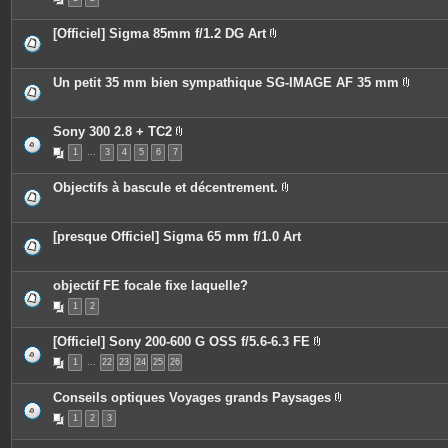
i
j
è
o
c
i
[Officiel] Sigma 85mm f/1.2 DG Art
e
n
P
s
t
i
j
e
è
o
s
c
Un petit 35 mm bien sympathique SG-IMAGE AF 35 mm
i
e
P
n
s
i
t
j
è
e
o
c
Sony 300 2.8 + TC2
s
i
e
P
n
1
…
3
4
5
6
7
s
i
t
j
è
e
o
c
Objectifs à bascule et décentrement.
s
i
e
P
n
s
i
t
j
è
e
o
c
[presque Officiel] Sigma 65 mm f/1.0 Art
s
i
e
n
s
t
j
e
o
objectif FE focale fixe laquelle?
s
i
n
1
2
t
e
[Officiel] Sony 200-600 G OSS f/5.6-6.3 FE
s
P
1
…
22
23
24
25
26
i
è
c
Conseils optiques Voyages grands Paysages
e
P
s
1
2
3
i
j
è
o
c