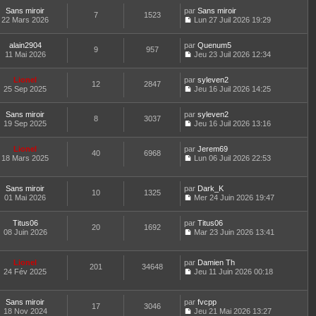
r
l
o
s
r
t
m
e
Sans miroir
par
n
Sans miroir
a
n
7
1523
e
e
d
22 Mars 2026
s
Lun 27 Juil 2026 19:29
g
i
r
C
s
e
u
e
e
l
o
s
r
l
r
e
alain2904
par
n
Quenum5
a
n
t
m
9
957
d
11 Mai 2026
s
Jeu 23 Juil 2026 12:34
g
i
e
e
C
e
u
e
e
r
s
o
r
l
r
l
s
Lionel
par
n
syleven2
n
t
m
12
2847
e
a
25 Sep 2025
s
Jeu 16 Juil 2026 14:25
i
e
e
d
g
C
u
e
r
s
e
e
o
l
r
l
s
r
Sans miroir
par
n
syleven2
t
m
8
3037
e
a
n
19 Sep 2025
s
Jeu 16 Juil 2026 13:16
e
e
d
g
i
C
u
r
s
e
e
e
o
l
l
s
r
r
Lionel
par
n
Jerem69
t
40
6968
e
a
n
m
18 Mars 2025
s
Lun 06 Juil 2026 22:53
e
d
g
i
C
e
u
r
e
e
e
o
s
l
l
r
r
n
s
t
e
Sans miroir
par
Dark_K
n
m
10
1325
s
a
e
d
01 Mai 2026
Mer 24 Juin 2026 19:47
i
e
u
g
r
C
e
e
s
l
e
l
o
r
r
s
t
e
Titus06
par
n
Titus06
n
m
20
1692
a
e
d
08 Juin 2026
s
Mar 23 Juin 2026 13:41
i
e
g
r
C
e
u
e
s
e
l
o
r
l
r
s
e
n
n
t
m
Lionel
par
Damien Th
a
d
201
34648
s
i
e
e
24 Fév 2025
Jeu 11 Juin 2026 00:18
g
e
u
e
r
C
s
e
r
l
r
l
o
s
n
t
m
e
n
a
Sans miroir
par
fvcpp
i
e
e
d
17
3046
s
g
18 Nov 2024
Jeu 21 Mai 2026 13:27
e
r
s
e
u