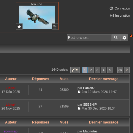
A la une
Connexion
Inscription
1440 sujets
1
2
3
4
5
…
36
Auteur
Réponses
Vues
Dernier message
Lionel
par
Pablo87
41
25300
17 Déc 2025
Jeu 12 Mars 2026 14:47
C
o
n
Lionel
par
SEBSNIP
27
21599
s
26 Nov 2025
Mar 30 Déc 2025 18:34
u
C
l
o
t
n
e
Auteur
Réponses
Vues
Dernier message
s
r
u
l
l
sommep
par
Magnolias