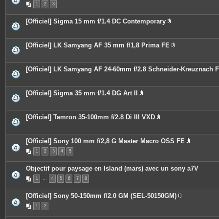
s
1
2
3
i
j
è
o
c
i
[Officiel] Sigma 15 mm f/1.4 DC Contemporary
e
n
P
s
t
i
j
e
è
o
s
c
[Officiel] LK Samyang AF 35 mm f/1,8 Prima FE
i
e
P
n
s
i
t
j
è
e
o
c
[Officiel] LK Samyang AF 24-60mm f/2.8 Schneider-Kreuznach 
s
i
e
n
s
t
j
e
o
[Officiel] Sigma 35 mm f/1.4 DG Art II
s
i
P
n
i
t
è
e
c
[Officiel] Tamron 35-100mm f/2.8 Di III VXD
s
e
P
s
i
j
è
o
c
[Officiel] Sony 100 mm f/2,8 G Master Macro OSS FE
i
e
P
n
1
2
3
4
5
s
i
t
j
è
e
o
c
Objectif pour paysage en Island (mars) avec un sony a7V
s
i
e
n
s
1
…
4
5
6
7
8
t
j
e
o
s
i
[Officiel] Sony 50-150mm f/2.0 GM (SEL-50150GM)
n
P
t
1
2
i
e
è
s
c