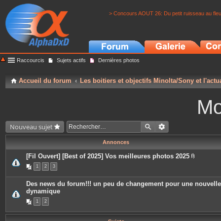
> Concours AOUT 26: Du petit ruisseau au fle
Raccourcis
Sujets actifs
Dernières photos
Accueil du forum
Les boitiers et objectifs Minolta/Sony et l'actu
Mo
Nouveau sujet
Annonces
[Fil Ouvert] [Best of 2025] Vos meilleures photos 2025
P
1
2
3
i
è
c
Des news du forum!!! un peu de changement pour une nouvelle
e
dynamique
s
j
1
2
o
i
n
t