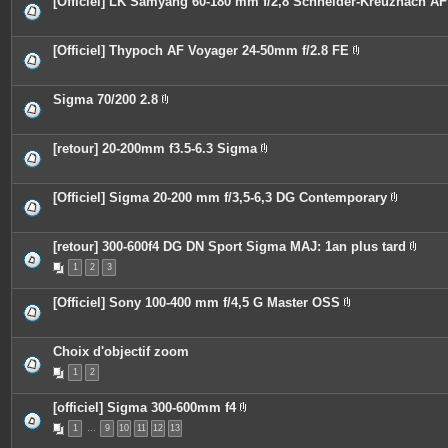
[Officiel] LK Samyang 60-180 mm f/2,8 Schneider-Kreuznach AF
s
i
e
n
s
t
j
e
o
[Officiel] Thypoch AF Voyager 24-50mm f/2.8 FE
s
i
P
n
i
t
è
e
c
Sigma 70/200 2.8
s
e
P
s
i
j
è
o
c
[retour] 20-200mm f3.5-6.3 Sigma
i
e
P
n
s
i
t
j
è
e
o
c
[Officiel] Sigma 20-200 mm f/3,5-6,3 DG Contemporary
s
i
e
P
n
s
i
t
j
è
e
o
c
[retour] 300-600f4 DG DN Sport Sigma MAJ: 1an plus tard
s
i
e
P
n
1
2
3
s
i
t
j
è
e
o
c
[Officiel] Sony 100-400 mm f/4,5 G Master OSS
s
i
e
P
n
s
i
t
j
è
e
o
c
Choix d'objectif zoom
s
i
e
n
1
2
s
t
j
e
o
s
[officiel] Sigma 300-600mm f4
i
P
n
1
…
9
10
11
12
13
i
t
è
e