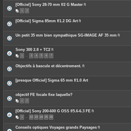
c
s
[Officiel] Sony 28-70 mm f/2 G Master
e
P
s
1
2
i
j
è
o
c
i
[Officiel] Sigma 85mm f/1.2 DG Art
e
n
P
s
t
i
j
e
è
o
s
c
Un petit 35 mm bien sympathique SG-IMAGE AF 35 mm
i
e
P
n
s
i
t
j
è
e
o
c
Sony 300 2.8 + TC2
s
i
e
P
n
1
…
3
4
5
6
7
s
i
t
j
è
e
o
c
Objectifs à bascule et décentrement.
s
i
e
P
n
s
i
t
j
è
e
o
c
[presque Officiel] Sigma 65 mm f/1.0 Art
s
i
e
n
s
t
j
e
o
objectif FE focale fixe laquelle?
s
i
n
1
2
t
e
[Officiel] Sony 200-600 G OSS f/5.6-6.3 FE
s
P
1
…
22
23
24
25
26
i
è
c
Conseils optiques Voyages grands Paysages
e
P