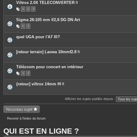
Viltrox 2.0X TELECONVERTER
e
P
s
1
2
3
i
j
è
o
c
i
Sigma 28-105 mm f/2,8 DG DN Art
e
n
s
t
1
2
j
e
o
s
i
quel UGA pour l'A7 III?
n
t
e
s
[retour terrain] Laowa 10mmf2.8
P
i
è
c
Télézoom pour concert en intérieur
e
1
2
s
j
o
{retour] viltrox 14mm f4
i
P
n
i
t
è
e
c
Afficher les sujets publiés depuis :
s
e
s
Nouveau sujet
j
o
i
Revenir à l’index du forum
n
t
e
QUI EST EN LIGNE ?
s