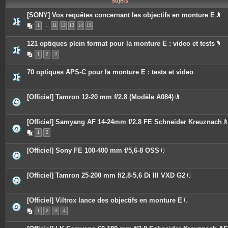
Sujets
e
s
[SONY] Vos requêtes concernant les objectifs en monture E
P
1
…
11
12
13
14
15
i
è
c
121 optiques plein format pour la monture E : video et tests
e
P
s
1
2
3
i
j
è
o
c
i
70 optiques APS-C pour la monture E : tests et video
e
n
s
t
j
e
o
s
[Officiel] Tamron 12-20 mm f/2.8 (Modèle A084)
i
P
n
i
t
è
e
c
[Officiel] Samyang AF 14-24mm f/2.8 FE Schneider Kreuznach
s
e
1
2
s
i
j
o
[Officiel] Sony FE 100-400 mm f/5,6-8 OSS
i
P
n
i
t
j
è
e
c
[Officiel] Tamron 25-200 mm f/2,8-5,6 Di III VXD G2
s
i
e
P
s
i
j
è
o
c
[Officiel] Viltrox lance des objectifs en monture E
i
e
P
n
1
2
3
4
s
i
t
j
è
e
o
c