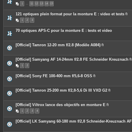
s
P
1
…
11
12
13
14
15
i
è
c
121 optiques plein format pour la monture E : video et tests
e
P
s
1
2
3
i
j
è
o
c
i
70 optiques APS-C pour la monture E : tests et video
e
n
s
t
j
e
o
s
[Officiel] Tamron 12-20 mm f/2.8 (Modèle A084)
i
P
n
i
t
è
e
c
[Officiel] Samyang AF 14-24mm f/2.8 FE Schneider Kreuznach
s
e
1
2
s
i
j
o
[Officiel] Sony FE 100-400 mm f/5,6-8 OSS
i
P
n
i
t
j
è
e
c
[Officiel] Tamron 25-200 mm f/2,8-5,6 Di III VXD G2
s
i
e
P
s
i
j
è
o
c
[Officiel] Viltrox lance des objectifs en monture E
i
e
P
n
1
2
3
4
s
i
t
j
è
e
o
c
[Officiel] LK Samyang 60-180 mm f/2,8 Schneider-Kreuznach AF
s
i
e
n
s
t
j