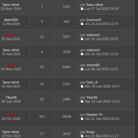
r
l
o
s
r
t
m
e
Sans miroir
par
n
Sans miroir
a
n
7
1522
e
e
d
22 Mars 2026
s
Lun 27 Juil 2026 19:29
g
i
r
C
s
e
u
e
e
l
o
s
r
l
r
e
alain2904
par
n
Quenum5
a
n
t
m
9
950
d
11 Mai 2026
s
Jeu 23 Juil 2026 12:34
g
i
e
e
C
e
u
e
e
r
s
o
r
l
r
l
s
Lionel
par
n
syleven2
n
t
m
12
2837
e
a
25 Sep 2025
s
Jeu 16 Juil 2026 14:25
i
e
e
d
g
C
u
e
r
s
e
e
o
l
r
l
s
r
Sans miroir
par
n
syleven2
t
m
8
3034
e
a
n
19 Sep 2025
s
Jeu 16 Juil 2026 13:16
e
e
d
g
i
C
u
r
s
e
e
e
o
l
l
s
r
r
Lionel
par
n
Jerem69
t
40
6904
e
a
n
m
18 Mars 2025
s
Lun 06 Juil 2026 22:53
e
d
g
i
C
e
u
r
e
e
e
o
s
l
l
r
r
n
s
t
e
Sans miroir
par
Dark_K
n
m
10
1323
s
a
e
d
01 Mai 2026
Mer 24 Juin 2026 19:47
i
e
u
g
r
C
e
e
s
l
e
l
o
r
r
s
t
e
Titus06
par
n
Titus06
n
m
20
1689
a
e
d
08 Juin 2026
s
Mar 23 Juin 2026 13:41
i
e
g
r
C
e
u
e
s
e
l
o
r
l
r
s
e
n
n
t
m
Lionel
par
Damien Th
a
d
201
34638
s
i
e
e
24 Fév 2025
Jeu 11 Juin 2026 00:18
g
e
u
e
r
C
s
e
r
l
r
l
o
s
n
t
m
e
n
a
Sans miroir
par
fvcpp
i
e
e
d
17
3043
s
g
18 Nov 2024
Jeu 21 Mai 2026 13:27
e
r
s
e
u