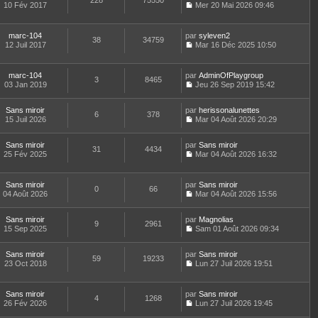
228
75550
e
t
10 Fév 2017
Mer 20 Mai 2026 09:46
d
C
e
e
o
r
r
n
l
marc-104
par
syleven2
n
38
34759
s
e
12 Juil 2017
Mar 16 Déc 2025 10:50
i
u
d
C
e
l
e
o
r
t
r
n
m
marc-104
par
AdminOfPlaygroup
e
n
3
8465
s
e
03 Jan 2019
Jeu 26 Sep 2019 15:42
r
i
u
C
s
l
e
l
o
s
e
r
t
Sans miroir
par
n
herissonalunettes
a
d
6
378
m
e
15 Juil 2026
s
Mar 04 Août 2026 20:29
g
e
e
r
C
u
e
r
s
l
o
l
n
s
e
Sans miroir
par
n
Sans miroir
t
31
4434
i
a
d
25 Fév 2025
s
Mar 04 Août 2026 16:32
e
e
g
C
e
u
r
r
e
o
r
l
l
m
n
n
t
e
Sans miroir
par
Sans miroir
e
0
66
s
i
e
d
04 Août 2026
Mar 04 Août 2026 15:56
s
u
e
r
C
e
s
l
r
l
o
r
a
t
m
e
Sans miroir
par
n
Magnolias
n
9
2961
g
e
e
d
15 Sep 2025
s
Sam 01 Août 2026 09:34
i
e
r
C
s
e
u
e
l
o
s
r
l
r
e
Sans miroir
par
n
Sans miroir
a
n
t
m
59
19233
d
23 Oct 2018
s
Lun 27 Juil 2026 19:51
g
i
e
e
C
e
u
e
e
r
s
o
r
l
r
l
s
n
n
t
m
e
Sans miroir
par
Sans miroir
a
4
1268
s
i
e
e
d
26 Fév 2026
Lun 27 Juil 2026 19:45
g
u
e
r
C
s
e
e
l