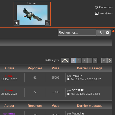
A la une
Connexion
Inscription
1440 sujets
1
2
3
4
5
…
36
Auteur
Réponses
Vues
Dernier message
Lionel
par
Pablo87
41
25099
17 Déc 2025
Jeu 12 Mars 2026 14:47
C
o
n
Lionel
par
SEBSNIP
27
21443
s
26 Nov 2025
Mar 30 Déc 2025 18:34
u
C
l
o
t
n
e
Auteur
Réponses
Vues
Dernier message
s
r
u
l
l
sommep
par
Magnolias