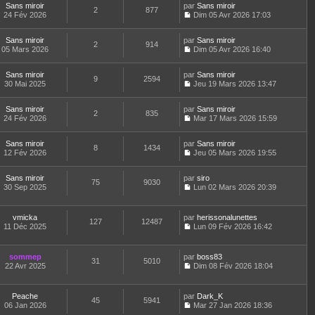
n
d
Sans miroir
par
g
Sans miroir
i
e
e
2
877
s
e
24 Fév 2026
e
Dim 05 Avr 2026 17:03
e
r
s
u
C
r
r
l
s
l
o
n
m
e
a
t
Sans miroir
par
n
Sans miroir
i
e
d
2
914
g
e
05 Mars 2026
s
Dim 05 Avr 2026 16:40
e
s
e
e
r
C
u
r
s
r
l
o
l
m
a
n
e
Sans miroir
par
n
Sans miroir
t
e
9
2594
g
i
d
30 Mai 2025
s
Jeu 19 Mars 2026 13:47
e
s
e
e
C
e
u
r
s
r
o
r
l
l
a
m
Sans miroir
par
n
Sans miroir
n
t
2
835
e
g
e
24 Fév 2026
s
Mar 17 Mars 2026 15:59
i
e
d
e
C
s
u
e
r
e
o
s
l
r
l
r
Sans miroir
par
n
Sans miroir
a
t
m
8
1434
e
n
12 Fév 2026
s
Jeu 05 Mars 2026 19:55
g
e
e
d
i
C
u
e
r
s
e
e
o
l
l
s
r
r
Sans miroir
par
n
siro
t
75
9030
e
a
n
m
30 Sep 2025
s
Lun 02 Mars 2026 20:39
e
d
g
i
C
e
u
r
e
e
e
o
s
l
l
r
r
n
s
t
e
vmicka
par
herissonalunettes
n
m
127
12487
s
a
e
d
11 Déc 2025
Lun 09 Fév 2026 16:42
i
e
u
g
r
C
e
e
s
l
e
l
o
r
r
s
t
e
n
n
m
sommep
par
boss83
a
e
d
31
5010
s
i
e
22 Avr 2025
Dim 08 Fév 2026 18:04
g
r
e
u
e
C
s
e
l
r
l
r
o
s
e
n
t
m
n
a
d
Peache
par
Dark_K
i
e
e
45
5941
s
g
e
06 Jan 2026
Mar 27 Jan 2026 18:36
e
r
s
u
e
C
r