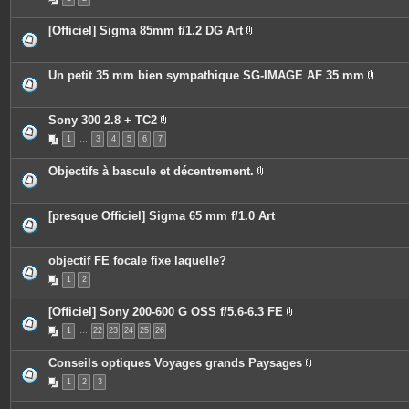
i
j
è
o
c
i
[Officiel] Sigma 85mm f/1.2 DG Art
e
n
P
s
t
i
j
e
è
o
s
c
Un petit 35 mm bien sympathique SG-IMAGE AF 35 mm
i
e
P
n
s
i
t
j
è
e
o
c
Sony 300 2.8 + TC2
s
i
e
P
n
1
…
3
4
5
6
7
s
i
t
j
è
e
o
c
Objectifs à bascule et décentrement.
s
i
e
P
n
s
i
t
j
è
e
o
c
[presque Officiel] Sigma 65 mm f/1.0 Art
s
i
e
n
s
t
j
e
o
objectif FE focale fixe laquelle?
s
i
n
1
2
t
e
[Officiel] Sony 200-600 G OSS f/5.6-6.3 FE
s
P
1
…
22
23
24
25
26
i
è
c
Conseils optiques Voyages grands Paysages
e
P
s
1
2
3
i
j
è
o
c