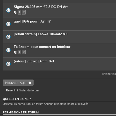
è
o
c
i
Sigma 28-105 mm f/2,8 DG DN Art
e
n
s
t
1
2
j
e
o
s
i
quel UGA pour l'A7 III?
n
t
e
s
[retour terrain] Laowa 10mmf2.8
P
i
è
c
Télézoom pour concert en intérieur
e
1
2
s
j
o
{retour] viltrox 14mm f4
i
P
n
i
t
è
e
c
Afficher le
s
e
s
Nouveau sujet
j
o
i
Revenir à l’index du forum
n
t
e
QUI EST EN LIGNE ?
s
Utilisateurs parcourant ce forum : Aucun utilisateur inscrit et 8 invités
PERMISSIONS DU FORUM