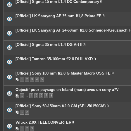
i
[Officiel] Sigma 15 mm f/1.4 DC Contemporary
e
n
P
s
t
i
j
e
è
o
s
c
[Officiel] LK Samyang AF 35 mm f/1,8 Prima FE
i
e
P
n
s
i
t
j
è
e
o
c
[Officiel] LK Samyang AF 24-60mm f/2.8 Schneider-Kreuznach 
s
i
e
n
s
t
j
e
o
[Officiel] Sigma 35 mm f/1.4 DG Art II
s
i
P
n
i
t
è
e
c
[Officiel] Tamron 35-100mm f/2.8 Di III VXD
s
e
P
s
i
j
è
o
c
[Officiel] Sony 100 mm f/2,8 G Master Macro OSS FE
i
e
P
n
1
2
3
4
5
s
i
t
j
è
e
o
c
Objectif pour paysage en Island (mars) avec un sony a7V
s
i
e
n
s
1
…
4
5
6
7
8
t
j
e
o
s
i
[Officiel] Sony 50-150mm f/2.0 GM (SEL-50150GM)
n
P
t
1
2
i
e
è
s
c
Viltrox 2.0X TELECONVERTER
e
P
s
1
2
3
i
j