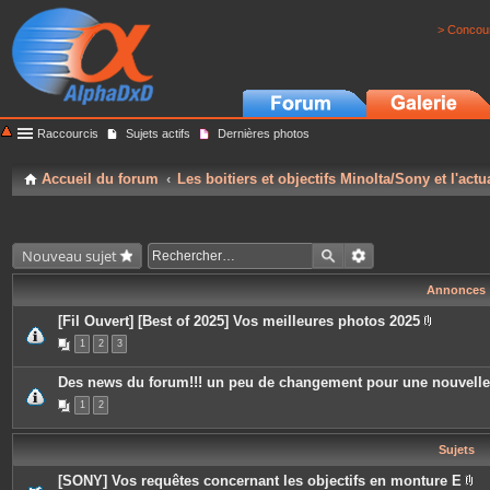
> Concour
Raccourcis
Sujets actifs
Dernières photos
Accueil du forum
Les boitiers et objectifs Minolta/Sony et l'actu
Nouveau sujet
Annonces
[Fil Ouvert] [Best of 2025] Vos meilleures photos 2025
P
1
2
3
i
è
c
Des news du forum!!! un peu de changement pour une nouvell
e
s
1
2
j
o
i
Sujets
n
t
e
[SONY] Vos requêtes concernant les objectifs en monture E