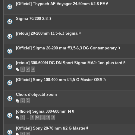
e
o
[Officiel] Thypoch AF Voyager 24-50mm f/2.8 FE
s
i
P
n
i
t
è
e
c
Sigma 70/200 2.8
s
e
P
s
i
j
è
o
c
[retour] 20-200mm f3.5-6.3 Sigma
i
e
P
n
s
i
t
j
è
e
o
c
[Officiel] Sigma 20-200 mm f/3,5-6,3 DG Contemporary
s
i
e
P
n
s
i
t
j
è
e
o
c
[retour] 300-600f4 DG DN Sport Sigma MAJ: 1an plus tard
s
i
e
P
n
1
2
3
s
i
t
j
è
e
o
c
[Officiel] Sony 100-400 mm f/4,5 G Master OSS
s
i
e
P
n
s
i
t
j
è
e
o
c
Choix d'objectif zoom
s
i
e
n
1
2
s
t
j
e
o
s
[officiel] Sigma 300-600mm f4
i
P
n
1
…
9
10
11
12
13
i
t
è
e
c
s
[Officiel] Sony 28-70 mm f/2 G Master
e
P
s
1
2