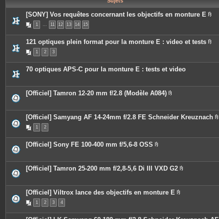
Sujets
e
s
[SONY] Vos requêtes concernant les objectifs en monture E
P
1
…
11
12
13
14
15
i
è
c
121 optiques plein format pour la monture E : video et tests
e
P
s
1
2
3
i
j
è
o
c
i
70 optiques APS-C pour la monture E : tests et video
e
n
s
t
j
e
o
s
[Officiel] Tamron 12-20 mm f/2.8 (Modèle A084)
i
P
n
i
t
è
e
c
[Officiel] Samyang AF 14-24mm f/2.8 FE Schneider Kreuznach
s
e
1
2
s
i
j
o
[Officiel] Sony FE 100-400 mm f/5,6-8 OSS
i
P
n
i
t
j
è
e
c
[Officiel] Tamron 25-200 mm f/2,8-5,6 Di III VXD G2
s
i
e
P
s
i
j
è
o
c
[Officiel] Viltrox lance des objectifs en monture E
i
e
P
n
1
2
3
4
s
i
t
j
è
e
o
c