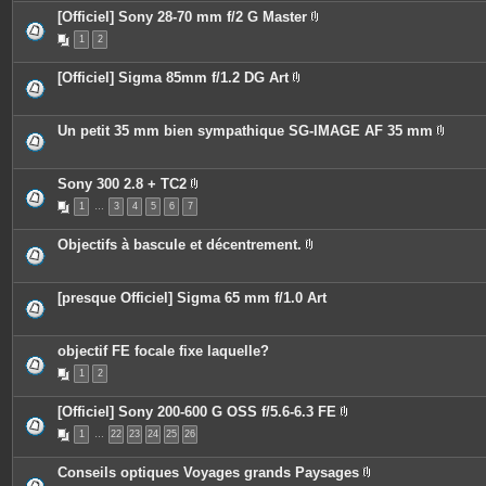
c
s
[Officiel] Sony 28-70 mm f/2 G Master
e
P
s
1
2
i
j
è
o
c
i
[Officiel] Sigma 85mm f/1.2 DG Art
e
n
P
s
t
i
j
e
è
o
s
c
Un petit 35 mm bien sympathique SG-IMAGE AF 35 mm
i
e
P
n
s
i
t
j
è
e
o
c
Sony 300 2.8 + TC2
s
i
e
P
n
1
…
3
4
5
6
7
s
i
t
j
è
e
o
c
Objectifs à bascule et décentrement.
s
i
e
P
n
s
i
t
j
è
e
o
c
[presque Officiel] Sigma 65 mm f/1.0 Art
s
i
e
n
s
t
j
e
o
objectif FE focale fixe laquelle?
s
i
n
1
2
t
e
[Officiel] Sony 200-600 G OSS f/5.6-6.3 FE
s
P
1
…
22
23
24
25
26
i
è
c
Conseils optiques Voyages grands Paysages
e
P