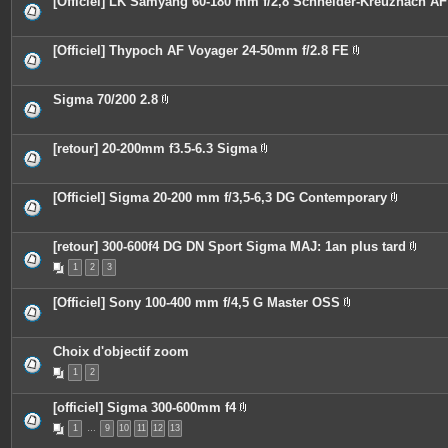
[Officiel] LK Samyang 60-180 mm f/2,8 Schneider-Kreuznach AF
s
i
e
n
s
t
j
e
o
[Officiel] Thypoch AF Voyager 24-50mm f/2.8 FE
s
i
P
n
i
t
è
e
c
Sigma 70/200 2.8
s
e
P
s
i
j
è
o
c
[retour] 20-200mm f3.5-6.3 Sigma
i
e
P
n
s
i
t
j
è
e
o
c
[Officiel] Sigma 20-200 mm f/3,5-6,3 DG Contemporary
s
i
e
P
n
s
i
t
j
è
e
o
c
[retour] 300-600f4 DG DN Sport Sigma MAJ: 1an plus tard
s
i
e
P
n
1
2
3
s
i
t
j
è
e
o
c
[Officiel] Sony 100-400 mm f/4,5 G Master OSS
s
i
e
P
n
s
i
t
j
è
e
o
c
Choix d'objectif zoom
s
i
e
n
1
2
s
t
j
e
o
s
[officiel] Sigma 300-600mm f4
i
P
n
1
…
9
10
11
12
13
i
t
è
e