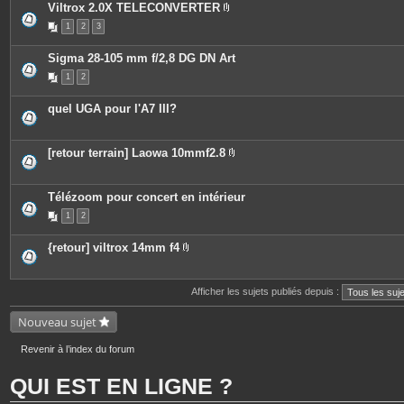
Viltrox 2.0X TELECONVERTER
e
P
s
1
2
3
i
j
è
o
c
i
Sigma 28-105 mm f/2,8 DG DN Art
e
n
s
t
1
2
j
e
o
s
i
quel UGA pour l'A7 III?
n
t
e
s
[retour terrain] Laowa 10mmf2.8
P
i
è
c
Télézoom pour concert en intérieur
e
1
2
s
j
o
{retour] viltrox 14mm f4
i
P
n
i
t
è
e
c
Afficher les sujets publiés depuis :
s
e
s
Nouveau sujet
j
o
i
Revenir à l’index du forum
n
t
e
QUI EST EN LIGNE ?
s