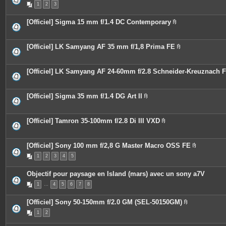
s
1
2
3
i
j
è
o
c
i
[Officiel] Sigma 15 mm f/1.4 DC Contemporary
e
n
P
s
t
i
j
e
è
o
s
c
[Officiel] LK Samyang AF 35 mm f/1,8 Prima FE
i
e
P
n
s
i
t
j
è
e
o
c
[Officiel] LK Samyang AF 24-60mm f/2.8 Schneider-Kreuznach 
s
i
e
n
s
t
j
e
o
[Officiel] Sigma 35 mm f/1.4 DG Art II
s
i
P
n
i
t
è
e
c
[Officiel] Tamron 35-100mm f/2.8 Di III VXD
s
e
P
s
i
j
è
o
c
[Officiel] Sony 100 mm f/2,8 G Master Macro OSS FE
i
e
P
n
1
2
3
4
5
s
i
t
j
è
e
o
c
Objectif pour paysage en Island (mars) avec un sony a7V
s
i
e
n
s
1
…
4
5
6
7
8
t
j
e
o
s
i
[Officiel] Sony 50-150mm f/2.0 GM (SEL-50150GM)
n
P
t
1
2
i
e
è
s
c