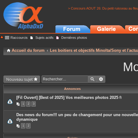
> Concours AOUT 26: Du petit ruisseau au fle
Raccourcis
Sujets actifs
Dernières photos
Accueil du forum
Les boitiers et objectifs Minolta/Sony et l'actu
Mo
Nouveau sujet
Annonces
[Fil Ouvert] [Best of 2025] Vos meilleures photos 2025
P
1
2
3
i
è
c
Des news du forum!!! un peu de changement pour une nouvelle
e
dynamique
s
j
1
2
o
i
n
t