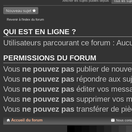
Afficher les sujets publiés depuis :
e
n
s
t
j
Nouveau sujet
e
o
s
i
n
Revenir à l’index du forum
t
e
QUI EST EN LIGNE ?
s
Utilisateurs parcourant ce forum : Aucun 
PERMISSIONS DU FORUM
Vous
ne pouvez pas
publier de nouve
Vous
ne pouvez pas
répondre aux suj
Vous
ne pouvez pas
éditer vos mess
Vous
ne pouvez pas
supprimer vos m
Vous
ne pouvez pas
transférer de piè
Accueil du forum
Nous conta