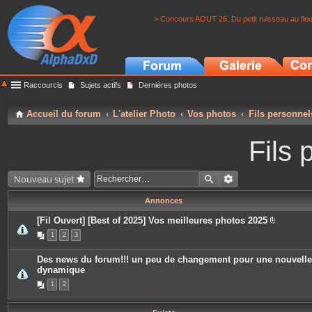
> Concours AOUT 26: Du petit ruisseau au fle
Raccourcis
Sujets actifs
Dernières photos
Accueil du forum
L'atelier Photo
Vos photos
Fils personnel
Fils 
Nouveau sujet
Annonces
[Fil Ouvert] [Best of 2025] Vos meilleures photos 2025
P
1
2
3
i
è
c
Des news du forum!!! un peu de changement pour une nouvelle
e
dynamique
s
j
1
2
o
i
n
t