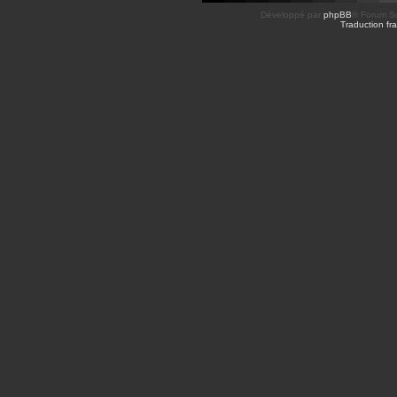
Développé par
phpBB
® Forum So
Traduction fra