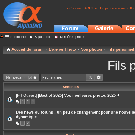
> Concours AOUT 26: Du petit ruisseau au fle
Raccourcis
Sujets actifs
Dernières photos
Accueil du forum
L'atelier Photo
Vos photos
Fils personnel
Fils 
Nouveau sujet
Annonces
[Fil Ouvert] [Best of 2025] Vos meilleures photos 2025
P
1
2
3
i
è
c
Des news du forum!!! un peu de changement pour une nouvelle
e
dynamique
s
j
1
2
o
i
n
t