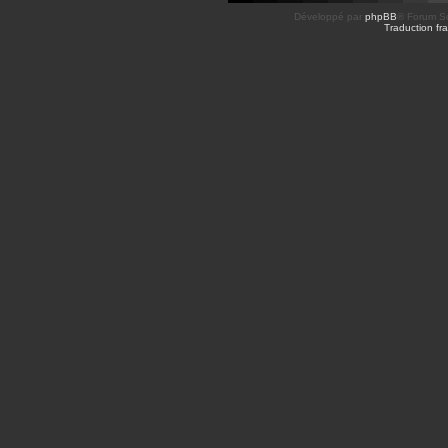
Développé par
phpBB
® Forum So
Traduction fra