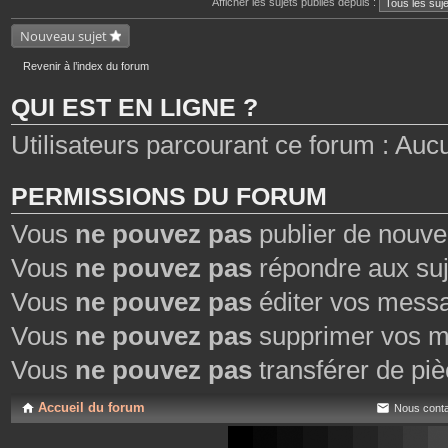
Afficher les sujets publiés depuis :
e
n
s
t
j
Nouveau sujet
e
o
s
i
n
Revenir à l’index du forum
t
e
QUI EST EN LIGNE ?
s
Utilisateurs parcourant ce forum : Aucun
PERMISSIONS DU FORUM
Vous
ne pouvez pas
publier de nouve
Vous
ne pouvez pas
répondre aux suj
Vous
ne pouvez pas
éditer vos mess
Vous
ne pouvez pas
supprimer vos m
Vous
ne pouvez pas
transférer de piè
Accueil du forum
Nous conta