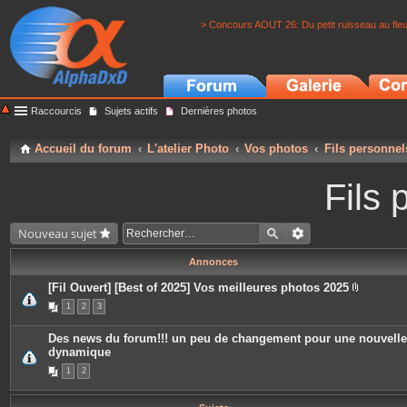
> Concours AOUT 26: Du petit ruisseau au fle
Raccourcis
Sujets actifs
Dernières photos
Accueil du forum
L'atelier Photo
Vos photos
Fils personnel
Fils 
Nouveau sujet
Annonces
[Fil Ouvert] [Best of 2025] Vos meilleures photos 2025
P
1
2
3
i
è
c
Des news du forum!!! un peu de changement pour une nouvelle
e
dynamique
s
j
1
2
o
i
n
t