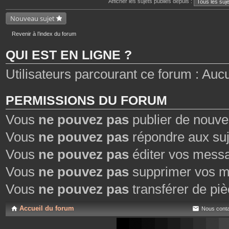
Afficher les sujets publiés depuis :
e
n
s
t
j
Nouveau sujet
e
o
s
i
n
Revenir à l’index du forum
t
e
QUI EST EN LIGNE ?
s
Utilisateurs parcourant ce forum : Aucun
PERMISSIONS DU FORUM
Vous
ne pouvez pas
publier de nouve
Vous
ne pouvez pas
répondre aux suj
Vous
ne pouvez pas
éditer vos mess
Vous
ne pouvez pas
supprimer vos m
Vous
ne pouvez pas
transférer de piè
Accueil du forum
Nous conta