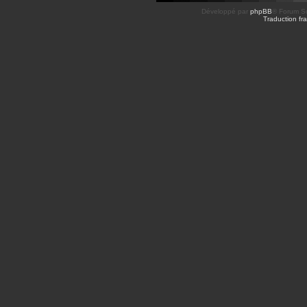
Développé par
phpBB
® Forum So
Traduction fra