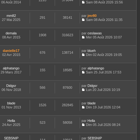
2293
379044
e
t
06 Août 2014
Sam 08 Août 2026 15:56
d
C
e
e
o
r
r
n
l
mm82
par
jmr80
n
291
38141
s
e
27 Mai 2025
Sam 08 Août 2026 11:35
i
u
d
C
e
l
e
o
r
t
r
n
m
demala
par
ceslawas
e
n
1908
316623
s
e
08 Avr 2015
Mer 05 Août 2026 10:07
r
i
u
C
s
l
e
l
o
s
e
r
t
n
a
d
m
danielle17
par
blueh
e
676
138714
s
g
e
e
02 Avr 2015
Dim 02 Août 2026 19:05
r
u
e
C
r
s
l
l
o
n
s
e
t
n
i
a
d
alphatango
par
alphatango
e
155
18585
s
e
g
e
29 Mars 2017
Sam 25 Juil 2026 17:53
r
u
r
e
C
r
l
l
m
o
n
e
t
e
n
i
d
Didgsr
par
Didgsr
e
s
566
87600
s
e
e
06 Nov 2018
Lun 20 Juil 2026 10:19
r
s
u
r
C
r
l
a
l
m
o
n
e
g
t
e
n
i
d
e
blade
par
blade
e
s
1526
282845
s
e
e
01 Nov 2013
Dim 19 Juil 2026 12:04
r
s
u
r
C
r
l
a
l
m
o
n
e
g
t
e
n
i
d
e
Hella
par
Hella
e
s
523
58058
s
e
e
24 Avr 2025
Dim 05 Juil 2026 08:24
r
s
u
r
C
r
l
a
l
m
o
n
e
g
t
e
n
i
d
e
SEBSNIP
par
SEBSNIP
e
s