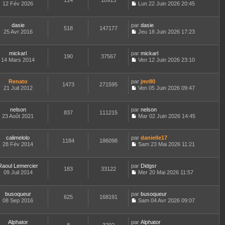
114
10913
s
e
e
12 Fév 2026
Lun 22 Juin 2026 20:45
r
s
u
r
C
r
l
a
l
m
o
n
e
g
t
e
n
i
d
e
dasie
par
dasie
e
s
518
147177
s
e
e
25 Avr 2016
Jeu 18 Juin 2026 17:23
r
s
u
r
C
r
l
a
l
m
o
n
e
g
t
e
n
i
d
e
mickarl
par
mickarl
e
s
190
37567
s
e
e
14 Mars 2014
Ven 12 Juin 2026 23:10
r
s
u
r
C
r
l
a
l
m
o
n
e
g
t
e
n
i
d
e
Renato
par
jmr80
e
s
1473
271595
s
e
e
21 Juil 2012
Ven 05 Juin 2026 09:47
r
s
u
r
C
r
l
a
l
m
o
n
e
g
t
e
n
i
d
e
nelson
par
nelson
e
s
837
111215
s
e
e
23 Août 2021
Mar 02 Juin 2026 14:45
r
s
u
r
C
r
l
a
l
m
o
n
e
g
t
e
n
i
d
e
calimelolo
par
danielle17
e
s
1184
186098
s
e
e
28 Fév 2014
Sam 23 Mai 2026 11:21
r
s
u
r
C
r
l
a
l
m
o
n
e
g
t
e
n
i
d
e
Raoul Lemercier
par
Didgsr
e
s
183
33122
s
e
e
09 Juil 2014
Mer 20 Mai 2026 11:57
r
s
u
r
C
r
l
a
l
m
o
n
e
g
t
e
n
i
d
e
busoqueur
par
busoqueur
e
s
625
168191
s
e
e
08 Sep 2016
Sam 04 Avr 2026 09:07
r
s
u
r
C
r
l
a
l
m
o
n
e
g
t
e
n
i
d
e
Alphator
par
Alphator
e
s