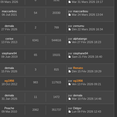
8
3292
s
e
e
09 Mars 2026
Mar 31 Mars 2026 19:17
r
s
u
r
C
r
l
a
l
m
o
n
e
g
t
e
maccaribou
par
n
maccaribou
i
d
54
20330
e
e
s
06 Juil 2021
s
Mar 24 Mars 2026 13:04
e
e
r
s
C
u
r
r
l
a
o
l
m
n
e
g
n
t
e
demala
par
zemumu
i
d
2
769
e
s
e
s
27 Fév 2026
Dim 22 Mars 2026 16:34
e
e
u
r
s
C
r
r
l
l
a
o
m
n
t
e
cerise
par
g
n
alphatango
e
6341
544616
i
e
d
13 Fév 2013
e
s
Ven 27 Fév 2026 18:23
s
e
r
C
e
u
s
r
l
o
r
l
a
m
e
n
n
t
stephane94
par
g
stephane94
e
d
65
19101
s
i
e
09 Juin 2019
e
Sam 21 Fév 2026 16:40
s
e
u
e
r
C
s
r
l
r
l
o
a
n
t
m
e
n
demala
par
g
Renato
i
e
e
d
3
815
s
15 Fév 2026
e
Dim 15 Fév 2026 19:29
e
r
s
e
u
C
r
l
s
r
l
o
m
e
a
n
t
xg1956
par
n
xg1956
e
d
983
117915
g
i
e
18 Oct 2012
s
Ven 13 Fév 2026 09:21
s
e
e
e
r
C
u
s
r
r
l
o
l
a
n
m
e
n
t
demala
par
g
demala
i
e
d
11
1472
s
e
31 Jan 2026
e
Mar 10 Fév 2026 14:46
e
s
e
u
r
C
r
s
r
l
l
o
m
a
n
t
e
Peache
par
n
Didgsr
e
2062
351737
g
i
e
d
09 Mai 2010
s
Lun 09 Fév 2026 12:43
s
e
e
r
C
e
u
s