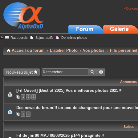
> Concour
Raccourcis
Sujets actifs
Dernières photos
Accueil du forum
L'atelier Photo
Vos photos
Fils personnel
Nouveau sujet
Annonces
[Fil Ouvert] [Best of 2025] Vos meilleures photos 2025
P
1
2
3
i
è
c
Des news du forum!!! un peu de changement pour une nouvell
e
s
1
2
j
o
i
Sujets
n
t
e
Fil de jmr80 MAJ 08/08/2026 p144 phragmite