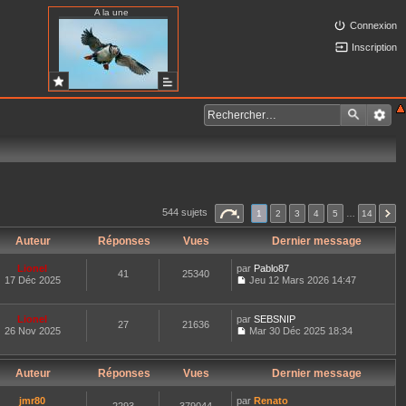
A la une
Connexion
Inscription
544 sujets
1
2
3
4
5
…
14
Auteur
Réponses
Vues
Dernier message
Lionel
par
Pablo87
41
25340
17 Déc 2025
Jeu 12 Mars 2026 14:47
C
o
n
Lionel
par
SEBSNIP
27
21636
s
26 Nov 2025
Mar 30 Déc 2025 18:34
u
C
l
o
t
n
e
Auteur
Réponses
Vues
Dernier message
s
r
u
l
l
jmr80
par
Renato