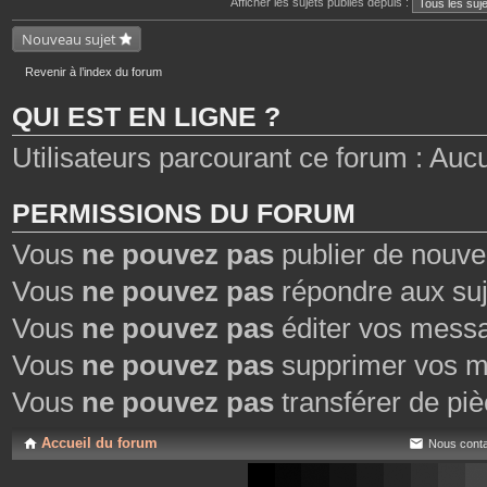
Afficher les sujets publiés depuis :
e
n
s
t
j
Nouveau sujet
e
o
s
i
n
Revenir à l’index du forum
t
e
QUI EST EN LIGNE ?
s
Utilisateurs parcourant ce forum : Aucun
PERMISSIONS DU FORUM
Vous
ne pouvez pas
publier de nouve
Vous
ne pouvez pas
répondre aux suj
Vous
ne pouvez pas
éditer vos mess
Vous
ne pouvez pas
supprimer vos m
Vous
ne pouvez pas
transférer de piè
Accueil du forum
Nous conta