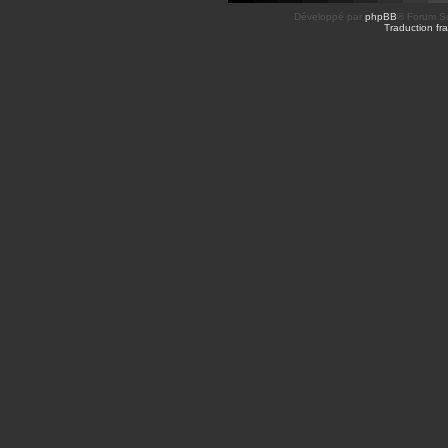
Développé par
phpBB
® Forum So
Traduction fra