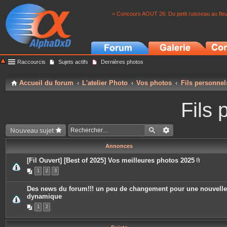
> Concours AOUT 26: Du petit ruisseau au fle
Raccourcis
Sujets actifs
Dernières photos
Accueil du forum
L'atelier Photo
Vos photos
Fils personnel
Fils 
Nouveau sujet
Annonces
[Fil Ouvert] [Best of 2025] Vos meilleures photos 2025
P
1
2
3
i
è
c
Des news du forum!!! un peu de changement pour une nouvelle
e
dynamique
s
j
1
2
o
i
n
t