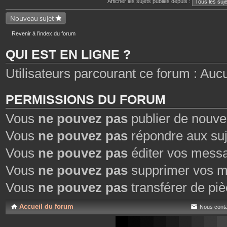
Afficher les sujets publiés depuis :
e
n
s
t
j
Nouveau sujet
e
o
s
i
n
Revenir à l’index du forum
t
e
QUI EST EN LIGNE ?
s
Utilisateurs parcourant ce forum : Aucun 
PERMISSIONS DU FORUM
Vous
ne pouvez pas
publier de nouve
Vous
ne pouvez pas
répondre aux suj
Vous
ne pouvez pas
éditer vos mess
Vous
ne pouvez pas
supprimer vos m
Vous
ne pouvez pas
transférer de piè
Accueil du forum
Nous conta