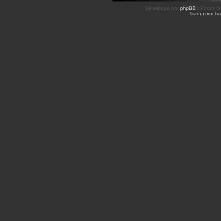
Développé par
phpBB
® Forum So
Traduction fra