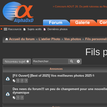
> Concours AOUT 26: Du petit ruisseau au fle
Raccourcis
Sujets actifs
Dernières photos
Accueil du forum
L'atelier Photo
Vos photos
Fils personnel
Fils 
Nouveau sujet
Annonces
[Fil Ouvert] [Best of 2025] Vos meilleures photos 2025
P
1
2
3
i
è
c
Des news du forum!!! un peu de changement pour une nouvelle
e
dynamique
s
j
1
2
o
i
n
t