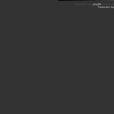
Développé par
phpBB
® Forum So
Traduction fra