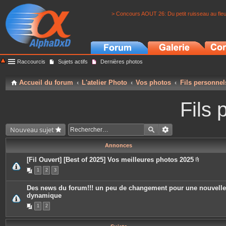
> Concours AOUT 26: Du petit ruisseau au fle
Raccourcis
Sujets actifs
Dernières photos
Accueil du forum
L'atelier Photo
Vos photos
Fils personnel
Fils 
Nouveau sujet
Annonces
[Fil Ouvert] [Best of 2025] Vos meilleures photos 2025
P
1
2
3
i
è
c
Des news du forum!!! un peu de changement pour une nouvelle
e
dynamique
s
j
1
2
o
i
n
t