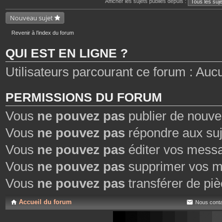
Afficher les sujets publiés depuis :
e
n
s
t
j
Nouveau sujet
e
o
s
i
n
Revenir à l’index du forum
t
e
QUI EST EN LIGNE ?
s
Utilisateurs parcourant ce forum : Aucun 
PERMISSIONS DU FORUM
Vous
ne pouvez pas
publier de nouve
Vous
ne pouvez pas
répondre aux suj
Vous
ne pouvez pas
éditer vos mess
Vous
ne pouvez pas
supprimer vos m
Vous
ne pouvez pas
transférer de piè
Accueil du forum
Nous conta